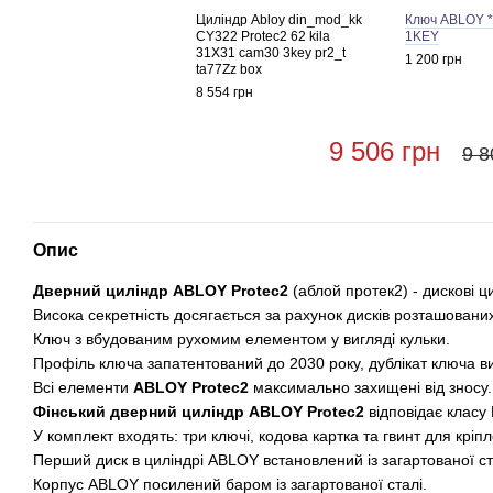
Циліндр Abloy din_mod_kk
Ключ ABLOY 
CY322 Protec2 62 kila
1KEY
31X31 cam30 3key pr2_t
1 200 грн
ta77Zz box
8 554 грн
9 506 грн
9 8
Опис
Дверний циліндр ABLOY Protec2
(аблой протек2) - дискові 
Висока секретність досягається за рахунок дисків розташованих
Ключ з вбудованим рухомим елементом у вигляді кульки.
Профіль ключа запатентований до 2030 року, дублікат ключа ви
Всі елементи
ABLOY Protec2
максимально захищені від зносу.
Фінський дверний циліндр
ABLOY Protec2
відповідає класу 
У комплект входять: три ключі, кодова картка та гвинт для кріп
Перший диск в циліндрі ABLOY встановлений із загартованої ст
Корпус ABLOY посилений баром із загартованої сталі.