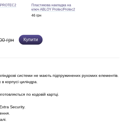
*PROTEC2
Пластикова накладка на
ключ ABLOY Protec/Protec2
46 грн
00 грн
Купити
циліндрові системи не мають підпружинених рухомих елементів.
 в корпусі циліндра.
готовляється по кодовій картці.
Extra Security.
лення.
алі.