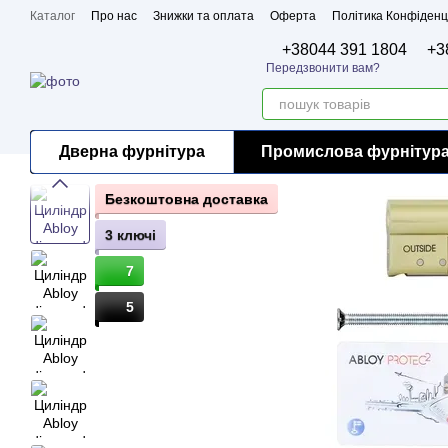
Перейти до основного контенту
Каталог
Про нас
Знижки та оплата
Оферта
Політика Конфіденц
Бренди
Сертифікати
+38044 391 1804
+3
Передзвонити вам?
Дверна фурнітура
Промислова фурнітур
Безкоштовна доставка
3 ключі
7
5