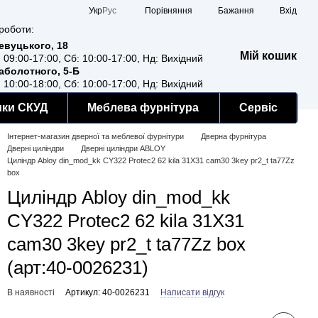
Порівняння
Укр
Рус
Бажання
Вхід
роботи:
Ревуцького, 18
Мій кошик
: 09:00-17:00, Сб: 10:00-17:00, Нд: Вихідний
Заболотного, 5-Б
: 10:00-18:00, Сб: 10:00-17:00, Нд: Вихідний
мки СКУД
Меблева фурнітура
Сервіс
Інтернет-магазин дверної та меблевої фурнітури
Дверна фурнітура
Дверні циліндри
Дверні циліндри ABLOY
Циліндр Abloy din_mod_kk CY322 Protec2 62 kila 31X31 cam30 3key pr2_t ta77Zz
box
Циліндр Abloy din_mod_kk
CY322 Protec2 62 kila 31X31
cam30 3key pr2_t ta77Zz box
(арт:40-0026231)
В наявності
Артикул: 40-0026231
Написати відгук