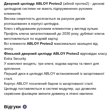
Дверний циліндр ABLOY Protec2
(аблой протек2) - дискові
циліндрові системи не мають підпружинених рухомих
елементів.
Висока секретність досягається за рахунок дисків
розташованих в корпусі циліндра.
Ключ з вбудованим рухомим елементом у вигляді кульки.
Профіль ключа запатентований до 2030 року, дублікат ключа
виготовляється по кодовій картці.
Всі елементи
ABLOY Protec2
максимально захищені від
зносу.
Фінський дверний циліндр
ABLOY Protec2
відповідає класу
Extra Security.
У комплект входять: три ключі, кодова картка та гвинт для
кріплення.
Перший диск в циліндрі ABLOY встановлений із загартованої
сталі.
Корпус ABLOY посилений баром із загартованої сталі.
Циліндр поставляється в системі модуляр, що дозволяє
сервісним фахівцям змінити довжину в лічені хвилини.
Відгуки
8