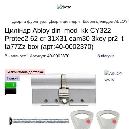
Дверна фурнітура
Дверні циліндри
Дверні циліндри ABLOY
Циліндр Abloy din_mod_kk CY322
Protec2 62 cr 31X31 cam30 3key pr2_t
ta77Zz box (арт:40-0002370)
В наявності
Артикул:
40-0002370
8 відгуків
Безкоштовна доставка
3 ключі
7
5