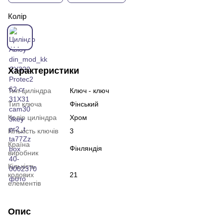
Колір
Характеристики
Тип циліндра
Ключ - ключ
Тип ключа
Фінський
Колір циліндра
Хром
Кількість ключів
3
Країна
Фінляндія
виробник
Кількість
кодових
21
елементів
Опис