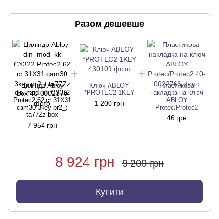
Разом дешевше
Циліндр Abloy
Ключ ABLOY
Пластикова
din_mod_kk CY322
*PROTEC2 1KEY
накладка на ключ
Protec2 62 cr 31X31
ABLOY
1 200 грн
cam30 3key pr2_t
Protec/Protec2
ta77Zz box
46 грн
7 954 грн
8 924 грн
9 200 грн
Купити