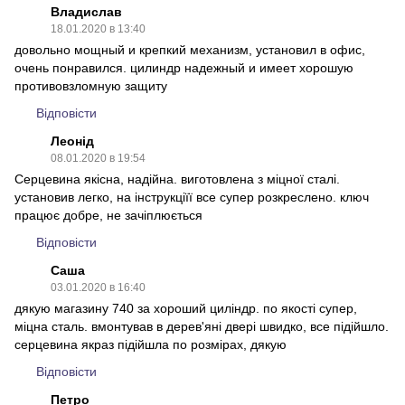
Владислав
18.01.2020 в 13:40
довольно мощный и крепкий механизм, установил в офис,
очень понравился. цилиндр надежный и имеет хорошую
противовзломную защиту
Відповісти
Леонід
08.01.2020 в 19:54
Серцевина якісна, надійна. виготовлена з міцної сталі.
установив легко, на інструкціїї все супер розкреслено. ключ
працює добре, не зачіплюється
Відповісти
Саша
03.01.2020 в 16:40
дякую магазину 740 за хороший циліндр. по якості супер,
міцна сталь. вмонтував в дерев'яні двері швидко, все підійшло.
серцевина якраз підійшла по розмірах, дякую
Відповісти
Петро