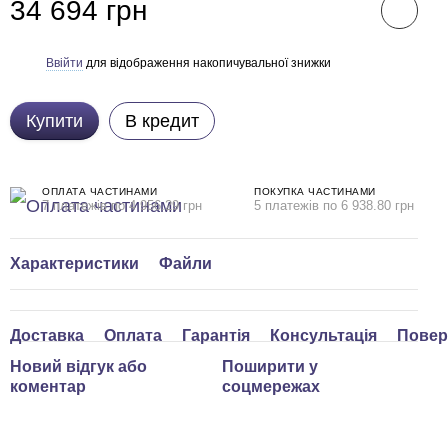
34 694 грн
Ввійти
для відображення накопичувальної знижки
%
Купити
В кредит
ОПЛАТА ЧАСТИНАМИ
ПОКУПКА ЧАСТИНАМИ
7 платежів по 4 956.29 грн
5 платежів по 6 938.80 грн
Характеристики
Файли
Доставка
Оплата
Гарантія
Консультація
Повер
Новий відгук або
Поширити у
коментар
соцмережах