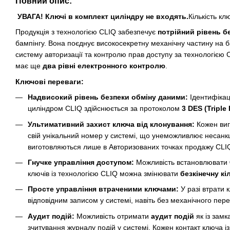
Повний опис:
УВАГА! Ключі в комплект циліндру не входять.
Кількість кл
Продукція з технологією CLIQ забезпечує
потрійний рівень б
бампінгу. Вона поєднує високосекретну механічну частину на
систему авторизації та контролю прав доступу за технологією 
має ще
два рівні електронного контролю
.
Ключові переваги:
Надвисокий рівень безпеки обміну даними:
Ідентифікац
циліндром CLIQ здійснюється за протоколом
3 DES (Triple
Ультимативний захист ключа від клонування:
Кожен виг
свій унікальний номер у системі, що унеможливлює несанкц
виготовляються лише в Авторизованих точках продажу CLIQ
Гнучке управління доступом:
Можливість встановлювати
ключів із технологією CLIQ можна змінювати
безкінечну кі
Просте управління втраченими ключами:
У разі втрати 
відповідним записом у системі, навіть без механічного пер
Аудит подій:
Можливість отримати
аудит подій
як із замк
зчитування журналу подій у системі. Кожен контакт ключа і