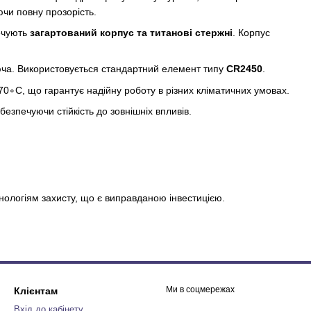
ючи повну прозорість.
ечують
загартований корпус та титанові стержні
. Корпус
юча. Використовується стандартний елемент типу
CR2450
.
0∘C, що гарантує надійну роботу в різних кліматичних умовах.
абезпечуючи стійкість до зовнішніх впливів.
хнологіям захисту, що є виправданою інвестицією.
Ми в соцмережах
Клієнтам
Вхід до кабінету