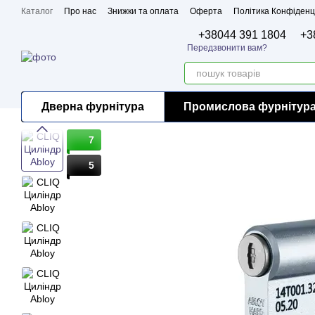
Перейти до основного контенту
Каталог
Про нас
Знижки та оплата
Оферта
Політика Конфіденц
Бренди
Сертифікати
+38044 391 1804
+3
Передзвонити вам?
Дверна фурнітура
Промислова фурнітур
7
5