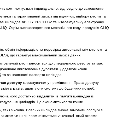
ючів комплектується індивідуально, відповідно до замовлення.
езпеки
та гарантований захист від відмичок, підбору ключів та
 базі циліндра ABLOY PROTEC2 та інтелектуальну електронну
CLIQ. Окрім високосекретного механічного коду, продукція CLIQ
ія, обмін інформацією та перевірка авторизації між ключем та
 DES)
, що гарантує максимальний захист даних.
отовлений ключ заноситься до спеціального реєстру та має
іоноване виготовлення дублікатів. Додаткові ключі
 та за наявності паспорта циліндра.
час доступу
користувачам у приміщення. Права доступу
лькість разів
, адаптуючи систему до будь-яких потреб.
ключа його достатньо
видалити із пам'яті циліндра
із
екодування циліндрів. Це економить час та кошти.
а, так і з ключа. Власник циліндра зможе замовити послуги зі
з замком чи циліндром фіксується у журналі, який окремо