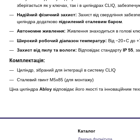
зберігається як у ключах, так і в циліндрах CLIQ, забезпечу
Надійний фізичний захист:
Захист від свердління забезп
циліндра додатково
підсилений сталевим баром
.
Автономне живлення:
Живлення знаходиться в голові кл
Широкий робочий діапазон температур:
Від −20∘C до +7
Захист від пилу та вологи:
Відповідає стандарту
ІР 55
, з
Комплектація:
Циліндр, зібраний для інтеграції в систему CLIQ
Сталевий гвинт М5х85 (для монтажу)
Ціна циліндра
Abloy
відповідає його якості та інноваційним те
Каталог
Дверна фурнітура