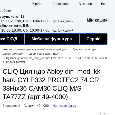
Порівняння
Укр
Рус
Бажання
Вхід
роботи:
Ревуцького, 18
Мій кошик
: 09:00-17:00, Сб: 10:00-17:00, Нд: Вихідний
Заболотного, 5-Б
: 10:00-18:00, Сб: 10:00-17:00, Нд: Вихідний
мки СКУД
Меблева фурнітура
Сервіс
Інтернет-магазин дверної та меблевої фурнітури
Дверна фурнітура
Дверні циліндри
Дверні циліндри ABLOY
CLIQ Циліндр Abloy din_mod_kk hard CYLP332 PROTEC2 74 CR 38Hix36 CAM30
CLIQ M/S TA77ZZ
CLIQ Циліндр Abloy din_mod_kk
hard CYLP332 PROTEC2 74 CR
38Hix36 CAM30 CLIQ M/S
TA77ZZ (арт:49-4000)
В наявності
Артикул: 49-4000
Написати відгук