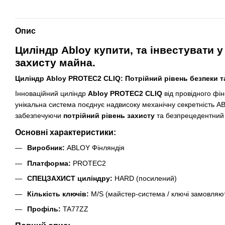
Опис
Циліндр Abloy купити, та інвестувати 
захисту майна.
Циліндр Abloy PROTEC2 CLIQ: Потрійний рівень безпеки т
Інноваційний циліндр
Abloy PROTEC2 CLIQ
від провідного фі
унікальна система поєднує надвисоку механічну секретність
забезпечуючи
потрійний рівень захисту
та безпрецедентний 
Основні характеристики:
Виробник:
ABLOY Фінляндія
Платформа:
PROTEC2
СПЕЦЗАХИСТ циліндру:
HARD (посилений)
Кількість ключів:
M/S (майстер-система / ключі замовляю
Профіль:
TA77ZZ