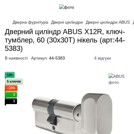
Дверна фурнітура
Дверні циліндри
Дверні циліндри ABUS
Дверний циліндр ABUS X12R, ключ-
тумблер, 60 (30х30T) нікель (арт:44-
5383)
В наявності
Артикул:
44-5383
4 відгуки
12h
5 ключів
−15%
3
3