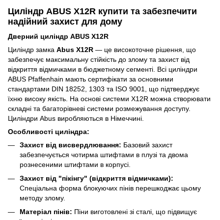
Циліндр ABUS X12R купити та забезпечити
надійний захист для дому
Дверний циліндр ABUS X12R
Циліндр замка
Abus X12R
— це високоточне рішення, що
забезпечує максимальну стійкість до злому та захист від
відкриття відмичками в бюджетному сегменті. Всі циліндри
ABUS Pfaffenhain мають сертифікати за основними
стандартами DIN 18252, 1303 та ISO 9001, що підтверджує
їхню високу якість. На основі системи X12R можна створювати
складні та багаторівневі системи розмежування доступу.
Циліндри Abus виробляються в Німеччині.
Особливості циліндра:
Захист від висвердлювання:
Базовий захист
забезпечується чотирма штифтами в плузі та двома
рознесеними штифтами в корпусі.
Захист від "пікінгу" (відкриття відмичками):
Спеціальна форма блокуючих пінів перешкоджає цьому
методу злому.
Матеріал пінів:
Піни виготовлені зі сталі, що підвищує