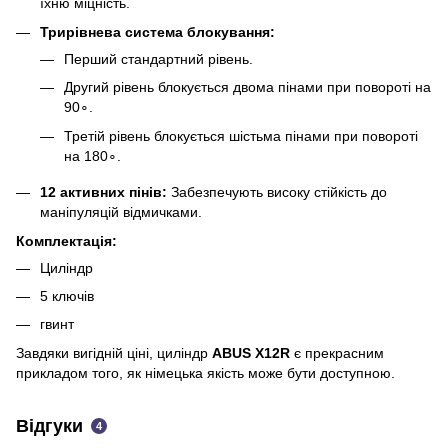
їхню міцність.
Трирівнева система блокування:
Перший стандартний рівень.
Другий рівень блокується двома пінами при повороті на
90∘.
Третій рівень блокується шістьма пінами при повороті
на 180∘.
12 активних пінів:
Забезпечують високу стійкість до
маніпуляцій відмичками.
Комплектація:
Циліндр
5 ключів
гвинт
Завдяки вигідній ціні, циліндр
ABUS X12R
є прекрасним
прикладом того, як німецька якість може бути доступною.
Відгуки
4