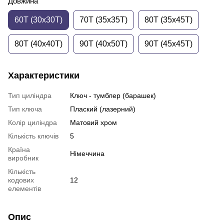
Довжина
60T (30x30T)
70T (35x35T)
80T (35x45T)
80T (40x40T)
90T (40x50T)
90T (45x45T)
Характеристики
Тип циліндра
Ключ - тумблер (барашек)
Тип ключа
Плаский (лазерний)
Колір циліндра
Матовий хром
Кількість ключів
5
Країна
Німеччина
виробник
Кількість
кодових
12
елементів
Опис