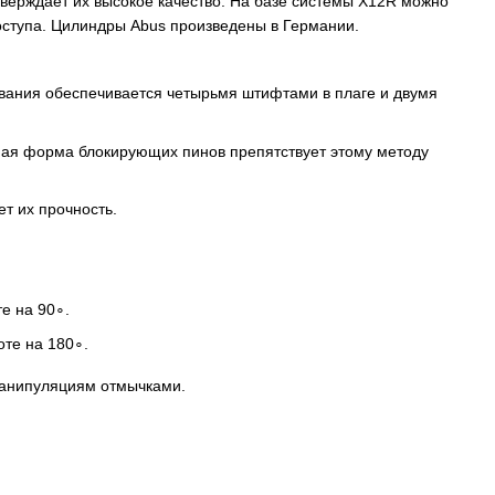
тверждает их высокое качество. На базе системы X12R можно
оступа. Цилиндры Abus произведены в Германии.
вания обеспечивается четырьмя штифтами в плаге и двумя
ая форма блокирующих пинов препятствует этому методу
т их прочность.
е на 90∘.
оте на 180∘.
манипуляциям отмычками.