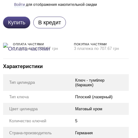
Войти
для отображения накопительной скидки
%
Купить
В кредит
ОПЛАТА ЧАСТЯМИ
ПОКУПКА ЧАСТЯМИ
3 платежа по 707.67 грн
3 платежа по 707.67 грн
Характеристики
Ключ - тумблер
Тип цилиндра
(барашек)
Тип ключа
Плоский (лазерный)
Цвет цилиндра
Матовый хром
Количество ключей
5
Страна-производитель
Германия