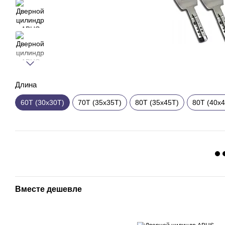
Длина
60T (30x30T)
70T (35x35T)
80T (35x45T)
80T (40x
Вместе дешевле