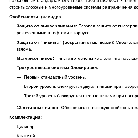
по основным стандартам DIN 18252, 1303 и ISO 9001, что под
строить сложные и многоуровневые системы разграничения д
Особенности цилиндра:
Защита от высверливания:
Базовая защита от высверли
разнесенными штифтами в корпусе.
Защита от "пикинга" (вскрытия отмычками):
Специальн
взлома.
Материал пинов:
Пины изготовлены из стали, что повышае
Трехуровневая система блокировки:
Первый стандартный уровень.
Второй уровень блокируется двумя пинами при поворот
Третий уровень блокируется шестью пинами при повор
12 активных пинов:
Обеспечивают высокую стойкость к 
Комплектация:
Цилиндр
5 ключей