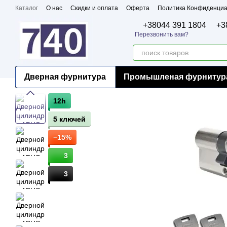
Перейти к основному контенту
Каталог
О нас
Скидки и оплата
Оферта
Политика Конфиденциа
Бренды
Сертификаты
+38044 391 1804
+3
Перезвонить вам?
Дверная фурнитура
Промышленая фурнитур
12h
5 ключей
−15%
3
3