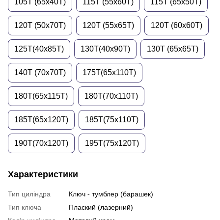
105T (65x40T)
115T (55x60T)
115T (65х50T)
120T (50x70T)
120T (55x65T)
120T (60x60T)
125Т(40х85Т)
130Т(40х90Т)
130T (65x65T)
140T (70x70T)
175Т(65х110Т)
180Т(65х115Т)
180Т(70х110Т)
185Т(65х120Т)
185Т(75х110Т)
190Т(70х120Т)
195Т(75х120Т)
Характеристики
Тип циліндра
Ключ - тумблер (барашек)
Тип ключа
Плаский (лазерний)