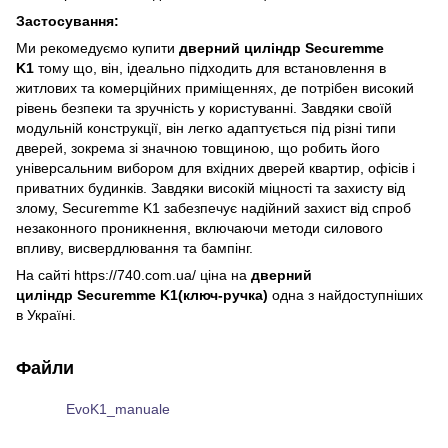
Застосування:
Ми рекомедуємо купити
дверний циліндр
Securemme
K1
тому що, він, ідеально підходить для встановлення в
житлових та комерційних приміщеннях, де потрібен високий
рівень безпеки та зручність у користуванні. Завдяки своїй
модульній конструкції, він легко адаптується під різні типи
дверей, зокрема зі значною товщиною, що робить його
універсальним вибором для вхідних дверей квартир, офісів і
приватних будинків. Завдяки високій міцності та захисту від
злому, Securemme K1 забезпечує надійний захист від спроб
незаконного проникнення, включаючи методи силового
впливу, висвердлювання та бампінг.
На сайті https://740.com.ua/ ціна на
дверний
циліндр
Securemme K1(ключ-ручка)
одна з найдоступніших
в Україні.
Файли
EvoK1_manuale
PDF