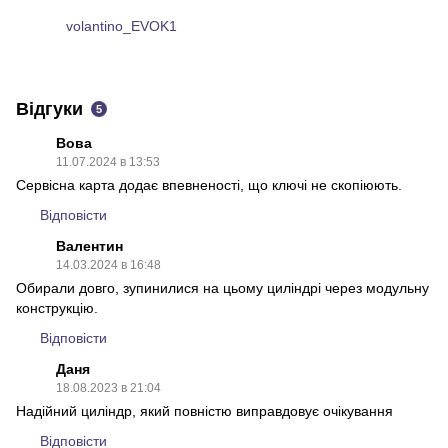
volantino_EVOK1
PDF
Відгуки
5
Вова
11.07.2024 в 13:53
Сервісна карта додає впевненості, що ключі не скопіюють.
Відповісти
Валентин
14.03.2024 в 16:48
Обирали довго, зупинилися на цьому циліндрі через модульну
конструкцію.
Відповісти
Даня
18.08.2023 в 21:04
Надійний циліндр, який повністю виправдовує очікування
Відповісти