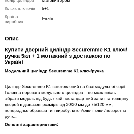
Колір циліндра
Матовий хром
Кількість ключів
5+1
Країна
Італія
виробник
Опис
Купити дверний циліндр
Securemme K1 ключ/
ручка 5кл + 1 мотажний
з доставкою по
Україні
Модульний циліндр Securemme K1 ключ/ручка
Циліндр Securemme K1 виготовлений на базі модульної серії.
Головна перевага модульного циліндра – це можливість
зібрати модель під будь-який нестандартний запит та товщину
дверей в діапазоні розмірів від 30/30 мм до 75/120 мм,
попередньо обравши тип виробу: ключ/ключ; ключ/поворотна
ручка.
Основні характеристики: