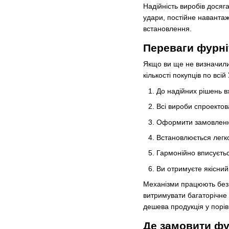
Надійність виробів дося
удари, постійне навантаж
встановлення.
Переваги фурн
Якщо ви ще не визначилис
кількості покупців по всій 
До надійних рішень в
Всі вироби спроектова
Оформити замовлення 
Встановлюється легко
Гармонійно вписується
Ви отримуєте якісний
Механізми працюють без
витримувати багаторічне 
дешева продукція у порів
Де замовити ф