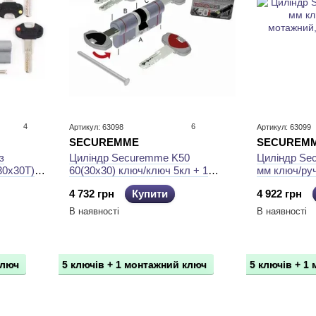
4
6
Артикул: 63098
Артикул: 63099
SECUREMME
SECUREM
з
Циліндр Securemme K50
Циліндр Se
30x30Т)
60(30х30) ключ/ключ 5кл + 1
мм ключ/руч
мотажний, матовий хром
мотажний,м
4 732 грн
Купити
4 922 грн
В наявності
В наявності
ключ
5 ключів + 1 монтажний ключ
5 ключів + 1