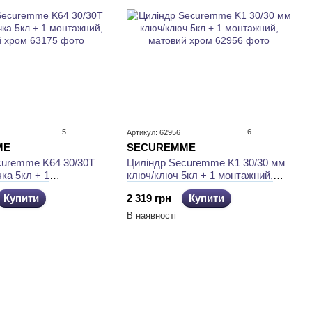
5
6
Артикул: 62956
ME
SECUREMME
curemme K64 30/30Т
Циліндр Securemme K1 30/30 мм
ка 5кл + 1
ключ/ключ 5кл + 1 монтажний,
 матовий хром
матовий хром
Купити
2 319 грн
Купити
В наявності