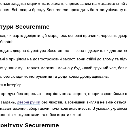
гається завдяки міцним матеріалам, спрямованим на максимальний з
ення. Всі товари бренду Securemme проходять багатоступінчасту пе
ітури Securemme
я, чи варто довіряти цій марці, ось основні причини, через які д
Україні:
ходить дверна фурнітура Securemme — вона підходить як для житлов
ні з прицілом на довгостроковий захист, вони стійкі до злому та під
у нашому інтернет-магазині можна у будь-який зручний час, без ві
, без складних інструментів та додаткових доопрацювань.
 в інтер'єр.
 продукт без переплат – вартість не завищена, попри європейське 
 заїдань,
дверні ручки
без люфтів, а зовнішній вигляд не змінюється
навантаження, зберігаючи початкові властивості. В умовах українсь
нянні з конкурентами, але без втрати якості.
урнітуру Securemme