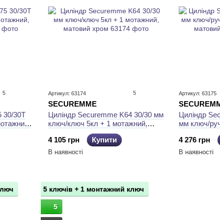
5
5
Артикул: 63174
Артикул: 63175
SECUREMME
SECUREM
 30/30Т
Циліндр Securemme K64 30/30 мм
Циліндр Se
мотажний,
ключ/ключ 5кл + 1 мотажний,
мм ключ/руч
матовий хром
монтажний,
4 105 грн
Купити
4 276 грн
В наявності
В наявності
ключ
5 ключів + 1 монтажний ключ
5