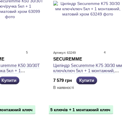
5
4
Артикул: 63249
ME
SECUREMME
curemme K50 30/30Т
Циліндр Securemme K75 30/30 мм
ка 5кл + 1
ключ/ключ 5кл + 1 монтажний,
атовий хром
матовий хром
Купити
7 579 грн
Купити
В наявності
 монтажний ключ
5 ключів + 1 монтажний ключ