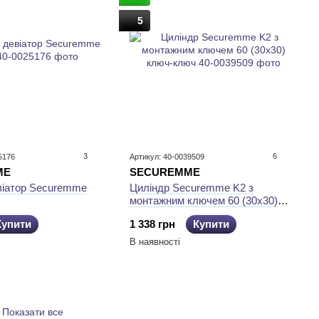
5
3
6
5176
Артикул: 40-0039509
ME
SECUREMME
віатор Securemme
Циліндр Securemme K2 з
монтажним ключем 60 (30х30)
ключ-ключ
Купити
1 338 грн
Купити
В наявності
Показати все