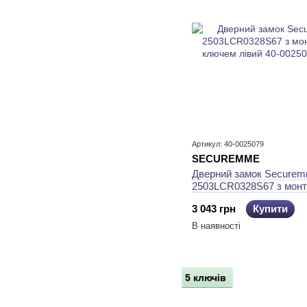
Артикул: 40-0025079
SECUREMME
Дверний замок Secure
2503LCR0328S67 з мон
ключем лівий
3 043 грн
Купити
В наявності
5 ключів