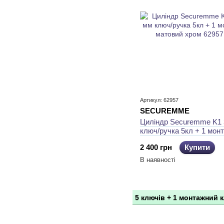
Артикул: 62957
SECUREMME
Циліндр Securemme K1 
ключ/ручка 5кл + 1 мон
матовий хром
2 400 грн
Купити
В наявності
5 ключів + 1 монтажний 