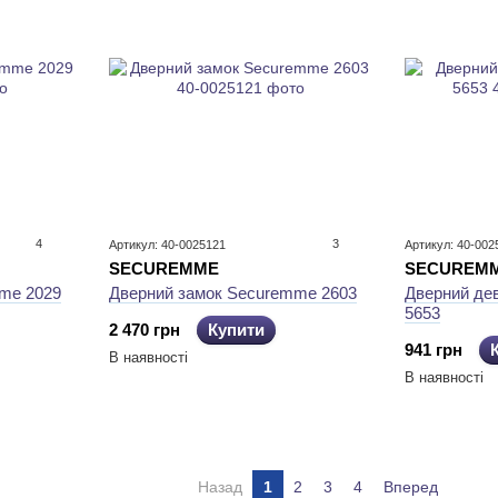
4
3
Артикул: 40-0025121
Артикул: 40-002
SECUREMME
SECUREM
me 2029
Дверний замок Securemme 2603
Дверний де
5653
2 470 грн
Купити
941 грн
В наявності
В наявності
Назад
1
2
3
4
Вперед