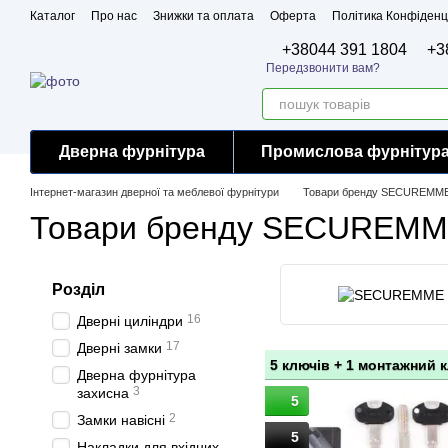
Перейти до основного контенту
Каталог
Про нас
Знижки та оплата
Оферта
Політика Конфіденц
Бренди
Сертифікати
+38044 391 1804
+3
Передзвонити вам?
Дверна фурнітура
Промислова фурнітур
Інтернет-магазин дверної та меблевої фурнітури
Товари бренду SECUREMM
Товари бренду SECUREM
Розділ
16
Дверні циліндри
17
Дверні замки
5 ключів + 1 монтажний 
Дверна фурнітура
3
захисна
5
2
Замки навісні
5
Накладки для вхідних