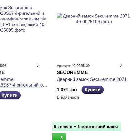
5
3
5095
Артикул: 40-0025109
ME
SECUREMME
uremme
Дверний замок Securemme 2071
S67 4-ригельний із
1 071 грн
Купити
допоміжним замком під
Купити
; 5+1 ключів; лівий
В наявності
5 ключів + 1 монтажний ключ
5