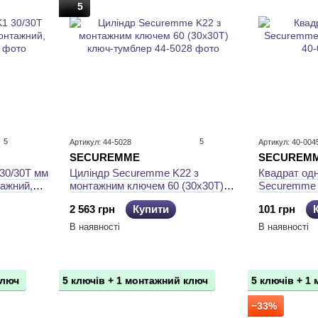
5
5
5
Артикул: 44-5028
Артикул: 40-004
SECUREMME
SECUREM
30/30Т мм
Циліндр Securemme K22 з
Квадрат одн
тажний,
монтажним ключем 60 (30x30Т)
Securemme 
ключ-тумблер
2 563 грн
Купити
101 грн
В наявності
В наявності
ключ
5 ключів + 1 монтажний ключ
5 ключів + 1
−33%