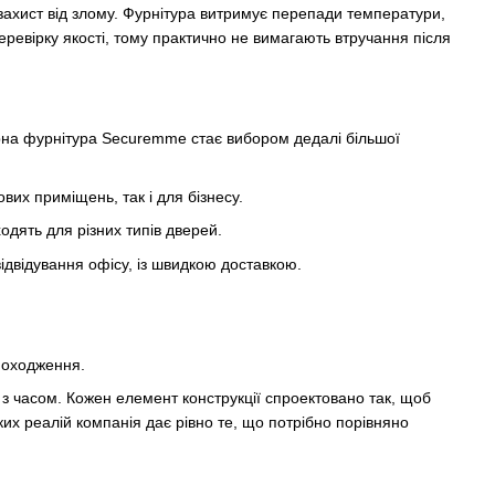
ахист від злому. Фурнітура витримує перепади температури,
ревірку якості, тому практично не вимагають втручання після
верна фурнітура Securemme стає вибором дедалі більшої
их приміщень, так і для бізнесу.
ходять для різних типів дверей.
двідування офісу, із швидкою доставкою.
походження.
 з часом. Кожен елемент конструкції спроектовано так, щоб
ких реалій компанія дає рівно те, що потрібно порівняно