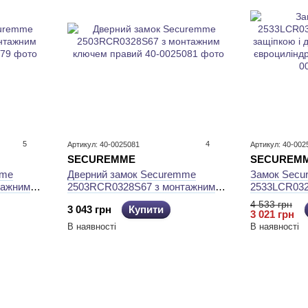
5
4
Артикул: 40-0025081
Артикул: 40-002
SECUREMME
SECUREM
mme
Дверний замок Securemme
Замок Sec
тажним
2503RCR0328S67 з монтажним
2533LCR0328
ключем правий
защіпкою і 
4 533 грн
3 043 грн
Купити
євроциліндр
3 021 грн
В наявності
В наявності