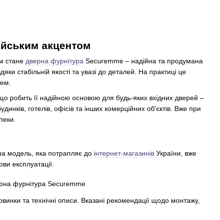
лійським акцентом
ом стане
дверна фурнітура
Securemme – надійна та продумана
дяки стабільній якості та увазі до деталей. На практиці це
лем.
, що робить її надійною основою для будь-яких вхідних дверей –
инків, готелів, офісів та інших комерційних об'єктів. Вже при
пеки.
ожна модель, яка потрапляє до
інтернет-магазинів
України, вже
ови експлуатації.
винки та технічні описи. Вказані рекомендації щодо монтажу,