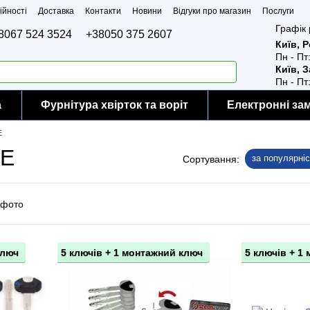
ійності
Доставка
Контакти
Новини
Відгуки про магазин
Послуги
Графік 
8067 524 3524
+38050 375 2607
Київ, 
Пн - Пт
Київ, 
Пн - Пт
а
Фурнітура хвірток та воріт
Електронні за
E
ME
за популярні
Сортування:
ключ
5 ключів + 1 монтажний ключ
5 ключів + 1