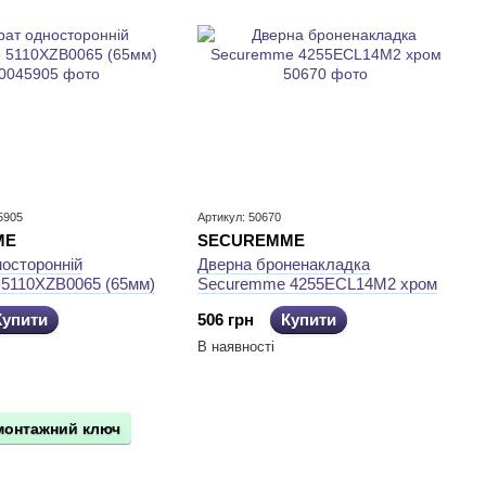
5905
Артикул: 50670
ME
SECUREMME
осторонній
Дверна броненакладка
5110XZB0065 (65мм)
Securemme 4255ECL14M2 хром
Купити
506 грн
Купити
В наявності
 монтажний ключ