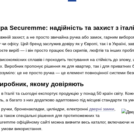
ра Securemme: надійність та захист з іта
вжній захист, а не просто звичайна ручка або замок, гарним вибор
и офісу. Цей бренд заслужив довіру як у Європі, так і в Україні, зав
єте виріб — і він просто працює без скрипів, люфтів та інших проб
високоякісних сплавів і проходить тестування на стійкість до злому
. Виробник пропонує рішення як для квартир, так і для приватних буд
озуміло: це не просто ручка — це елемент повноцінної системи без
иробник, якому довіряють
в Італії та сьогодні експортує продукцію у понад 50 країн світу. К
, а багато з них додатково адаптовано під місцеві стандарти та ум
ручки, броненакладки, циліндри, електронні
дверні замки
,
, а також спеціальні рішення для протипожежних та
uremme офіційному сайті можна вивчити весь каталог, включаючи но
а умови використання.