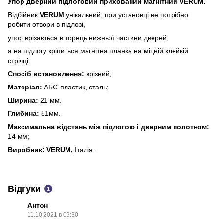
Упор дверний підлоговий прихований магнітний VERUM.
Відбійник
VERUM
унікальний, при установці не потрібно
робити отвори в підлозі,
упор врізається в торець нижньої частини дверей,
а на підлогу кріпиться магнітна планка на міцній клейкій
стрічці.
Спосіб встановлення:
врізний;
Матеріал:
АБС-пластик, сталь;
Ширина:
21 мм.
Глибина:
51мм.
Максимальна відстань між підлогою і дверним полотном:
14 мм;
Виробник: VERUM,
Італія.
Відгуки
1
Антон
11.10.2021 в 09:30