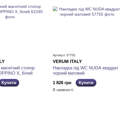
Артикул: 57755
LY
VERUM ITALY
магнітний стопор
Накладка під WC NUDA квадрат
PPINO X, білий
чорний матовий
Купити
1 826 грн
Купити
В наявності