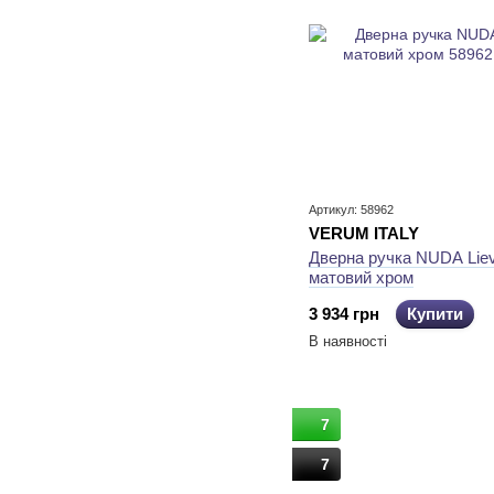
Артикул: 58962
VERUM ITALY
Дверна ручка NUDA Lie
матовий хром
3 934 грн
Купити
В наявності
7
7