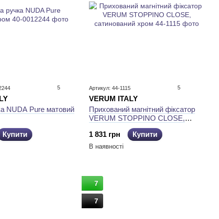
5
5
2244
Артикул: 44-1115
LY
VERUM ITALY
ка NUDA Pure матовий
Прихований магнітний фіксатор
VERUM STOPPINO CLOSE,
сатинований хром
Купити
1 831 грн
Купити
В наявності
7
7