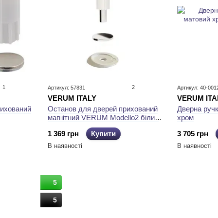
1
2
Артикул: 57831
Артикул: 40-001
VERUM ITALY
VERUM ITA
рихований
Останов для дверей прихований
Дверна руч
магнітний VERUM Modello2 білий
хром
матовий
1 369 грн
Купити
3 705 грн
В наявності
В наявності
5
5