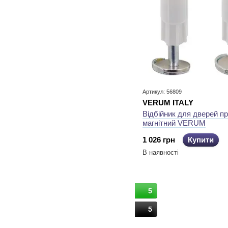
Артикул: 56809
VERUM ITALY
Відбійник для дверей п
магнітний VERUM
1 026 грн
Купити
В наявності
5
5