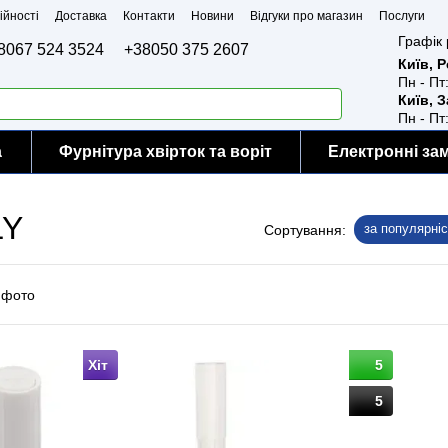
ійності
Доставка
Контакти
Новини
Відгуки про магазин
Послуги
Графік 
8067 524 3524
+38050 375 2607
Київ, 
Пн - Пт
Київ, 
Пн - Пт
а
Фурнітура хвірток та воріт
Електронні за
LY
за популярні
Сортування:
Хіт
5
5