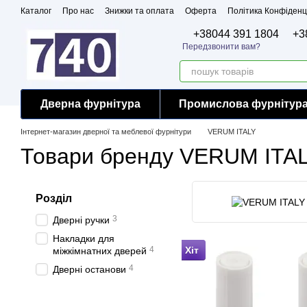
Перейти до основного контенту
Каталог
Про нас
Знижки та оплата
Оферта
Політика Конфіденц
Бренди
Сертифікати
+38044 391 1804
+3
Передзвонити вам?
Дверна фурнітура
Промислова фурнітур
Інтернет-магазин дверної та меблевої фурнітури
VERUM ITALY
Товари бренду VERUM ITA
Розділ
3
Дверні ручки
Накладки для
4
Хіт
міжкімнатних дверей
4
Дверні останови