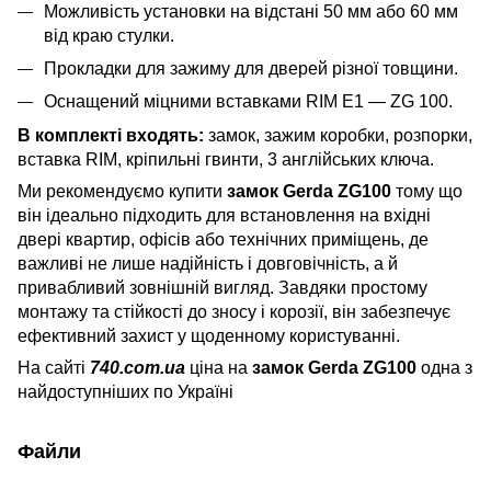
Можливість установки на відстані 50 мм або 60 мм
від краю стулки.
Прокладки для зажиму для дверей різної товщини.
Оснащений міцними вставками RIM E1 — ZG 100.
В комплекті входять:
замок, зажим коробки, розпорки,
вставка RIM, кріпильні гвинти, 3 англійських ключа.
Ми рекомендуємо купити
замок Gerda ZG100
тому що
він ідеально підходить для встановлення на вхідні
двері квартир, офісів або технічних приміщень, де
важливі не лише надійність і довговічність, а й
привабливий зовнішній вигляд. Завдяки простому
монтажу та стійкості до зносу і корозії, він забезпечує
ефективний захист у щоденному користуванні.
На сайті
740.com.ua
ціна на
замок Gerda ZG100
одна з
найдоступніших по Україні
Файли