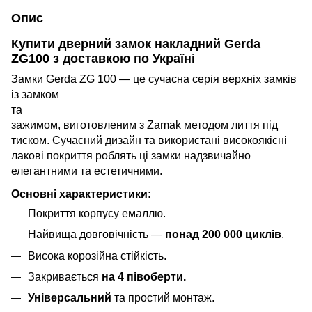
Опис
Купити дверний замок накладний Gerda
ZG100 з доставкою по Україні
Замки Gerda ZG 100 — це сучасна сері
я верхніх замків
із замком
та
зажимом, виготовленим з Zamak методом лиття під
тиском. Сучасний дизайн та використані високоякісні
лакові покриття роблять ці замки надзвичайно
елегантними та естетичними.
Основні характеристики:
Покриття корпусу емаллю.
Найвища довговічність —
понад 200 000 циклів
.
Висока корозійна стійкість.
Закривається
на 4 півоберти.
Універсальний
та простий монтаж.