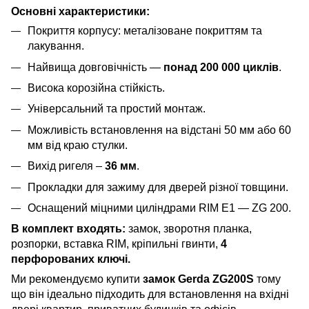
Основні характеристики:
Покриття корпусу: металізоване покриттям та
лакування.
Найвища довговічність —
понад 200 000 циклів
.
Висока корозійна стійкість.
Універсальний та простий монтаж.
Можливість встановлення на відстані 50 мм або 60
мм від краю стулки.
Вихід ригеля –
36 мм
.
Прокладки для зажиму для дверей різної товщини.
Оснащений міцними циліндрами RIM E1 — ZG 200.
В комплект входять:
замок, зворотня планка,
розпорки, вставка RIM, кріпильні гвинти,
4
перфорованих ключі.
Ми рекомендуємо купити
замок Gerda ZG200S
тому
що він ідеально підходить для встановлення на вхідні