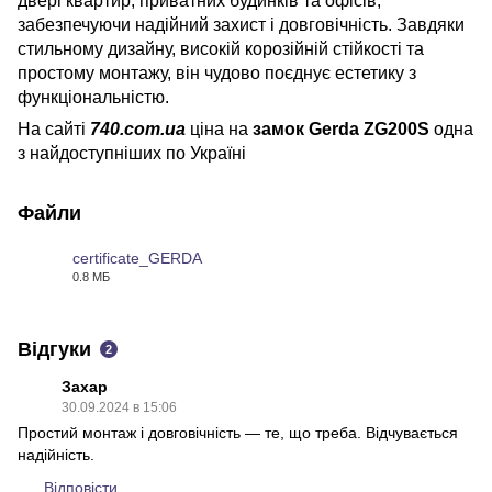
двері квартир, приватних будинків та офісів,
забезпечуючи надійний захист і довговічність. Завдяки
стильному дизайну, високій корозійній стійкості та
простому монтажу, він чудово поєднує естетику з
функціональністю.
На сайті
740.com.ua
ціна на
замок Gerda ZG200S​​​​​​​
одна
з найдоступніших по Україні
Файли
certificate_GERDA
0.8 МБ
PDF
Відгуки
2
Захар
30.09.2024 в 15:06
Простий монтаж і довговічність — те, що треба. Відчувається
надійність.
Відповісти