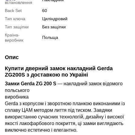
встановлення
Back Set
60
Тип ключа
Циліндровий
Тип защіпки
Без защіпки
Країна-
Польща
виробник
Опис
Купити дверний замок накладний Gerda
ZG200S з доставкою по Україні
Замки Gerda ZG 200 S
—
накладний замок відомого
польського
виробника
Gerda з корпусом і зворотною планкою виконаними із
сплаву ЦАМ методом лиття під тиском. Завдяки
використанню сучасних технологій, дизайну і високої
якості лакофарбового покриття, ці замки виглядають
виключно естетично і елегантно.