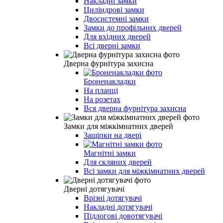
Накладні замки
Циліндрові замки
Двосистемні замки
Замки до профільних дверей
Для вхідних дверей
Всі дверні замки
Дверна фурнітура захисна
Броненакладки
На планці
На розетах
Вся дверна фурнітура захисна
Замки для міжкімнатних дверей
Защіпки на двері
Магнітні замки
Для скляних дверей
Всі замки для міжкімнатних дверей
Дверні дотягувачі
Врізні дотягувачі
Накладні дотягувачі
Підлогові довотягувачі