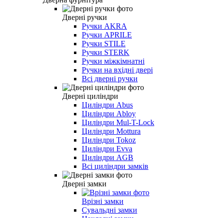
Дверні ручки
Ручки AKRA
Ручки APRILE
Ручки STILE
Ручки STERK
Ручки міжкімнатні
Ручки на вхідні двері
Всі дверні ручки
Дверні циліндри
Циліндри Abus
Циліндри Abloy
Циліндри Mul-T-Lock
Циліндри Mottura
Циліндри Tokoz
Циліндри Evva
Циліндри AGB
Всі циліндри замків
Дверні замки
Врізні замки
Сувальдні замки