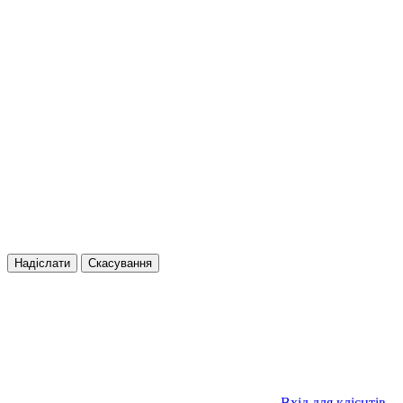
Надіслати
Скасування
Вхід для клієнтів