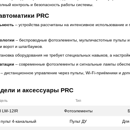
олный контроль и безопасность работы системы.
автоматики PRC
ьность
– устройства рассчитаны на интенсивное использование и
ологии
– беспроводные фотоэлементы, мультичастотные пульты и
и ворот и шлагбаумов.
тановка оборудования не требует специальных навыков, а настройк
уатации
– современные фотоэлементы и сигнальные лампы обеспечи
– дистанционное управление через пульты, Wi-Fi-приёмники и до
дели и аксессуары PRC
дель
Тип
ll LW-12IR
Фотоэлементы
Б
пульт 4-канальный
Пульт ДУ
Для