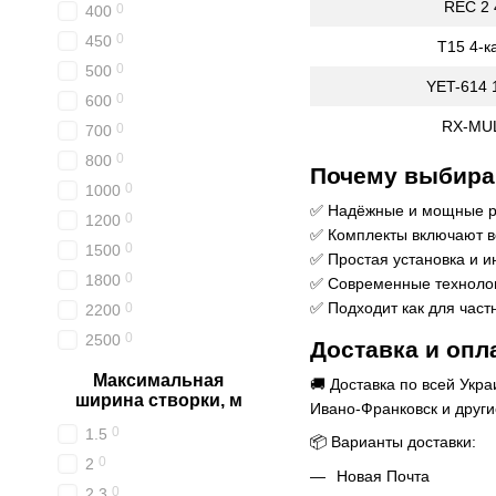
REC 2 
0
400
0
450
T15 4-к
0
500
YET-614 
0
600
RX-MUL
0
700
0
800
Почему выбира
0
1000
✅ Надёжные и мощные р
0
1200
✅ Комплекты включают в
0
1500
✅ Простая установка и и
0
1800
✅ Современные технолог
✅ Подходит как для част
0
2200
0
2500
Доставка и опл
Максимальная
🚚 Доставка по всей Укра
ширина створки, м
Ивано-Франковск и други
0
1.5
📦 Варианты доставки:
0
2
Новая Почта
0
2.3