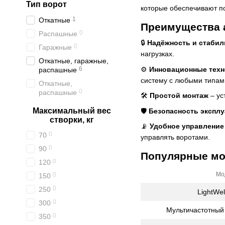
Тип ворот
которые обеспечивают п
1
Откатные
Преимущества 
0
Распашные
🔒
Надёжность и стабил
0
Гаражные
нагрузках.
Откатные, гаражные,
⚙️
Инновационные техн
6
распашные
систему с любыми типам
Откатные,
0
распашные
🛠
Простой монтаж
– ус
Максимальный вес
🛡
Безопасность экспл
створки, кг
📡
Удобное управление
0
70
управлять воротами.
0
90
Популярные мо
0
120
Мо
0
150
0
250
LightWe
0
300
Мультичастотный 
0
350