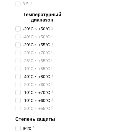
0
3.5
Температурный
диапазон
2
-20°C ~ +50°C
0
-40°C ~ +50°C
1
-20°C ~ +55°C
0
-20°C ~ +70°C
0
-25°C ~ +55°C
0
-10°C ~ +55°C
1
-40°C ~ +80°C
0
-20°C ~ +60°C
1
-10°C ~ +70°C
1
-10°C ~ +60°C
0
-30°C ~ +55°C
Степень защиты
2
IP20