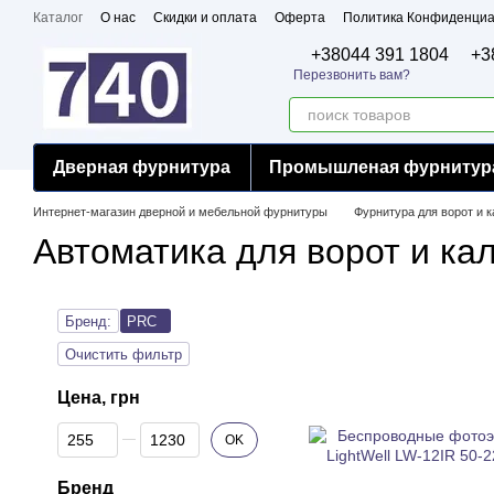
Перейти к основному контенту
Каталог
О нас
Скидки и оплата
Оферта
Политика Конфиденциа
Бренды
Сертификаты
+38044 391 1804
+3
Перезвонить вам?
Дверная фурнитура
Промышленая фурнитур
Интернет-магазин дверной и мебельной фурнитуры
Фурнитура для ворот и к
Автоматика для ворот и ка
Бренд:
PRC
Очистить фильтр
Цена, грн
От Цена, грн
До Цена, грн
OK
Бренд