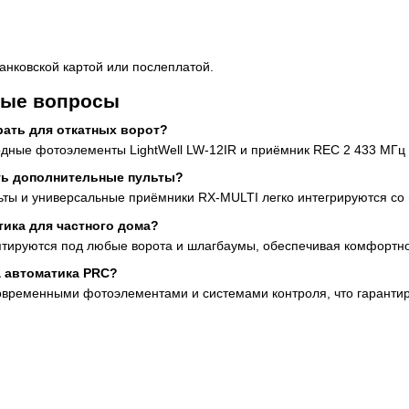
анковской картой или послеплатой.
мые вопросы
рать для откатных ворот?
дные фотоэлементы LightWell LW-12IR и приёмник REC 2 433 МГц 
ть дополнительные пульты?
льты и универсальные приёмники RX-MULTI легко интегрируются со
тика для частного дома?
аптируются под любые ворота и шлагбаумы, обеспечивая комфортн
а автоматика PRC?
временными фотоэлементами и системами контроля, что гарантир