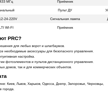
433 МГц
Приёмник
анальный
Пульт ДУ
У
12-24-220V
Сигнальная лампа
TI WI-FI
Приёмник
ют PRC?
ешения для любых ворот и шлагбаумов.
се необходимые аксессуары для безопасного управления.
нтуитивная настройка.
ии фотоэлементов и пультов дистанционного управления.
ных домов, так и для коммерческих объектов.
ата
ине: Киев, Львов, Харько
в, Одесса, Днепр, Запорожье, Черновцы,
е города.