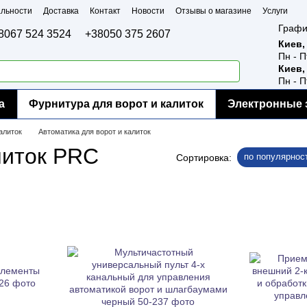
льности
Доставка
Контакт
Новости
Отзывы о магазине
Услуги
Графи
8067 524 3524
+38050 375 2607
Киев,
Пн - П
Киев,
Пн - П
а
Фурнитура для ворот и калиток
Электронные 
алиток
Автоматика для ворот и калиток
литок PRC
по популярнос
Сортировка: