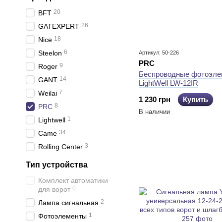
20
BFT
26
GATEXPERT
18
Nice
6
Steelon
Артикул: 50-226
PRC
9
Roger
Беспроводные фотоэле
14
GANT
LightWell LW-12IR
7
Weilai
1 230 грн
Купить
8
PRC
В наличии
1
Lightwell
34
Came
3
Rolling Center
Тип устройства
Комплект автоматики
0
для ворот
2
Лампа сигнальная
1
Фотоэлементы