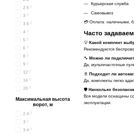
Курьерская служба
0
2.5
Самовывоз
0
3
💳 Оплата: наличными, б
0
3.5
0
4
Часто задавае
0
5
💡
Какой комплект выб
0
6
Рекомендуются беспрово
0
8
🔧
Можно ли подключи
0
9
Да, мультичастотные пу
0
12
🚪
Подходит ли автома
0
14
Да, комплекты легко ад
0
20
🛡
Насколько безопасн
Все модели оснащены со
Максимальная высота
эксплуатации.
ворот, м
0
2.4
0
3
0
3.4