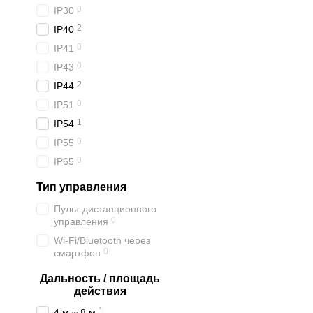
0
IP30
2
IP40
0
IP41
0
IP43
2
IP44
0
IP51
1
IP54
0
IP55
0
IP65
Тип управления
Пульт дистанционного
0
управления
Wi-Fi/Bluetooth через
0
смартфон
Дальность / площадь
действия
1
4 м ~ 8 м