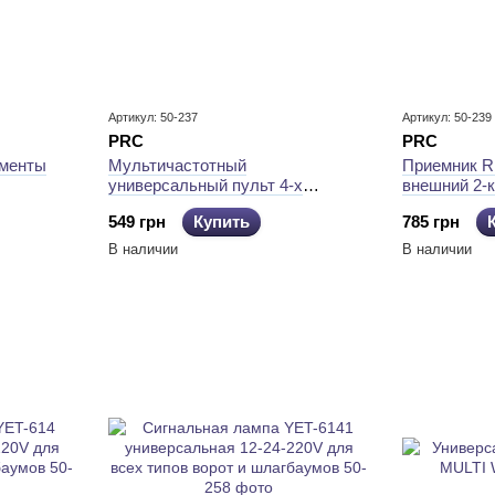
Артикул: 50-237
Артикул: 50-239
PRC
PRC
менты
Мультичастотный
Приемник R
универсальный пульт 4-х
внешний 2-
канальный для управления
и обработки
549 грн
Купить
785 грн
автоматикой ворот и
управления
шлагбаумами черный
В наличии
В наличии