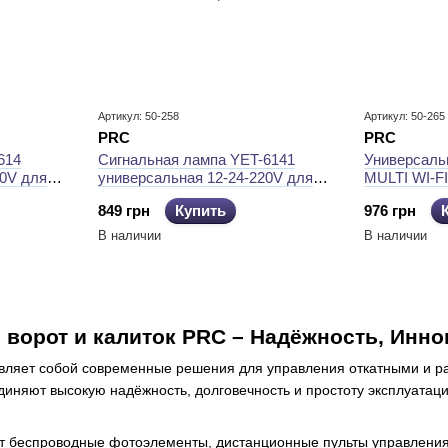
Артикул: 50-258
Артикул: 50-265
PRC
PRC
614
Сигнальная лампа YET-6141
Универсаль
20V для
универсальная 12-24-220V для
MULTI WI-FI
гбаумов
всех типов ворот и шлагбаумов
849 грн
Купить
976 грн
В наличии
В наличии
 ворот и калиток PRC – Надёжность, Инно
вляет собой современные решения для управления откатными и р
иняют высокую надёжность, долговечность и простоту эксплуатац
 беспроводные фотоэлементы, дистанционные пульты управления,