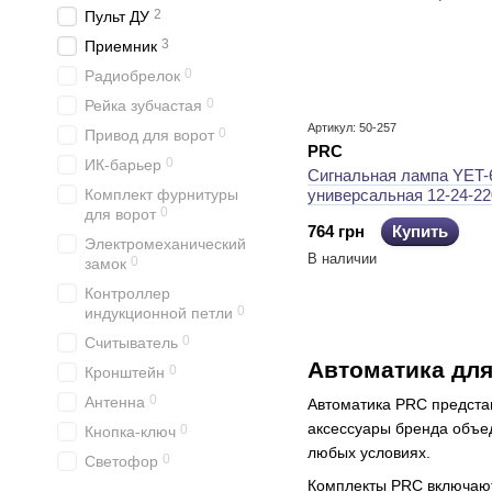
2
Пульт ДУ
3
Приемник
0
Радиобрелок
0
Рейка зубчастая
Артикул: 50-257
0
Привод для ворот
PRC
0
ИК-барьер
Сигнальная лампа YET-
Комплект фурнитуры
универсальная 12-24-2
0
для ворот
всех типов ворот и шла
764 грн
Купить
Электромеханический
В наличии
0
замок
Контроллер
0
индукционной петли
0
Считыватель
Автоматика для
0
Кронштейн
0
Антенна
Автоматика PRC предста
аксессуары бренда объед
0
Кнопка-ключ
любых условиях.
0
Светофор
Комплекты PRC включают