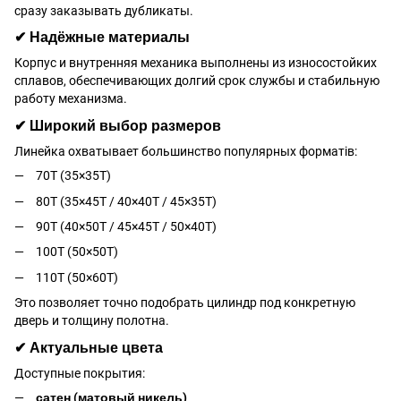
сразу заказывать дубликаты.
✔ Надёжные материалы
Корпус и внутренняя механика выполнены из износостойких
сплавов, обеспечивающих долгий срок службы и стабильную
работу механизма.
✔ Широкий выбор размеров
Линейка охватывает большинство популярных форматів:
70T (35×35T)
80T (35×45T / 40×40T / 45×35T)
90T (40×50T / 45×45T / 50×40T)
100T (50×50T)
110T (50×60T)
Это позволяет точно подобрать цилиндр под конкретную
дверь и толщину полотна.
✔ Актуальные цвета
Доступные покрытия:
сатен (матовый никель)