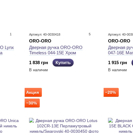
1
5
Артикул: 40-0030418
Артикул: 40-003
ORO-ORO
ORO-ORO
O Lynx
Дверная ручка ORO-ORO
Дверная ру
за
Timeless 044-15E Хром
047-16E Ма
бронза
1 838 грн
Купить
1 915 грн
В наличии
В наличии
Акция
−20%
−30%