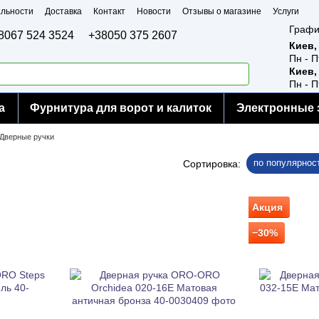
льности
Доставка
Контакт
Новости
Отзывы о магазине
Услуги
Графи
8067 524 3524
+38050 375 2607
Киев,
Пн - П
Киев,
Пн - П
а
Фурнитура для ворот и калиток
Электронные 
Дверные ручки
по популярнос
Сортировка:
Акция
−30%