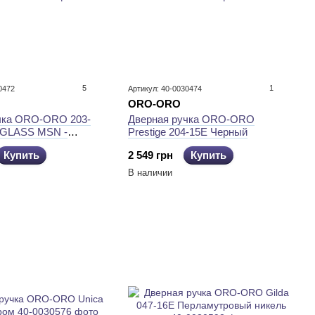
5
1
0472
Артикул: 40-0030474
ORO-ORO
чка ORO-ORO 203-
Дверная ручка ORO-ORO
 GLASS MSN -
Prestige 204-15E Черный
кель
Купить
2 549 грн
Купить
В наличии