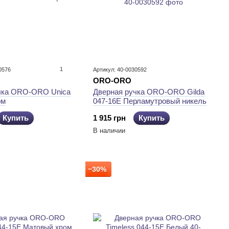
1
0576
Артикул: 40-0030592
ORO-ORO
чка ORO-ORO Unica
Дверная ручка ORO-ORO Gilda
ом
047-16E Перламутровый никель
Купить
1 915 грн
Купить
В наличии
−30%