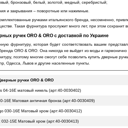
овый, бронзовый, белый, золотой, медный, серебристый;
ия и закрывания – поворотные или нажимные.
омплектованные ручками итальянского бренда, несомненно, привле
естве. Такая фурнитура прослужит много лет, при этом сохранит 
ных ручек ORO & ORO с доставкой по Украине
нную фурнитуру, которая будет соответствовать вашим представле
бренда ORO & ORO. Она никогда не выйдет из моды и гармонично
туру, поэтому многие смогут себе позволить купить дверные ручк
пр, Одесса, Львов и другие населенные пункты.
Дверные ручки ORO & ORO
 04-16E матовый никель (арт:40-0030402)
-16E Матовая античная бронза (арт:40-0030409)
o 030-16E Матовый хром (арт:40-0030412)
032-15E Матовый хром (арт:40-0030413)