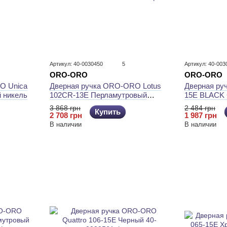
Артикул: 40-0030450
5
Артикул: 40-003
ORO-ORO
ORO-ORO
Дверная ру
O Unica
Дверная ручка ORO-ORO Lotus
15E BLACK
 никель
102CR-13E Перламутровый
Матовый ни
никель/Swarovski
2 484 грн
3 868 грн
Купить
1 987 грн
2 708 грн
В наличии
В наличии