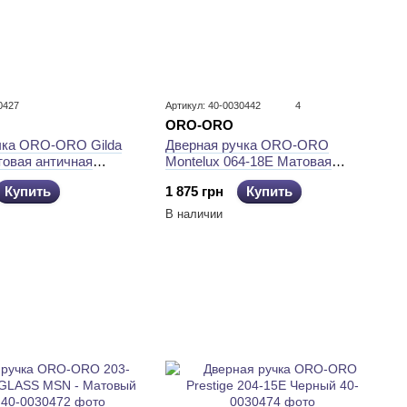
0427
Артикул: 40-0030442
4
ORO-ORO
чка ORO-ORO Gilda
Дверная ручка ORO-ORO
товая античная
Montelux 064-18E Матовая
античная бронза
Купить
1 875 грн
Купить
В наличии