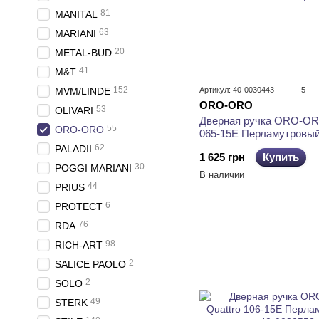
81
MANITAL
63
MARIANI
20
METAL-BUD
41
M&T
152
MVM/LINDE
Артикул: 40-0030443
5
ORO-ORO
53
OLIVARI
Дверная ручка ORO-OR
55
ORO-ORO
065-15E Перламутровый
62
PALADII
1 625 грн
Купить
30
POGGI MARIANI
В наличии
44
PRIUS
6
PROTECT
76
RDA
98
RICH-ART
2
SALICE PAOLO
2
SOLO
49
STERK