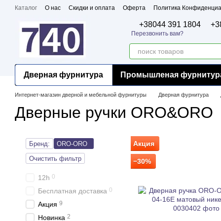
Перейти к основному контенту
Каталог
О нас
Скидки и оплата
Оферта
Политика Конфиденциа
Бренды
Сертификаты
+38044 391 1804
+3
Перезвонить вам?
Дверная фурнитура
Промышленая фурнитур
Интернет-магазин дверной и мебельной фурнитуры
Дверная фурнитура
Дверные ручки ORO&ORO
Акция
Бренд:
ORO-ORO
Очистить фильтр
−30%
0
12h
0
Бесплатная доставка
9
Акция
2
Новинка