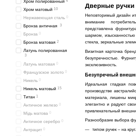
4
Хром полированный
Дверные ручки
10
Хром матовый
Неповторимый дизайн и
0
Нержавеющая сталь
внимание потребител
3
Бронза античная
представлена фурнитур
0
Бронза
шармом, изысканностью 
2
стекла, зеркальные элем
Бронза матовая
Латунь полированная
Визитная карточка брен
3
безупречностью. Фурнит
0
Латунь матовая
эксклюзивность.
0
Французское золото
Безупречный внешн
0
Никель
Идеальная гладкая пов
15
Никель матовый
производстве австралий
1
Титан
материала, лишены микр
элегантно и радуют сво
0
Античное железо
привлекательный внешни
0
Мідь матова
Разнообразие выбора фу
0
Античное серебро
типом ручек – на кру
0
Антрацит