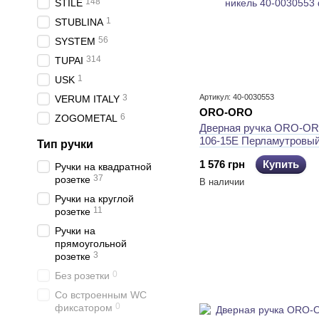
148
STILE
1
STUBLINA
56
SYSTEM
314
TUPAI
1
USK
3
Артикул: 40-0030553
VERUM ITALY
ORO-ORO
6
ZOGOMETAL
Дверная ручка ORO-OR
106-15E Перламутровый
Тип ручки
1 576 грн
Купить
Ручки на квадратной
37
розетке
В наличии
Ручки на круглой
11
розетке
Ручки на
прямоугольной
3
розетке
0
Без розетки
Со встроенным WC
0
фиксатором