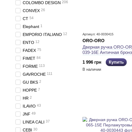
206
COLOMBO DESIGN
26
CONVEX
54
CT
1
Elephant
12
EMPORIO ITALIANO
Артикул: 40-0030415
ORO-ORO
12
ENTO
Дверная ручка ORO-OR
75
FADEX
039-16E Античная брон
84
FIMET
1 996 грн
Купить
113
FORME
В наличии
111
GAVROCHE
2
GU BKS
7
HOPPE
2
HR
43
ILAVIO
49
JNF
37
LINEA CALI
30
CEBI