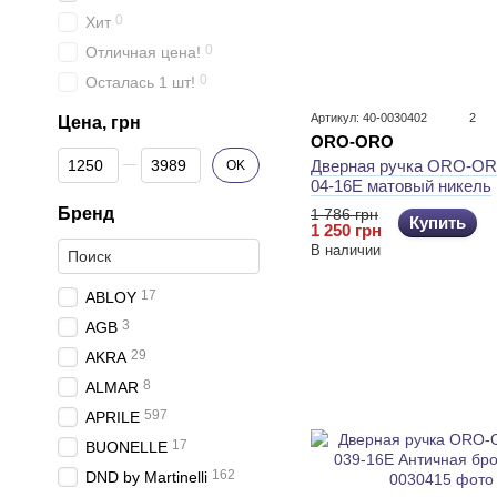
0
Хит
0
Отличная цена!
0
Осталась 1 шт!
Артикул: 40-0030402
2
Цена, грн
ORO-ORO
От Цена, грн
До Цена, грн
Дверная ручка ORO-OR
OK
04-16E матовый никель
Бренд
1 786 грн
Купить
1 250 грн
В наличии
17
ABLOY
3
AGB
29
AKRA
8
ALMAR
597
APRILE
17
BUONELLE
162
DND by Martinelli