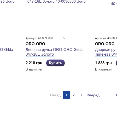
Артикул: 40-0030600
5
Артикул: 40-003
ORO-ORO
ORO-ORO
Дверная р
O Gilda
Дверная ручка ORO-ORO Gilda
Timeless 0
047-16E Золото
1 838 грн
2 218 грн
Купить
В наличии
В наличии
Назад
1
2
3
Вперед
П