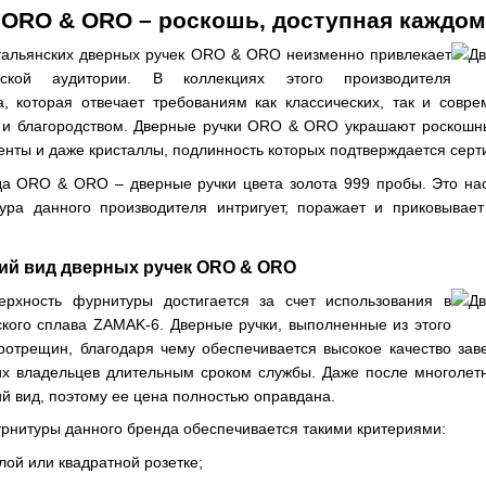
 ORO & ORO – роскошь, доступная каждом
тальянских дверных ручек ORO & ORO неизменно привлекает
ьской аудитории. В коллекциях этого производителя
а, которая отвечает требованиям как классических, так и сов
и благородством. Дверные ручки ORO & ORO украшают роскошные
енты и даже кристаллы, подлинность которых подтверждается сер
да ORO & ORO – дверные ручки цвета золота 999 пробы. Это на
ура данного производителя интригует, поражает и приковывает
ий вид дверных ручек ORO & ORO
ерхность фурнитуры достигается за счет использования в
ского сплава ZAMAK-6. Дверные ручки, выполненные из этого
отрещин, благодаря чему обеспечивается высокое качество зав
их владельцев длительным сроком службы. Даже после многолет
й вид, поэтому ее цена полностью оправдана.
рнитуры данного бренда обеспечивается такими критериями:
глой или квадратной розетке;