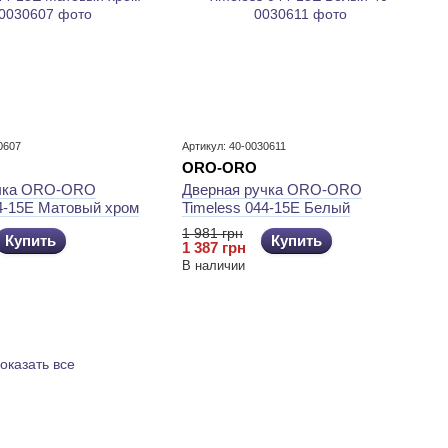
0607
Артикул: 40-0030611
ORO-ORO
учка ORO-ORO
Дверная ручка ORO-ORO
44-15E Матовый хром
Timeless 044-15E Белый
1 981 грн
Купить
Купить
1 387 грн
В наличии
оказать все