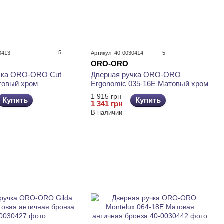
5
0413
Артикул: 40-0030414
5
ORO-ORO
чка ORO-ORO Cut
Дверная ручка ORO-ORO
товый хром
Ergonomic 035-16E Матовый хром
1 915 грн
Купить
Купить
1 341 грн
В наличии