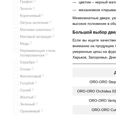
0
Графит
цветом – черный мат
0
Золото
механизмом открыван
0
Коричневый
Межкомнатные двери, ук
0
Латунь античная
высокое положение в общ
0
Матовая шампань
Большой выбор двер
0
Матовый антрацит
Если вы ищете качестве
0
Медь
внимание на продукцию 
Нержавеющая сталь
умеренные цены на фурни
0
полированная
Харьков, Запорожье, Дне
0
Серебро
0
Олово
0
Фиолетовый
ORO-ORO Steps
0
Голубой
0
Синий
ORO-ORO Orchidea 020
0
Желтый
ORO-ORO Vertig
0
Зеленый
ORO-ORO Cut 
0
Оранжевый