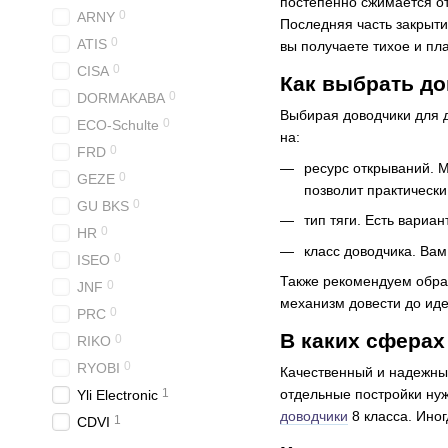
постепенно сжимается от
0
ARNY
Последняя часть закрыти
0
ATIS
вы получаете тихое и пл
0
CISA
Как выбрать до
0
DORMAKABA
Выбирая доводчики для д
0
ECO-Schulte
на:
0
FRD
ресурс открываний. М
0
GEZE
позволит практически
0
GU BKS
тип тяги. Есть вариа
0
HR
класс доводчика. Вам
0
ISEO
Также рекомендуем обра
0
JNF
механизм довести до иде
0
PRC
В каких сферах
0
RIKO
0
RYOBI
Качественный и надежный
отдельные постройки ну
1
Yli Electronic
доводчики
8 класса. Иног
1
CDVI