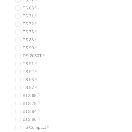
TS 77
0
TS 68
0
TS 71
0
TS 72
0
TS 73
0
TS 83
0
TS 90
0
DS-2050T
0
TS 91
0
TS 92
0
TS 93
0
TS 97
0
BTS 65
0
BTS 75
0
BTS 84
0
BTS 80
0
TS Compact