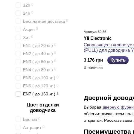
0
12h
0
24h
0
Бесплатная доставка
0
Акция
Артикул: 50-56
0
Хит
Yli Electronic
Скользящее тяговое ус
0
EN1 ( до 20 кг )
(PULL) для доводчика Yl
0
EN2 ( до 40 кг )
Electronic YAD-200SW с
3 176 грн
Купить
электроприводом для
0
EN3 ( до 60 кг )
автоматических дверей
В наличии
0
EN4 ( до 80 кг )
0
EN5 ( до 100 кг )
0
EN6 ( до 120 кг )
1
EN7 ( до 160 кг )
Дверной доводч
Цвет отделки
Выбирая
дверную фурни
доводчика
облегчит жизнь всем пол
0
Бронза
открытой. Рассказываем 
0
Антрацит
Преимущества и