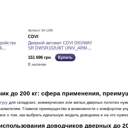
Артикул: 50-1286
CDVI
тройство
Дверной автомат CDVI DIGIWAY
i
SR DWSR102UBT UNIV_ARM
ALUMINIUM до 200 кг FIRE
151 696 грн
Купить
В наличии
ик до 200 кг: сфера применения, преиму
туру
для складских, коммерческих или жилых дверных полотен нужно
ьзователям. Главное преимущество в возможности с комфортом упр
все о том, как выбрать идеальную модель доводчика и на что нужн
спользования доводчиков дверных до 20