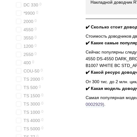
Накладной доводчик 
0
DC 330
0
*9900
0
2000
✔️ Сколько стоит довод
0
4550
Стоимость доводчиков две
0
3550
✔️ Какие самые популя
0
1200
Сейчас популярны след
0
2550
4550 DS-4550 DARK_BRON
0
400
B1007 WHITE BC STD_ARM
0
COU-50
✔️ Какой ресурс доводч
0
TS 2000
От 300 тис. до 2 млн. ци
0
TS 500
✔️ Какая модель довод
0
TS 1500
Самая популярная модел
0
TS 3000
0002929)
.
0
TS 1000
0
TS 4000
0
TS 5000
0