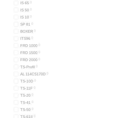
0
IS 65
0
IS 50
0
IS 10
0
SP 81
0
BOXER
0
ITS96
0
FRD 1000
0
FRD 1500
0
FRD 2000
0
TS-Profil
0
AL 114CS170D
0
TS-10D
0
TS-11F
0
TS-20
0
TS-41
0
TS-50
0
TS-61ІІ