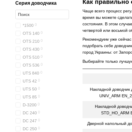
Как правильно 
Серия доводчика
Чаще всего процесс рег
время вы можете сделать
состояния. В этом случа
0
*1500
четвертой или восьмой о
0
OTS 140
Рекомендуем уже сейчас
0
OTS 210
подобрать себе доводчик
0
OTS 430
город Украины: от Запор
0
OTS 510
Выбирайте только лучшую
0
OTS 536
0
UTS 840
0
UTS 42
0
UTS 50
Накладной доводчик
UNIV_ARM EN_2-
0
UTS 85
0
D-3200
Накладной доводч
0
STD_HO_ARM EN
DC 240
0
DC 247
Дверной напольный до
0
DC 250