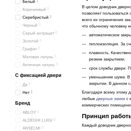
1
Белый
В целом доводчик дверно
0
Коричневый
позволяет пользоваться
1
Серебристый
всего их ограничение за
0
Черный
что обычному человеку и
0
Серый антрацит
автоматическое закры
0
Золотой
теплоизоляция. За с
0
Графит
плавность. Качествен
0
Матовая латунь
резким закрытием;
0
Античная латунь
срок службы двери. П
С фиксацией двери
уменьшение шума. В 
закрытии. В данном 
0
Да
1
Благодаря всему этому д
Нет
любые
дверные замки
с 
Бренд
коммерческих помещений
0
ABLOY
Принцип работы
0
ALDEGHI LUIGI
Каждый доводчик дверной
0
ANSELMI