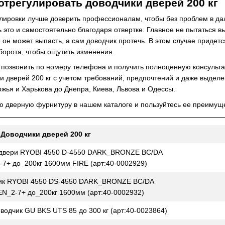
отрегулировать доводчики дверей 200 кг
улировки лучше доверить профессионалам, чтобы без проблем в д
 это и самостоятельно благодаря отвертке. Главное не пытаться вы
е он может выпасть, а сам доводчик протечь. В этом случае придет
борота, чтобы ощутить изменения.
 позвонить по номеру телефона и получить полноценную консульта
и дверей 200 кг с учетом требований, предпочтений и даже выде
ожья и Харькова до Днепра, Киева, Львова и Одессы.
 дверную фурнитуру в нашем каталоге и пользуйтесь ее преимуще
Доводчики дверей 200 кг
 двери RYOBI 4550 D-4550 DARK_BRONZE BC/DA
7+ до_200кг 1600мм FIRE (арт:40-0002929)
ик RYOBI 4550 DS-4550 DARK_BRONZE BC/DA
_2-7+ до_200кг 1600мм (арт:40-0002932)
водчик GU BKS UTS 85 до 300 кг (арт:40-0023864)