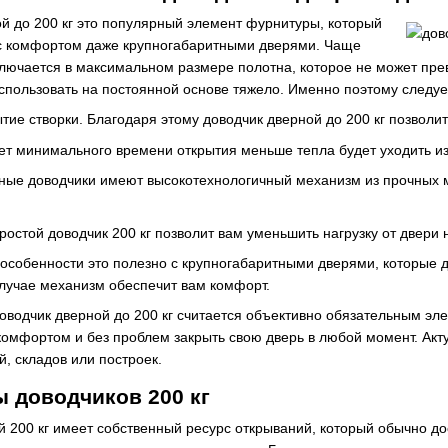
й до 200 кг это популярный элемент фурнитуры, который
 с комфортом даже крупногабаритными дверями. Чаще
ключается в максимальном размере полотна, которое не может превы
спользовать на постоянной основе тяжело. Именно поэтому следует
тие створки. Благодаря этому доводчик дверной до 200 кг позволи
чет минимального времени открытия меньше тепла будет уходить и
ные доводчики имеют высокотехнологичный механизм из прочных ма
ростой доводчик 200 кг позволит вам уменьшить нагрузку от двери
особенности это полезно с крупногабаритными дверями, которые д
случае механизм обеспечит вам комфорт.
оводчик дверной до 200 кг считается объективно обязательным эл
комфортом и без проблем закрыть свою дверь в любой момент. Акту
, складов или построек.
 доводчиков 200 кг
 200 кг имеет собственный ресурс открываний, который обычно до