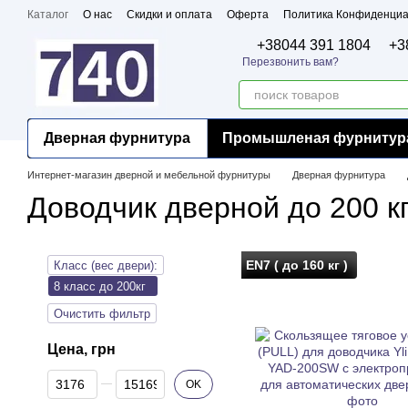
Перейти к основному контенту
Каталог
О нас
Скидки и оплата
Оферта
Политика Конфиденциа
Бренды
Сертификаты
+38044 391 1804
+3
Перезвонить вам?
Дверная фурнитура
Промышленая фурнитур
Интернет-магазин дверной и мебельной фурнитуры
Дверная фурнитура
Доводчик дверной до 200 кг
EN7 ( до 160 кг )
Класс (вес двери):
8 класс до 200кг
Очистить фильтр
Цена, грн
От Цена, грн
До Цена, грн
OK