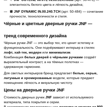
элегантность белого цвета и лёгкость дизайна;
🔲
JNF DYNAMIC IN.00.240.TCH
(арт: 50-484) — сочетание
прочности, технологичности и стиля.
Чёрные и цветные дверные ручки J
NF —
тренд современного дизайна
Чёрные ручки JNF — это выбор тех, кто ценит эстетику и
функциональность. Они подчёркивают интерьер в стилях
лофт, хай-тек, модерн
или
минимализм
.
Комбинация
белых дверей с чёрными ручками
создаёт
выразительный контраст, а на тёмных полотнах —
сдержанную гармонию.
Для светлых интерьеров бренд предлагает
белые, серые,
латунные и хромированные
модели, которые придают
помещению лёгкость и визуальную чистоту.
Цены на дверные ручки JNF
Стоимость дверных ручек
JNF
зависит от используемого
материала, типа покрытия и серии.
В ассортименте представлены как
доступные модели от 900