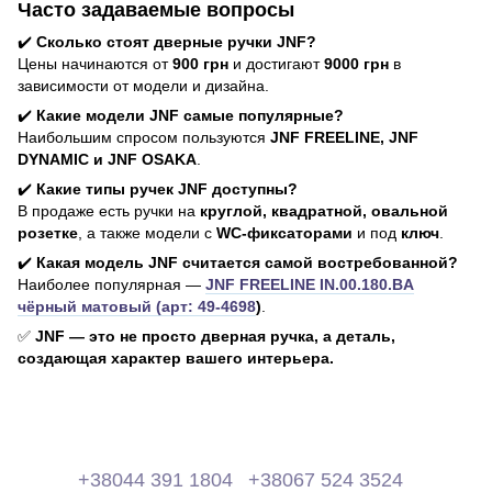
Часто задаваемые вопросы
✔️
Сколько стоят дверные ручки JNF?
Цены начинаются от
900 грн
и достигают
9000 грн
в
зависимости от модели и дизайна.
✔️
Какие модели JNF самые популярные?
Наибольшим спросом пользуются
JNF FREELINE, JNF
DYNAMIC и JNF OSAKA
.
✔️
Какие типы ручек JNF доступны?
В продаже есть ручки на
круглой, квадратной, овальной
розетке
, а также модели с
WC-фиксаторами
и под
ключ
.
✔️
Какая модель JNF считается самой востребованной?
Наиболее популярная —
JNF FREELINE IN.00.180.BA
чёрный матовый (арт: 49-4698
)
.
✅
JNF — это не просто дверная ручка, а деталь,
создающая характер вашего интерьера.
+38044 391 1804
+38067 524 3524