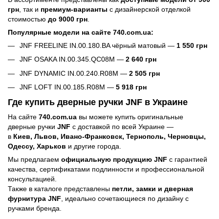
грн
, так и
премиум-варианты
с дизайнерской отделкой
стоимостью
до 9000 грн
.
Популярные модели на сайте 740.com.ua:
JNF FREELINE IN.00.180.BA чёрный матовый —
1 550 грн
JNF OSAKA IN.00.345.QC08M —
2 640 грн
JNF DYNAMIC IN.00.240.R08M —
2 505 грн
JNF LOFT IN.00.185.R08M —
5 918 грн
Где купить дверные ручки JNF в Украине
На сайте
740.com.ua
вы можете купить оригинальные
дверные ручки
JNF
с доставкой по всей Украине —
в
Киев, Львов, Ивано-Франковск, Тернополь, Черновцы,
Одессу, Харьков
и другие города.
Мы предлагаем
официальную продукцию JNF
с гарантией
качества, сертификатами подлинности и профессиональной
консультацией.
Также в каталоге представлены
петли, замки и дверная
фурнитура JNF
, идеально сочетающиеся по дизайну с
ручками бренда.