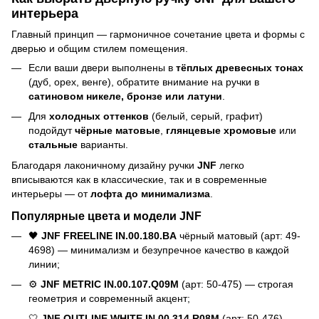
интерьера
Главный принцип — гармоничное сочетание цвета и формы с
дверью и общим стилем помещения.
Если ваши двери выполнены в
тёплых древесных тонах
(дуб, орех, венге), обратите внимание на ручки в
сатиновом никеле, бронзе или латуни
.
Для
холодных оттенков
(белый, серый, графит)
подойдут
чёрные матовые
,
глянцевые хромовые
или
стальные
варианты.
Благодаря лаконичному дизайну ручки
JNF
легко
вписываются как в классические, так и в современные
интерьеры — от
лофта до минимализма
.
Популярные цвета и модели JNF
🖤
JNF FREELINE IN.00.180.BA
чёрный матовый (арт: 49-
4698) — минимализм и безупречное качество в каждой
линии;
⚙️
JNF METRIC IN.00.107.Q09M
(арт: 50-475) — строгая
геометрия и современный акцент;
🤍
JNF OUTLINE WHITE IN.00.314.R08M
(арт: 50-476) —