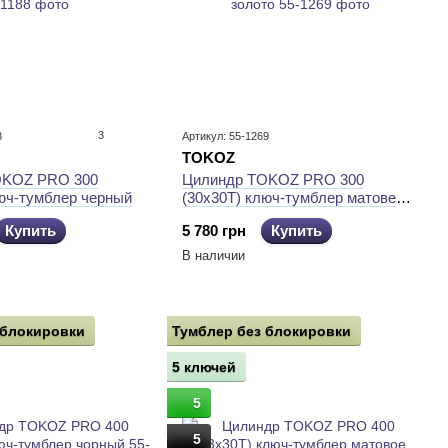
3
8
Артикул: 55-1269
TOKOZ
OKOZ PRO 300
Цилиндр TOKOZ PRO 300
люч-тумблер черный
(30x30T) ключ-тумблер матове
золото
Купить
5 780 грн
Купить
В наличии
 блокировки
Тумблер без блокировки
5 ключей
5
5