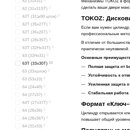
0
62 (31x31)
Механизмы TOKOZ в форм
сделать ваши двери макс
0
62 (31x31ST)
0
62T (31⩾80 шток)
TOKOZ: Дискова
0
62T (35x27T)
Если вам нужен цилиндр,
0
62T (36x26T)
профессиональные метод
0
63T (28x35T)
В отличие от большинств
0
63T (32Hx31T)
практически неуязвимой.
0
63 (32Hx31)
Основные преимущест
10
63T (33x30T)
Полная защита от b
0
63 (33xшток)
Устойчивость к отм
0
63 (53x10)
Усиленная защита о
0
64 (24x40)
Стабильная работа
0
64 (27x37)
0
64T (27x37T)
Формат «Ключ–
0
64 (28x36)
Цилиндр открывается клю
0
64 (28x36T)
повышает общий уровень
0
64 (31x33)