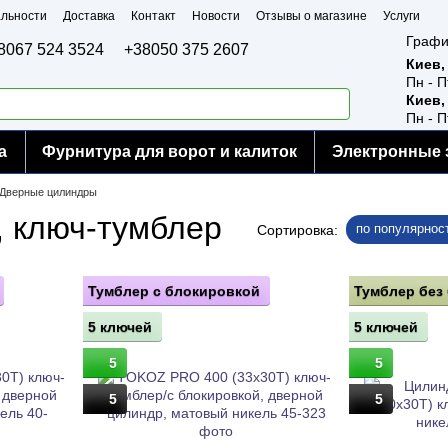
льности
Доставка
Контакт
Новости
Отзывы о магазине
Услуги
Графи
8067 524 3524
+38050 375 2607
Киев,
Пн - П
Киев,
Пн - П
а
Фурнитура для ворот и калиток
Электронные 
Дверные цилиндры
 ключ-тумблер
по популярнос
Сортировка:
Тумблер с блокировкой
Тумблер без
5 ключей
5 ключей
5
5
5
5