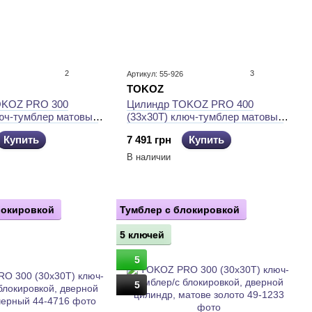
2
3
Артикул: 55-926
TOKOZ
OKOZ PRO 300
Цилиндр TOKOZ PRO 400
люч-тумблер матовый
(33x30T) ключ-тумблер матовый
никель
Купить
7 491 грн
Купить
В наличии
локировкой
Тумблер с блокировкой
5 ключей
5
5