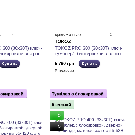
3
6
5
Артикул: 49-1233
TOKOZ
TOKOZ PRO 300 (30x30T) ключ-
300 (30x30T) ключ-
тумблер/с блокировкой, дверной
локировкой, дверной
цилиндр, матове золото
ерный
5 780 грн
Купить
Купить
В наличии
локировкой
Тумблер с блокировкой
5 ключей
5
5