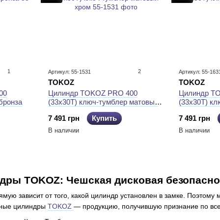
1
2
Артикул: 55-1531
Артикул: 55-163
TOKOZ
TOKOZ
00
Цилиндр TOKOZ PRO 400
Цилиндр T
бронза
(33x30T) ключ-тумблер матовый
(33x30T) к
хром
7 491 грн
Купить
7 491 грн
В наличии
В наличии
дры TOKOZ: Чешская дисковая безопасно
мую зависит от того, какой цилиндр установлен в замке. Поэтому 
рные цилиндры
TOKOZ
— продукцию, получившую признание по все