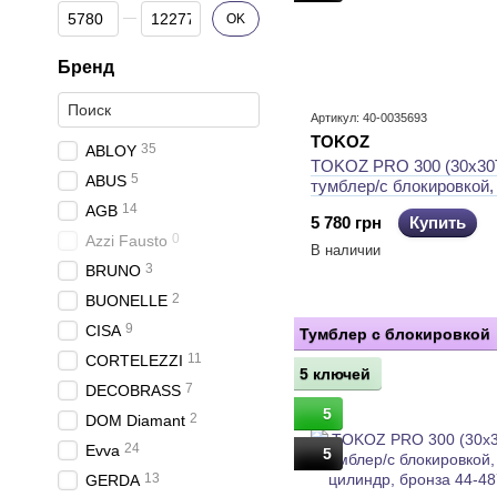
От Цена, грн
До Цена, грн
OK
Бренд
Артикул: 40-0035693
TOKOZ
35
ABLOY
TOKOZ PRO 300 (30x30T
5
ABUS
тумблер/с блокировкой,
цилиндр, матовый нике
14
AGB
5 780 грн
Купить
0
Azzi Fausto
В наличии
3
BRUNO
2
BUONELLE
9
CISA
Тумблер с блокировкой
11
CORTELEZZI
5 ключей
7
DECOBRASS
5
2
DOM Diamant
24
Evva
5
13
GERDA