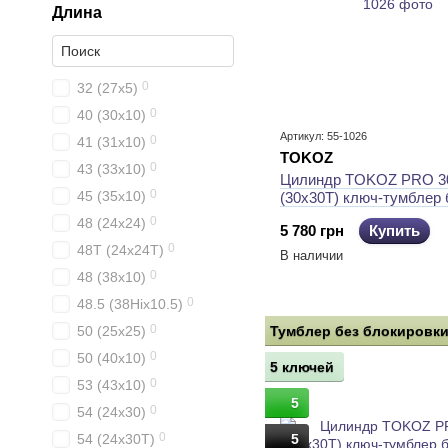
Длина
0
32 (27x5)
0
40 (30x10)
Артикул: 55-1026
0
41 (31x10)
TOKOZ
0
43 (33x10)
Цилиндр TOKOZ PRO 3
0
45 (35x10)
(30x30T) ключ-тумблер 
0
48 (24x24)
5 780 грн
Купить
0
48T (24x24T)
В наличии
0
48 (38x10)
0
48.5 (38Hix10.5)
0
50 (25x25)
Тумблер без блокировк
0
50 (40x10)
5 ключей
0
53 (43x10)
5
0
54 (24x30)
0
54 (24x30T)
5