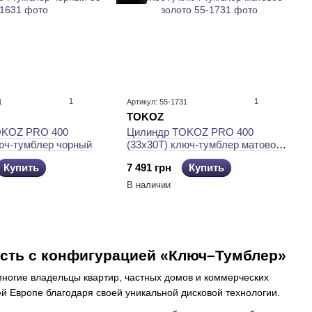
1
1
1
Артикул: 55-1731
TOKOZ
OKOZ PRO 400
Цилиндр TOKOZ PRO 400
люч-тумблер чорный
(33x30T) ключ-тумблер матовое
золото
Купить
7 491 грн
Купить
В наличии
сть с конфигурацией «Ключ–Тумблер»
многие владельцы квартир, частных домов и коммерческих
й Европе благодаря своей уникальной дисковой технологии.