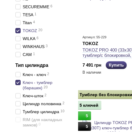
6
SECUREMME
1
TESA
4
Titan
20
TOKOZ
Артикул: 55-229
6
WILKA
TOKOZ
3
WINKHAUS
TOKOZ PRO 400 (33x30T
1
CAM
тумблер/с блокировкой,
цилиндр, бронза
7 491 грн
Купить
Тип цилиндра
В наличии
2
Ключ - ключ
Ключ - тумблер
20
(барашек)
Тумблер без блокировк
2
Ключ-шток
2
Цилиндр половинка
5 ключей
10
Тумблер цилиндра
5
RIM (для накладных
0
замков)
5