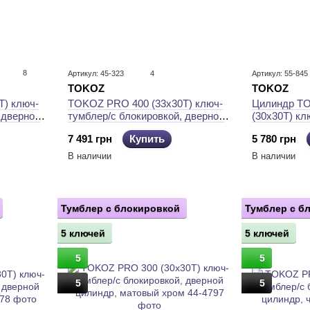
8
Артикул: 45-323
4
Артикул: 55-845
TOKOZ
TOKOZ
) ключ-
Цилиндр T
TOKOZ PRO 400 (33x30T) ключ-
 дверной
(30x30T) к
тумблер/с блокировкой, дверной
ль
никель
цилиндр, матовый никель
5 780 грн
7 491 грн
Купить
В наличии
В наличии
Тумблер с блокировкой
Тумблер с б
5 ключей
5 ключей
5
5
5
5