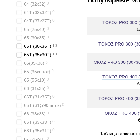
Популярные мо
0
64 (32x32)
0
64T (32x32T)
0
64T (37x27T)
TOKOZ PRO 300 (
0
б
65 (25x40)
0
65 (30x35)
TOKOZ PRO 300 (3
10
65T (30x35T)
10
65T (35x30T)
TOKOZ PRO 300 (30×3
0
65(35х30)
0
65 (35xшток)
TOKOZ PRO 400 (
0
65 (55x10)
б
0
66 (31x35)
0
66T (31x35T)
TOKOZ PRO 400 (3
0
66T (31⩾90 шток)
TOKOZ PRO 400 (
0
66 (33x33)
0
66T (33x33T)
0
66T (35x31T)
Таблица включает 
0
67 (26x41)