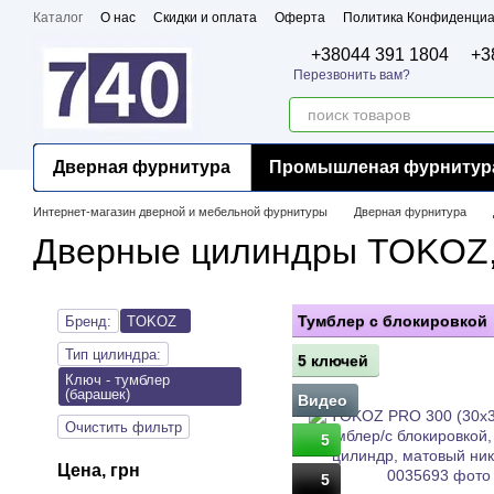
Перейти к основному контенту
Каталог
О нас
Скидки и оплата
Оферта
Политика Конфиденциа
Бренды
Сертификаты
+38044 391 1804
+3
Перезвонить вам?
Дверная фурнитура
Промышленая фурнитур
Интернет-магазин дверной и мебельной фурнитуры
Дверная фурнитура
Дверные цилиндры TOKOZ,
Тумблер с блокировкой
Бренд:
TOKOZ
Тип цилиндра:
5 ключей
Ключ - тумблер
(барашек)
Видео
Очистить фильтр
5
Цена, грн
5