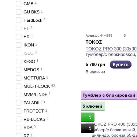
4
GMB
1
GU BKS
4
HardLock
2
HL
Артикул: 44-4878
3
1
HR
TOKOZ
1
IKON
TOKOZ PRO 300 (30x30T
0
ISEO
тумблер/с блокировкой,
цилиндр, бронза
1
KESO
5 780 грн
Купить
1
MEDOS
В наличии
3
MOTTURA
42
MUL-T-LOCK
1
MVM/LINDE
Тумблер с блокировкой
13
PALADII
5 ключей
1
PROTECT
5
9
RB-LOCKS
9
RDA
5
1
RZ