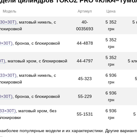
дели цилиндров TOKOZ PRO «Ключ–Тумб
Модель
Артикул
Цена
30×30T)
, матовый никель, с
40-
5 352
5 
локировкой
0035693
грн
5 352
0×30T)
, бронза, с блокировкой
44-4878
грн
5 352
0T)
, матовый хром, с блокировкой
44-4797
5 кл
грн
33×30T)
, матовый никель, с
6 936
45-323
локировкой
грн
6 936
3×30T)
, бронза, с блокировкой
55-229
грн
33×30T)
, матовый хром, без
6 936
55-1531
5
блокировки
грн
наиболее популярные модели и их характеристики. Другие варианты