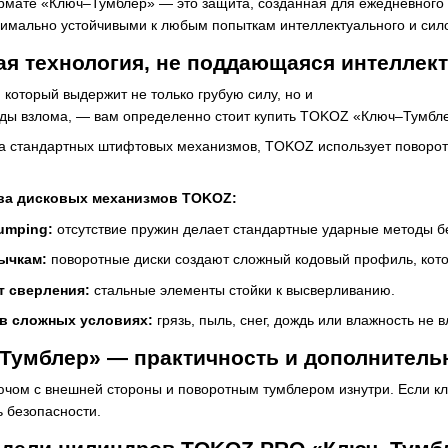
ате «Ключ–Тумблер» — это защита, созданная для ежедневного ис
имально устойчивыми к любым попыткам интеллектуального и сило
я технология, не поддающаяся интеллек
 который выдержит не только грубую силу, но и
ы взлома, — вам определенно стоит купить TOKOZ «Ключ–Тумбл
а стандартных штифтовых механизмов, TOKOZ использует поворотн
ва дисковых механизмов TOKOZ:
umping:
отсутствие пружин делает стандартные ударные методы 
ычкам:
поворотные диски создают сложный кодовый профиль, кот
т сверления:
стальные элементы стойки к высверливанию.
 в сложных условиях:
грязь, пыль, снег, дождь или влажность не 
Тумблер» — практичность и дополнитель
чом с внешней стороны и поворотным тумблером изнутри. Если кл
 безопасности.