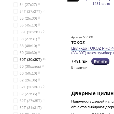
0
54 (27x27)
0
54T (27x27T)
0
55 (25x30)
0
55 (45x10)
0
56T (28x28T)
Артикул: 55-1431
0
58 (27x31)
TOKOZ
0
58 (48x10)
Цилиндр TOKOZ PRO 4
0
60 (30x30)
(33x30T) ключ-тумблер 
10
60T (30x30T)
7 491 грн
Купить
0
60 (30xшток)
В наличии
0
60 (50x10)
0
62 (26x36)
0
62T (26x36T)
Дверные цилин
0
62 (27x35)
0
62T (27x35T)
Надежность дверей напря
объектов выбирают две
0
62T (31x31T)