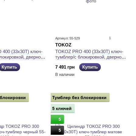
1
Артикул: 55-529
TOKOZ
400 (33x30T) ключ-
TOKOZ PRO 400 (33x30T) ключ-
локировкой, дверной
тумблер/с блокировкой, дверной
орный
цилиндр, матовое золото
Купить
7 491 грн
Купить
В наличии
 блокировки
Тумблер без блокировки
5 ключей
5
5