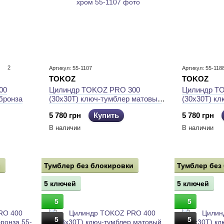
2
Артикул: 55-1107
Артикул: 55-118
TOKOZ
TOKOZ
00
Цилиндр TOKOZ PRO 300
Цилиндр T
бронза
(30x30T) ключ-тумблер матовый
(30x30T) к
хром
5 780 грн
Купить
5 780 грн
В наличии
В наличии
и
Тумблер без блокировки
Тумблер без
5 ключей
5 ключей
5
5
5
5