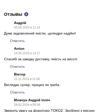
PNG
Отзывы
8
Андрій
05.09.2025 в 12:14
Дуже задоволений якістю, циліндри надійні!
Ответить
Anton
15.05.2025 в 14:17
Спасибі за швидку доставку, якіість на висоті.
Ответить
Віктор
21.11.2024 в 11:09
Виглядає супер, працює як треба
Ответить
Мовчун Андрій Ілліч
28.02.2024 в 09:38
Зверніть увагу на фурнітуру TOKOZ. Зроблені з якісних