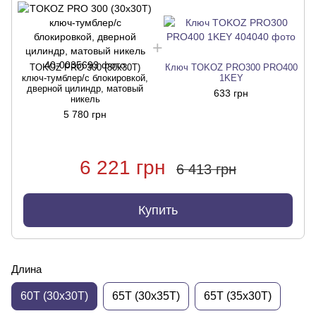
TOKOZ PRO 300 (30x30T)
Ключ TOKOZ PRO300 PRO400
ключ-тумблер/с блокировкой,
1KEY
дверной цилиндр, матовый
633 грн
никель
5 780 грн
6 221 грн
6 413 грн
Купить
Длина
60T (30x30T)
65T (30x35T)
65T (35x30T)