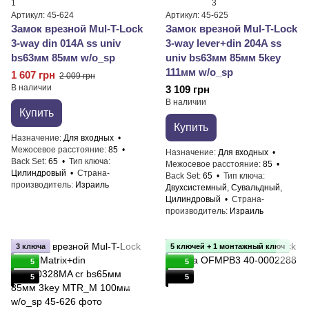
1
3
Артикул: 45-624
Артикул: 45-625
Замок врезной Mul-T-Lock
Замок врезной Mul-T-Lock
3-way din 014A ss univ
3-way lever+din 204A ss
bs63мм 85мм w/o_sp
univ bs63мм 85мм 5key
111мм w/o_sp
1 607 грн
2 009 грн
В наличии
3 109 грн
В наличии
Купить
Купить
Назначение
Для входных
Межосевое расстояние
85
Назначение
Для входных
Back Set
65
Тип ключа
Межосевое расстояние
85
Цилиндровый
Страна-
Back Set
65
Тип ключа
производитель
Израиль
Двухсистемный, Сувальдный,
Цилиндровый
Страна-
производитель
Израиль
3 ключа
5 ключей + 1 монтажный ключ
5
5
5
5