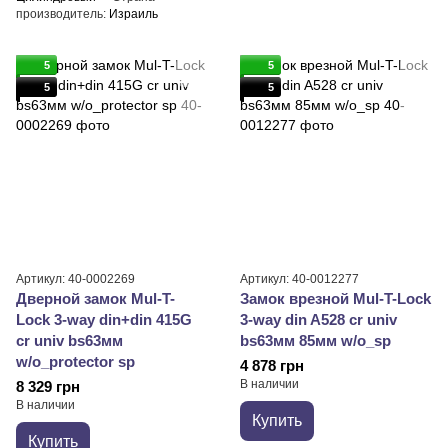
производитель
Израиль
5
5
5
5
Артикул: 40-0002269
Артикул: 40-0012277
Дверной замок Mul-T-
Замок врезной Mul-T-Lock
Lock 3-way din+din 415G
3-way din A528 cr univ
cr univ bs63мм
bs63мм 85мм w/o_sp
w/o_protector sp
4 878 грн
В наличии
8 329 грн
В наличии
Купить
Купить