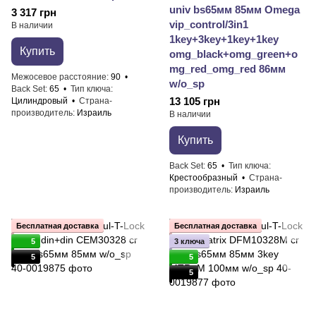
univ bs65мм 85мм Omega
3 317 грн
vip_control/3in1
В наличии
1key+3key+1key+1key
Купить
omg_black+omg_green+o
mg_red_omg_red 86мм
Межосевое расстояние
90
w/o_sp
Back Set
65
Тип ключа
13 105 грн
Цилиндровый
Страна-
производитель
Израиль
В наличии
Купить
Back Set
65
Тип ключа
Крестообразный
Страна-
производитель
Израиль
Бесплатная доставка
Бесплатная доставка
5
3 ключа
5
5
5