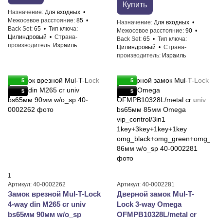
Купить
Назначение
Для входных
Межосевое расстояние
85
Назначение
Для входных
Back Set
65
Тип ключа
Межосевое расстояние
90
Цилиндровый
Страна-
Back Set
65
Тип ключа
производитель
Израиль
Цилиндровый
Страна-
производитель
Израиль
5
5
5
5
1
Артикул: 40-0002262
Артикул: 40-0002281
Замок врезной Mul-T-Lock
Дверной замок Mul-T-
4-way din M265 cr univ
Lock 3-way Omega
bs65мм 90мм w/o_sp
OFMPB10328L/metal cr