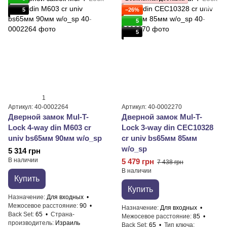
5
−26%
5
5
1
Артикул: 40-0002264
Артикул: 40-0002270
Дверной замок Mul-T-
Дверной замок Mul-T-
Lock 4-way din M603 cr
Lock 3-way din CEC10328
univ bs65мм 90мм w/o_sp
cr univ bs65мм 85мм
w/o_sp
5 314 грн
В наличии
5 479 грн
7 438 грн
В наличии
Купить
Купить
Назначение
Для входных
Межосевое расстояние
90
Назначение
Для входных
Back Set
65
Страна-
Межосевое расстояние
85
производитель
Израиль
Back Set
65
Тип ключа