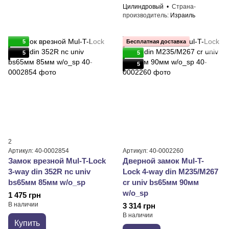
Цилиндровый
Страна-
производитель
Израиль
5
Бесплатная доставка
5
5
5
2
Артикул: 40-0002854
Артикул: 40-0002260
Замок врезной Mul-T-Lock
Дверной замок Mul-T-
3-way din 352R nc univ
Lock 4-way din M235/M267
bs65мм 85мм w/o_sp
cr univ bs65мм 90мм
w/o_sp
1 475 грн
В наличии
3 314 грн
В наличии
Купить