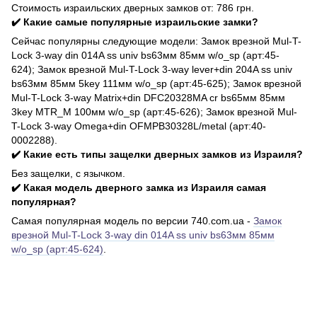
Стоимость израильских дверных замков от: 786 грн.
✔️ Какие самые популярные израильские замки?
Сейчас популярны следующие модели: Замок врезной Mul-T-
Lock 3-way din 014A ss univ bs63мм 85мм w/o_sp (арт:45-
624); Замок врезной Mul-T-Lock 3-way lever+din 204A ss univ
bs63мм 85мм 5key 111мм w/o_sp (арт:45-625); Замок врезной
Mul-T-Lock 3-way Matrix+din DFC20328MA cr bs65мм 85мм
3key MTR_M 100мм w/o_sp (арт:45-626); Замок врезной Mul-
T-Lock 3-way Omega+din OFMPB30328L/metal (арт:40-
0002288).
✔️ Какие есть типы защелки дверных замков из Израиля?
Без защелки, с язычком.
✔️ Какая модель дверного замка из Израиля самая
популярная?
Самая популярная модель по версии 740.com.ua -
Замок
врезной Mul-T-Lock 3-way din 014A ss univ bs63мм 85мм
w/o_sp (арт:45-624)
.