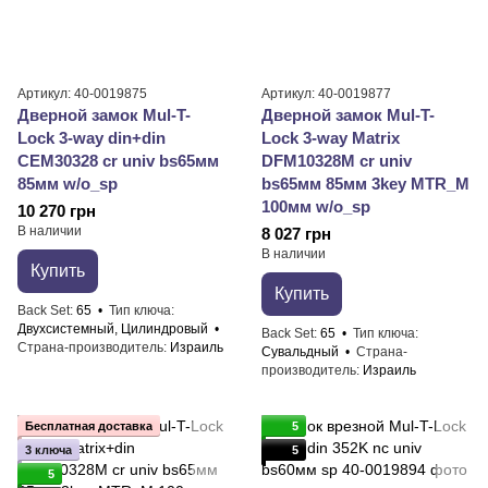
Артикул: 40-0019875
Артикул: 40-0019877
Дверной замок Mul-T-
Дверной замок Mul-T-
Lock 3-way din+din
Lock 3-way Matrix
CEM30328 cr univ bs65мм
DFM10328M cr univ
85мм w/o_sp
bs65мм 85мм 3key MTR_M
100мм w/o_sp
10 270 грн
В наличии
8 027 грн
В наличии
Купить
Купить
Back Set
65
Тип ключа
Двухсистемный, Цилиндровый
Back Set
65
Тип ключа
Страна-производитель
Израиль
Сувальдный
Страна-
производитель
Израиль
Бесплатная доставка
5
3 ключа
5
5