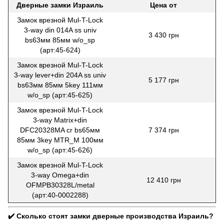
Дверные замки Израиль
Цена от
Замок врезной Mul-T-Lock
3-way din 014A ss univ
3 430 грн
bs63мм 85мм w/o_sp
(арт:45-624)
Замок врезной Mul-T-Lock
3-way lever+din 204A ss univ
5 177 грн
bs63мм 85мм 5key 111мм
w/o_sp (арт:45-625)
Замок врезной Mul-T-Lock
3-way Matrix+din
DFC20328MA cr bs65мм
7 374 грн
85мм 3key MTR_M 100мм
w/o_sp (арт:45-626)
Замок врезной Mul-T-Lock
3-way Omega+din
12 410 грн
OFMPB30328L/metal
(арт:40-0002288)
✔️ Сколько стоят замки дверные производства Израиль?