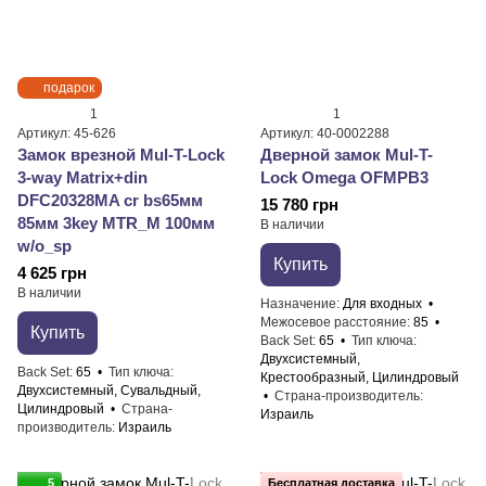
подарок
1
1
Артикул: 45-626
Артикул: 40-0002288
Замок врезной Mul-T-Lock
Дверной замок Mul-T-
3-way Matrix+din
Lock Omega OFMPB3
DFC20328MA cr bs65мм
15 780 грн
85мм 3key MTR_M 100мм
В наличии
w/o_sp
Купить
4 625 грн
В наличии
Назначение
Для входных
Межосевое расстояние
85
Купить
Back Set
65
Тип ключа
Двухсистемный,
Back Set
65
Тип ключа
Крестообразный, Цилиндровый
Двухсистемный, Сувальдный,
Страна-производитель
Цилиндровый
Страна-
Израиль
производитель
Израиль
5
Бесплатная доставка