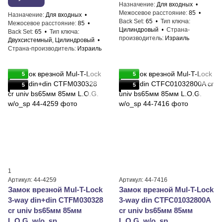
Назначение
Для входных
Межосевое расстояние
85
Назначение
Для входных
Back Set
65
Тип ключа
Межосевое расстояние
85
Цилиндровый
Страна-
Back Set
65
Тип ключа
производитель
Израиль
Двухсистемный, Цилиндровый
Страна-производитель
Израиль
5
5
5
5
1
Артикул: 44-4259
Артикул: 44-7416
Замок врезной Mul-T-Lock
Замок врезной Mul-T-Lock
3-way din+din CTFM030328
3-way din CTFC01032800A
cr univ bs65мм 85мм
cr univ bs65мм 85мм
L.O.G. w/o_sp
L.O.G. w/o_sp