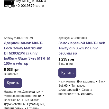
5
Артикул: 40-0019879
Артикул: 40-0019894
Дверной замок Mul-T-
Замок врезной Mul-T-Lock
Lock 3-way Matrix+din
1-way din 352K nc univ
DFM30328M cr univ
bs60мм sp
bs65мм 85мм 3key MTR_M
1 235 грн
100мм w/o_sp
В наличии
8 038 грн
Купить
В наличии
Назначение
Для входных
Back
Купить
Set
60
Тип ключа
Цилиндровый
Страна-
Назначение
Для входных
производитель
Израиль
Межосевое расстояние
85
Back Set
65
Тип ключа
Двухсистемный, Сувальдный,
Цилиндровый
Страна-