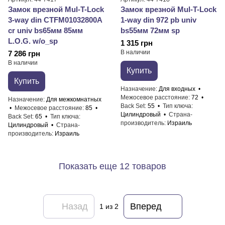
Замок врезной Mul-T-Lock
Замок врезной Mul-T-Lock
3-way din CTFM01032800A
1-way din 972 pb univ
cr univ bs65мм 85мм
bs55мм 72мм sp
L.O.G. w/o_sp
1 315 грн
В наличии
7 286 грн
В наличии
Купить
Купить
Назначение
Для входных
Межосевое расстояние
72
Назначение
Для межкомнатных
Back Set
55
Тип ключа
Межосевое расстояние
85
Цилиндровый
Страна-
Back Set
65
Тип ключа
производитель
Израиль
Цилиндровый
Страна-
производитель
Израиль
Показать еще 12 товаров
Назад
Вперед
1
из 2