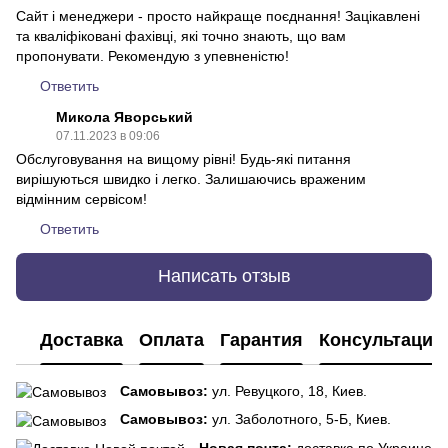
Сайт і менеджери - просто найкраще поєднання! Зацікавлені
та кваліфіковані фахівці, які точно знають, що вам
пропонувати. Рекомендую з упевненістю!
Ответить
Микола Яворський
07.11.2023 в 09:06
Обслуговування на вищому рівні! Будь-які питання
вирішуються швидко і легко. Залишаючись враженим
відмінним сервісом!
Ответить
Написать отзыв
Доставка
Оплата
Гарантия
Консультация
Самовывоз:
ул. Ревуцкого, 18, Киев.
Самовывоз:
ул. Заболотного, 5-Б, Киев.
Новая почта:
доставка по Украине