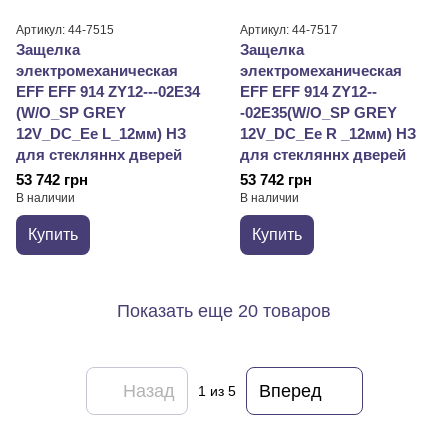
Артикул: 44-7515
Артикул: 44-7517
Защелка
Защелка
электромеханическая
электромеханическая
EFF EFF 914 ZY12---02E34
EFF EFF 914 ZY12--
(W/O_SP GREY
-02E35(W/O_SP GREY
12V_DC_Ee L_12мм) НЗ
12V_DC_Ee R _12мм) НЗ
для стекляннх дверей
для стекляннх дверей
53 742 грн
53 742 грн
В наличии
В наличии
Купить
Купить
Показать еще 20 товаров
Назад
Вперед
1
из 5