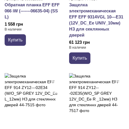
Обратная планка EFF EFF
Защелка
066 iW (-------06635-04) (SS
электромеханическая
L)
EFF EFF 9314VGL 10---E31
(12V_DC_Ee UNIV_10мм)
1 558 грн
НЗ для секлянных
В наличии
дверей
Купить
61 123 грн
В наличии
Купить