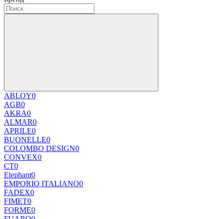
ABLOY
0
AGB
0
AKRA
0
ALMAR
0
APRILE
0
BUONELLE
0
COLOMBO DESIGN
0
CONVEX
0
CT
0
Elephant
0
EMPORIO ITALIANO
0
FADEX
0
FIMET
0
FORME
0
FUARO
0