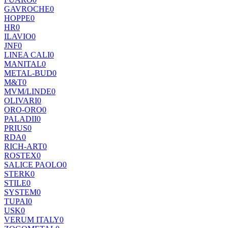
GAVROCHE
0
HOPPE
0
HR
0
ILAVIO
0
JNF
0
LINEA CALI
0
MANITAL
0
METAL-BUD
0
M&T
0
MVM/LINDE
0
OLIVARI
0
ORO-ORO
0
PALADII
0
PRIUS
0
RDA
0
RICH-ART
0
ROSTEX
0
SALICE PAOLO
0
STERK
0
STILE
0
SYSTEM
0
TUPAI
0
USK
0
VERUM ITALY
0