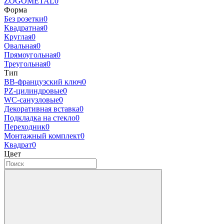
ZOGOMETAL
0
Форма
Без розетки
0
Квадратная
0
Круглая
0
Овальная
0
Прямоугольная
0
Треугольная
0
Тип
BB-французский ключ
0
PZ-цилиндровые
0
WC-санузловые
0
Декоративная вставка
0
Подкладка на стекло
0
Переходник
0
Монтажный комплект
0
Квадрат
0
Цвет