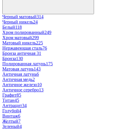
Черный матовый
314
Черный никель
24
Белый
118
Хром полированный
249
Хром матовый
299
Матовый никель
225
Нержавеющая сталь
76
Бронза античная
31
Бронза
130
Полированная латунь
175
Матовая латунь
143
Античная латунь
6
Античная медь
2
Античное железо
10
Античное серебро
13
Графит
85
Титан
45
Антрацит
34
Голубой
4
Винтаж
6
Желтый
7
Зеленый
4