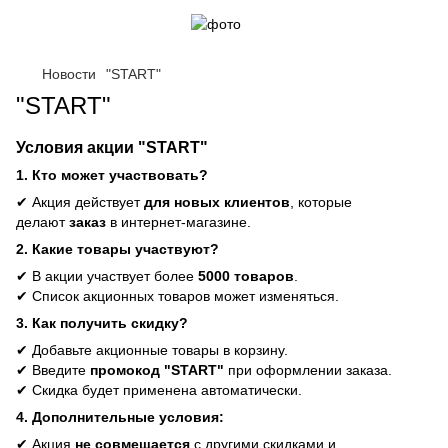
Новости
"START"
"START"
Условия акции "START"
1. Кто может участвовать?
✔ Акция действует
для новых клиентов
, которые
делают
заказ
в интернет-магазине.
2. Какие товары участвуют?
✔ В акции участвует более
5000 товаров
.
✔ Список акционных товаров может изменяться.
3. Как получить скидку?
✔ Добавьте акционные товары в корзину.
✔ Введите
промокод "START"
при оформлении заказа.
✔ Скидка будет применена автоматически.
4. Дополнительные условия:
✔ Акция
не совмещается
с другими скидками и