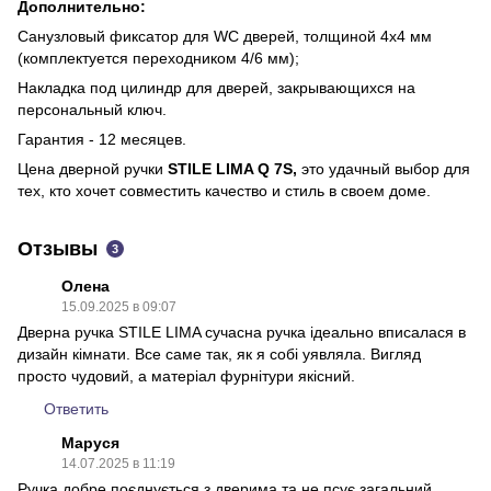
Дополнительно:
Санузловый фиксатор для WC дверей, толщиной 4х4 мм
(комплектуется переходником 4/6 мм);
Накладка под цилиндр для дверей, закрывающихся на
персональный ключ.
Гарантия - 12 месяцев.
Цена дверной ручки
STILE LIMA Q 7S,
это удачный выбор для
тех, кто хочет совместить качество и стиль в своем доме.
Отзывы
3
Олена
15.09.2025 в 09:07
Дверна ручка STILE LIMA сучасна ручка ідеально вписалася в
дизайн кімнати. Все саме так, як я собі уявляла. Вигляд
просто чудовий, а матеріал фурнітури якісний.
Ответить
Маруся
14.07.2025 в 11:19
Ручка добре поєднується з дверима та не псує загальний