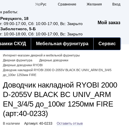
Сравнение
Укр
Рус
Желания
Вход
к работы:
 Ревуцкого, 18
Мой заказ
т: 09:00-17:00, Сб: 10:00-17:00, Вс: Закрыто
 Заболотного, 5-Б
т: 10:00-18:00, Сб: 10:00-17:00, Вс: Закрыто
замки СКУД
Мебельная фурнитура
Сервис
Интернет-магазин дверной и мебельной фурнитуры
Дверная фурнитура
Дверные доводчики
Дверные доводчики RYOBI
Доводчик накладной RYOBI 2000 D-2055V BLACK BC UNIV_ARM EN_3/4/5
до_100кг 1250мм FIRE
Доводчик накладной RYOBI 2000
D-2055V BLACK BC UNIV_ARM
EN_3/4/5 до_100кг 1250мм FIRE
(арт:40-0233)
В наличии
Артикул: 40-0233
Оставить отзыв