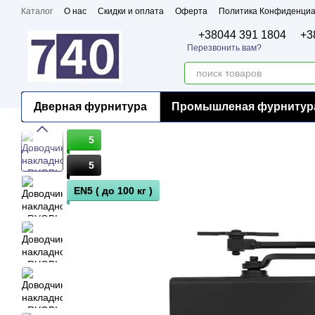
Перейти к основному контенту
Каталог
О нас
Скидки и оплата
Оферта
Политика Конфиденциа
Бренды
Сертификаты
+38044 391 1804
+3
Перезвонить вам?
Дверная фурнитура
Промышленая фурнитур
5
5
EN5 ( до 100 кг )