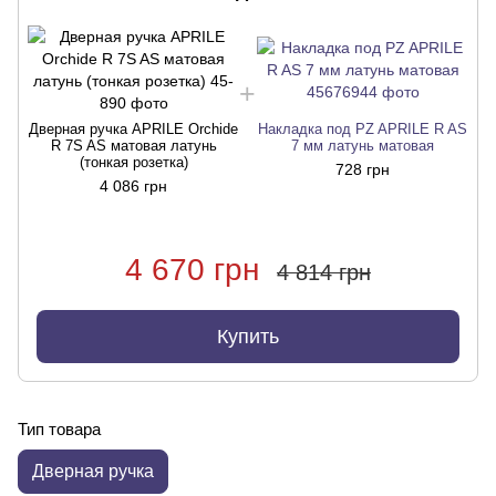
Дверная ручка APRILE Orchide
Накладка под PZ APRILE R AS
Д
R 7S AS матовая латунь
7 мм латунь матовая
(тонкая розетка)
728 грн
4 086 грн
4 670 грн
4 814 грн
Купить
Тип товара
Дверная ручка