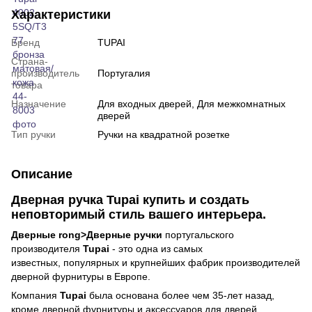
Характеристики
Бренд
TUPAI
Страна-
производитель
Португалия
товара
Назначение
Для входных дверей, Для межкомнатных
дверей
Тип ручки
Ручки на квадратной розетке
Описание
Дверная ручка Tupai купить и создать
неповторимый стиль вашего интерьера.
Дверные rong>Дверные ручки
португальского
производителя
Tupai
- это одна из самых
известных, популярных и крупнейших фабрик производителей
дверной фурнитуры в Европе.
Компания
Tupai
была основана более чем 35-лет назад,
кроме дверной фурнитуры и аксессуаров для дверей