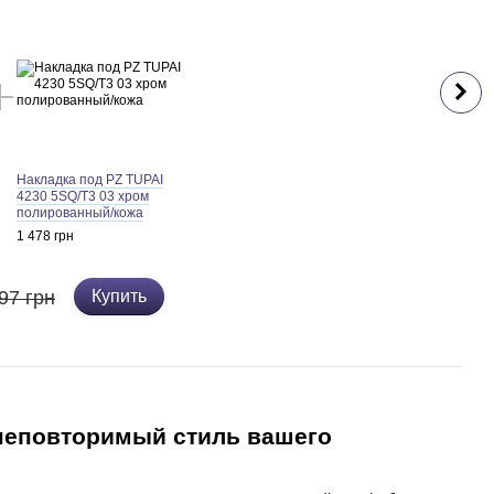
Накладка под PZ TUPAI
4230 5SQ/T3 03 хром
полированный/кожа
1 478 грн
97 грн
Купить
 неповторимый стиль вашего