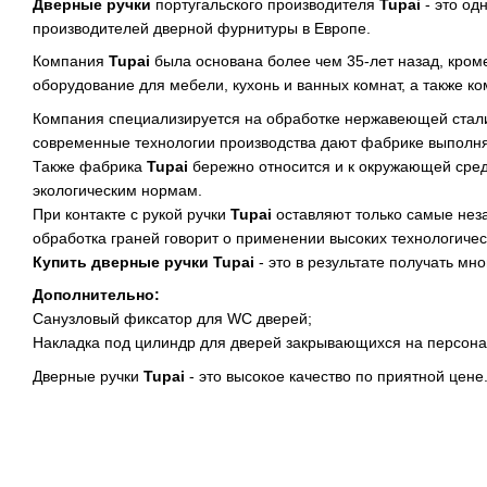
Дверные ручки
португальского производителя
Tupai
- это од
производителей дверной фурнитуры в Европе.
Компания
Tupai
была основана более чем 35-лет назад, кром
оборудование для мебели, кухонь и ванных комнат, а также к
Компания специализируется на обработке нержавеющей стали и
современные технологии производства дают фабрике выполня
Также фабрика
Tupai
бережно относится и к окружающей среде
экологическим нормам.
При контакте с рукой ручки
Tupai
оставляют только самые неза
обработка граней говорит о применении высоких технологичес
Купить дверные ручки Tupai
-
это в результате получать мн
Дополнительно:
Санузловый фиксатор для WC дверей;
Накладка под цилиндр для дверей закрывающихся на персона
Дверные ручки
Tupai
- это высокое качество по приятной цене