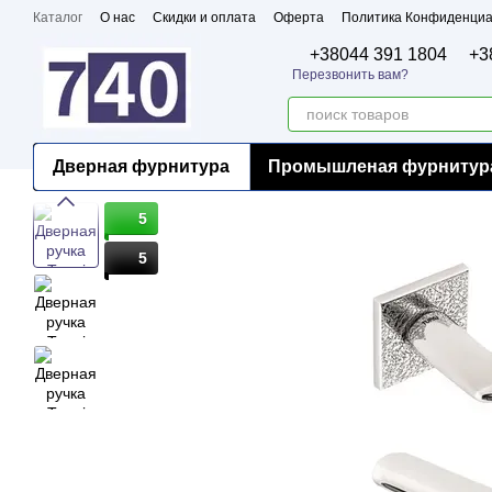
Перейти к основному контенту
Каталог
О нас
Скидки и оплата
Оферта
Политика Конфиденциа
Бренды
Сертификаты
+38044 391 1804
+3
Перезвонить вам?
Дверная фурнитура
Промышленая фурнитур
5
5