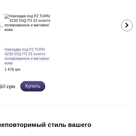
Накладка под PZ TUPAI
4230 5SQ /T3 33 золото
полированное и матовое/
кожа
1 478 грн
97 грн
Купить
 неповторимый стиль вашего