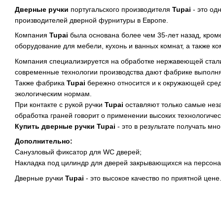
Дверные ручки
португальского производителя
Tupai
- это од
производителей дверной фурнитуры в Европе.
Компания
Tupai
была основана более чем 35-лет назад, кром
оборудование для мебели, кухонь и ванных комнат, а также к
Компания специализируется на обработке нержавеющей стали и
современные технологии производства дают фабрике выполня
Также фабрика
Tupai
бережно относится и к окружающей среде
экологическим нормам.
При контакте с рукой ручки
Tupai
оставляют только самые неза
обработка граней говорит о применении высоких технологичес
Купить дверные ручки Tupai
-
это в результате получать мн
Дополнительно:
Санузловый фиксатор для WC дверей;
Накладка под цилиндр для дверей закрывающихся на персона
Дверные ручки
Tupai
- это высокое качество по приятной цене