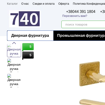
Перейти к основному контенту
Каталог
О нас
Скидки и оплата
Оферта
Политика Конфиденциа
Бренды
Сертификаты
+38044 391 1804
+3
Перезвонить вам?
Дверная фурнитура
Промышленая фурнитур
5
5