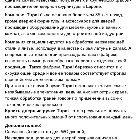
одна из самых известных, популярных и крупнейших фабрик
производителей дверной фурнитуры в Европе.
Компания
Tupai
была основана более чем 35-лет назад,
кроме дверной фурнитуры и аксессуаров для дверей
производит оборудование для мебели, кухонь и ванных
комнат, а также компоненты для строительной индустрии.
Компания специализируется на обработке нержавеющей
стали и литье, используя в качестве сырья латунь и zamak. А
современные технологии производства дают фабрике
выполнять самые разнообразные варианты отделок своей
продукции. Также фабрика
Tupai
бережно относится и к
окружающей среде и все ее товары соответствует строгим
европейским экологическим нормам.
При контакте с рукой ручки
Tupai
оставляют только самые
незабываемые впечатления, ведь на них нет острых краев,
тонкая обработка граней говорит о применении высоких
технологических процессов.
Купить дверные ручки Tupai
-
это в результате получать
много положительных эмоций от использования каждый день.
Дополнительно:
Санузловый фиксатор для WC дверей;
Накладка под цилиндр для дверей закрывающихся на