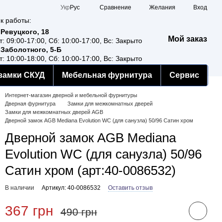
Сравнение
Укр
Рус
Желания
Вход
к работы:
 Ревуцкого, 18
Мой заказ
т: 09:00-17:00, Сб: 10:00-17:00, Вс: Закрыто
 Заболотного, 5-Б
т: 10:00-18:00, Сб: 10:00-17:00, Вс: Закрыто
замки СКУД
Мебельная фурнитура
Сервис
Интернет-магазин дверной и мебельной фурнитуры
Дверная фурнитура
Замки для межкомнатных дверей
Замки для межкомнатных дверей AGB
Дверной замок AGB Mediana Evolution WC (для санузла) 50/96 Сатин хром
Дверной замок AGB Mediana
Evolution WC (для санузла) 50/96
Сатин хром (арт:40-0086532)
В наличии
Артикул: 40-0086532
Оставить отзыв
367 грн
490 грн