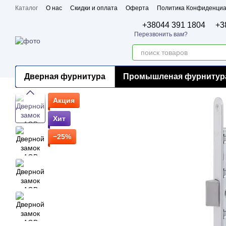
Перейти к основному контенту
Каталог
О нас
Скидки и оплата
Оферта
Политика Конфиденциа
Бренды
Сертификаты
+38044 391 1804
+3
Перезвонить вам?
Дверная фурнитура
Промышленая фурнитур
Акция
Хит
−25%