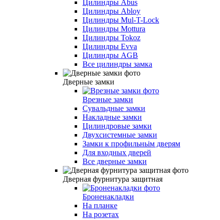
Цилиндры Abus
Цилиндры Abloy
Цилиндры Mul-T-Lock
Цилиндры Mottura
Цилиндры Tokoz
Цилиндры Evva
Цилиндры AGB
Все цилиндры замка
Дверные замки
Врезные замки
Сувальдные замки
Накладные замки
Цилиндровые замки
Двухсистемные замки
Замки к профильньім дверям
Для входных дверей
Все дверные замки
Дверная фурнитура защитная
Броненакладки
На планке
На розетах