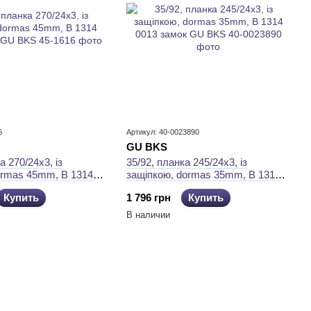
6
Артикул: 40-0023890
GU BKS
а 270/24x3, із
35/92, планка 245/24x3, із
ormas 45mm, B 1314
защiпкою, dormas 35mm, B 1314
 GU BKS
0013 замок GU BKS
Купить
1 796 грн
Купить
В наличии