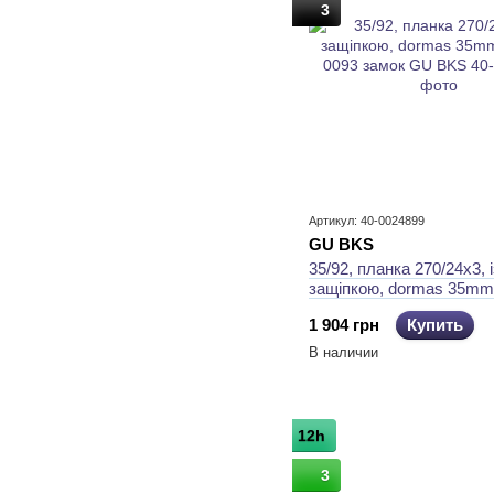
3
Артикул: 40-0024899
GU BKS
35/92, планка 270/24x3, і
защiпкою, dormas 35mm
0093 замок GU BKS
1 904 грн
Купить
В наличии
12h
3