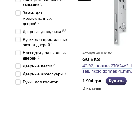
5
защелки
Замки для
межкомнатных
2
дверей
68
Дверные доводчики
Ручки для профильных
5
окон и дверей
Накладки для входных
Артикул: 40-0045820
1
дверей
GU BKS
4
40/92, планка 270/24x3, і
Дверные петли
защiпкою dormas 40mm,
7
Дверные аксессуары
0094 замок GU BKS
1 904 грн
Купить
1
Ручки для калиток
В наличии