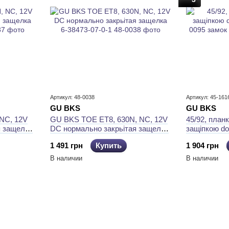
Артикул: 48-0038
Артикул: 45-161
GU BKS
GU BKS
NC, 12V
GU BKS TOE ET8, 630N, NC, 12V
45/92, планк
я защелка
DC нормально закрьітая защелка
защiпкою d
6-38473-07-0-1
0095 замок
1 491 грн
Купить
1 904 грн
В наличии
В наличии