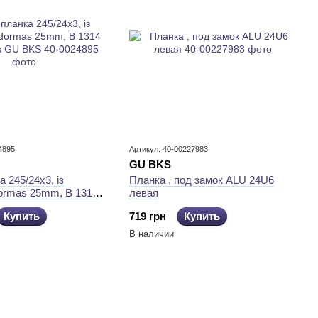
4895
Артикул: 40-00227983
GU BKS
а 245/24x3, із
Планка , под замок ALU 24U6
dormas 25mm, B 1314
левая
 GU BKS
Купить
719 грн
Купить
В наличии