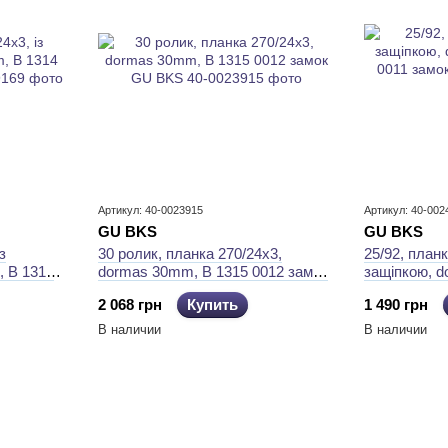
Артикул: 40-0023915
Артикул: 40-002
GU BKS
GU BKS
з
30 ролик, планка 270/24x3,
25/92, планк
, B 1314
dormas 30mm, B 1315 0012 замок
защiпкою, 
GU BKS
0011 замок
2 068 грн
Купить
1 490 грн
В наличии
В наличии