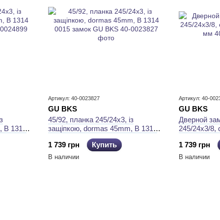
Артикул: 40-0023827
Артикул: 40-002
GU BKS
GU BKS
з
45/92, планка 245/24x3, із
​Дверной за
, B 1314
защiпкою, dormas 45mm, B 1314
245/24x3/8,
0015 замок GU BKS
40 мм
1 739 грн
Купить
1 739 грн
В наличии
В наличии