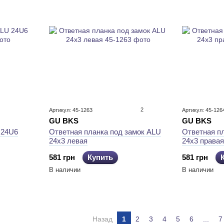
2
Артикул: 45-1263
Артикул: 45-126
GU BKS
GU BKS
 24U6
Ответная планка под замок ALU
Ответная п
24x3 левая
24x3 правая
581 грн
Купить
581 грн
В наличии
В наличии
Назад
1
2
3
4
5
6
...
7