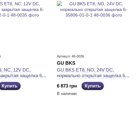
5
Артикул: 48-0036
GU BKS
, NC, 12V DC,
GU BKS ET8, NO, 24V DC,
акрьітая защелка 6-
нормально открьітая защелка 6-
1
35806-01-0-1
Купить
6 873 грн
Купить
В наличии