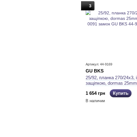
3
Артикул: 44-9169
GU BKS
25/92, планка 270/24x3, і
защiпкою, dormas 25mm
0091 замок GU BKS
1 654 грн
Купить
В наличии