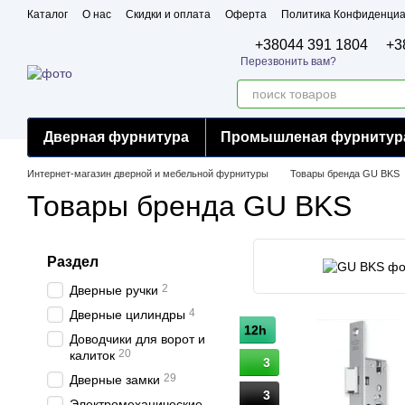
Перейти к основному контенту
Каталог
О нас
Скидки и оплата
Оферта
Политика Конфиденциа
Бренды
Сертификаты
+38044 391 1804
+3
Перезвонить вам?
Дверная фурнитура
Промышленая фурнитур
Интернет-магазин дверной и мебельной фурнитуры
Товары бренда GU BKS
Товары бренда GU BKS
Раздел
2
Дверные ручки
4
Дверные цилиндры
12h
Доводчики для ворот и
20
калиток
3
29
Дверные замки
3
Электромеханические