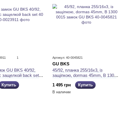
3911
1
Артикул: 40-0045821
GU BKS
45/92, планка 255/16x3, із
мок GU BKS 40/92,
защiпкою, dormas 45mm, B 1300
 с защелкой back set
0015 замок GU BKS
1 495 грн
Купить
Купить
В наличии