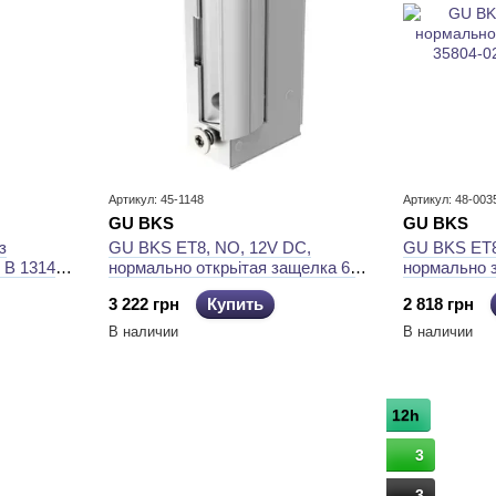
Артикул: 45-1148
Артикул: 48-003
GU BKS
GU BKS
з
GU BKS ET8, NO, 12V DC,
GU BKS ET8
 B 1314
нормально открьітая защелка 6-
нормально з
40368-01-0-1
35804-02-0-
3 222 грн
Купить
2 818 грн
В наличии
В наличии
12h
3
3