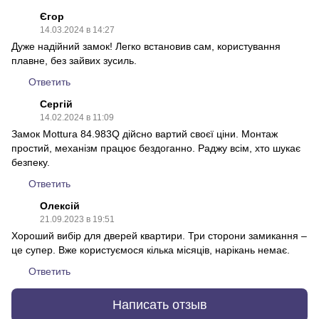
Єгор
14.03.2024 в 14:27
Дуже надійний замок! Легко встановив сам, користування
плавне, без зайвих зусиль.
Ответить
Сергій
14.02.2024 в 11:09
Замок Mottura 84.983Q дійсно вартий своєї ціни. Монтаж
простий, механізм працює бездоганно. Раджу всім, хто шукає
безпеку.
Ответить
Олексій
21.09.2023 в 19:51
Хороший вибір для дверей квартири. Три сторони замикання –
це супер. Вже користуємося кілька місяців, нарікань немає.
Ответить
Написать отзыв