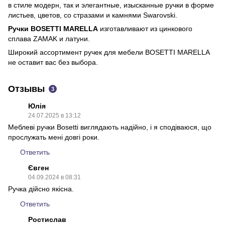
в стиле модерн, так и элегантные, изысканные ручки в форме
листьев, цветов, со стразами и камнями Swarovski.
Ручки BOSETTI MARELLA
изготавливают из цинкового
сплава ZAMAK и латуни.
Широкий ассортимент ручек для мебели BOSETTI MARELLA
не оставит вас без выбора.
Отзывы
3
Юлія
24.07.2025 в 13:12
Меблеві ручки Bosetti виглядають надійно, і я сподіваюся, що
прослужать мені довгі роки.
Ответить
Євген
04.09.2024 в 08:31
Ручка дійсно якісна.
Ответить
Ростислав