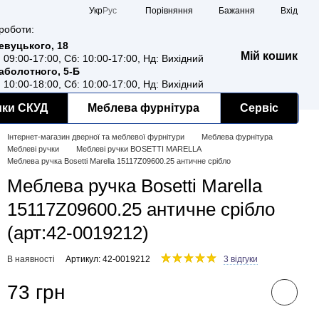
Порівняння
Укр
Рус
Бажання
Вхід
роботи:
Ревуцького, 18
Мій кошик
: 09:00-17:00, Сб: 10:00-17:00, Нд: Вихідний
Заболотного, 5-Б
: 10:00-18:00, Сб: 10:00-17:00, Нд: Вихідний
мки СКУД
Меблева фурнітура
Сервіс
Інтернет-магазин дверної та меблевої фурнітури
Меблева фурнітура
Меблеві ручки
Меблеві ручки BOSETTI MARELLA
Меблева ручка Bosetti Marella 15117Z09600.25 античне срібло
Меблева ручка Bosetti Marella
15117Z09600.25 античне срібло
(арт:42-0019212)
В наявності
Артикул: 42-0019212
3 відгуки
73 грн