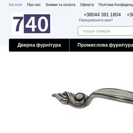
Перейти до основного контенту
Каталог
Про нас
Знижки та оплата
Оферта
Політика Конфіденц
Бренди
Сертифікати
+38044 391 1804
+3
Передзвонити вам?
Дверна фурнітура
Промислова фурнітур