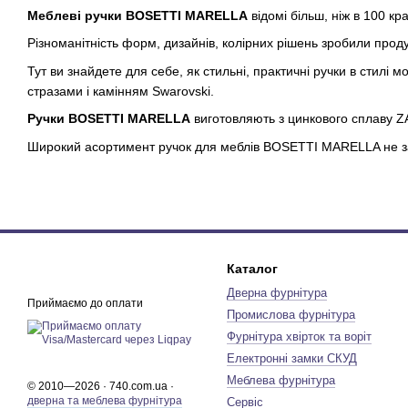
Меблеві ручки BOSETTI MARELLA
відомі більш, ніж в 100 краї
Різноманітність форм, дизайнів, колірних рішень зробили пр
Тут ви знайдете для себе, як стильні, практичні ручки в стилі мод
стразами і камінням Swarovski.
Ручки BOSETTI MARELLA
виготовляють з цинкового сплаву ZA
Широкий асортимент ручок для меблів BOSETTI MARELLA не за
Каталог
Дверна фурнітура
Приймаємо до оплати
Промислова фурнітура
Фурнітура хвірток та воріт
Електронні замки СКУД
Меблева фурнітура
© 2010—2026 · 740.com.ua ·
дверна та меблева фурнітура
Сервіс