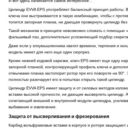
И вот здесь начинается самое интересное…
Цилиндр EVVA EPS употребляет балансный принцип работы. В
ключа они выстраиваются в такую ​​комбинацию, чтобы с прот
топится запорная планка, не дающая провернуть цилиндр без
Такой механизм в принципе невозможно сломать с помощью «
фальшивый паз, дополнительно усложняющий подбор секрета
Даже если у злоумышленника хватит времени, терпения и конц
модель имеет для него еще один сюрприз.
Кроме нижней кодовой нарезки, ключ EPS имеет еще одну наре
запорной планкой, контролирующей профиль ключа и дополн
отмычками планка застопорит ротор при его повороте на 90°
полностью разочарует его в попытках открыть такой цилиндр.
Цилиндр EVVA EPS имеет защиту и от силовых методов излом
вставки высокой прочности, не дающие высверлить цилиндр. 
сочетающий внешний и внутренний модули цилиндра, усиливае
выбивания и извлечения.
Защита от высверливания и фрезерования
Карбид вольфрамовые вставки в корпусе и роторе защищают