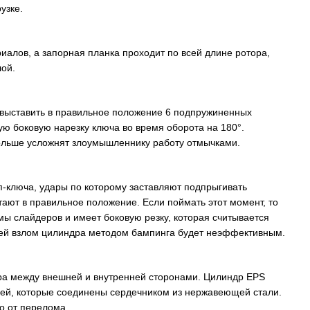
узке.
иалов, а запорная планка проходит по всей длине ротора,
лой.
выставить в правильное положение 6 подпружиненных
ю боковую нарезку ключа во время оборота на 180°.
льше усложнят злоумышленнику работу отмычками.
-ключа, удары по которому заставляют подпрыгивать
тают в правильное положение. Если поймать этот момент, то
мы слайдеров и имеет боковую резку, которая считывается
цией взлом цилиндра методом бампинга будет неэффективным.
ра между внешней и внутренней сторонами. Цилиндр EPS
улей, которые соединены сердечником из нержавеющей стали.
о от перелома.