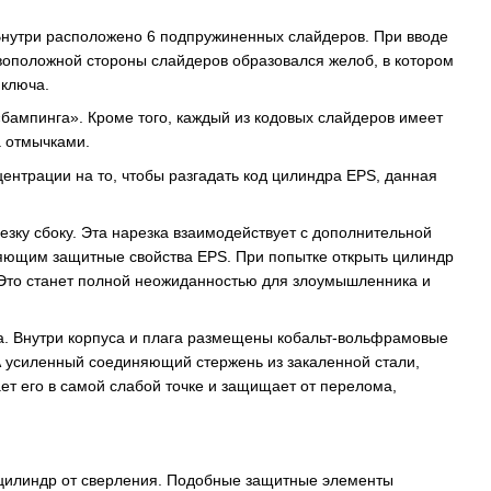
нутри расположено 6 подпружиненных слайдеров. При вводе
ивоположной стороны слайдеров образовался желоб, в котором
 ключа.
бампинга». Кроме того, каждый из кодовых слайдеров имеет
 отмычками.
ентрации на то, чтобы разгадать код цилиндра EPS, данная
зку сбоку. Эта нарезка взаимодействует с дополнительной
яющим защитные свойства EPS. При попытке открыть цилиндр
. Это станет полной неожиданностью для злоумышленника и
а. Внутри корпуса и плага размещены кобальт-вольфрамовые
А усиленный соединяющий стержень из закаленной стали,
т его в самой слабой точке и защищает от перелома,
 цилиндр от сверления. Подобные защитные элементы