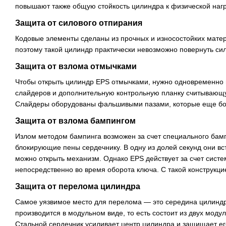
повышают также общую стойкость цилиндра к физической нагр
Защита от силового отпирания
Кодовые элементы сделаны из прочных и износостойких матер
поэтому такой цилиндр практически невозможно повернуть си
Защита от взлома отмычками
Чтобы открыть цилиндр EPS отмычками, нужно одновременно 
слайдеров и дополнительную контрольную планку считывающу
Слайдеры оборудованы фальшивыми пазами, которые еще бо
Защита от взлома бампингом
Излом методом бампинга возможен за счет специального бамп
блокирующие пены сердечнику. В одну из долей секунд они вс
можно открыть механизм. Однако EPS действует за счет систе
непосредственно во время оборота ключа. С такой конструк
Защита от перелома цилиндра
Самое уязвимое место для перелома — это середина цилинд
производится в модульном виде, то есть состоит из двух мод
Стальной сердечник усиливает центр цилиндра и защищает ег