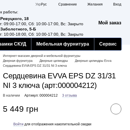
Сравнение
Укр
Рус
Желания
Вход
к работы:
 Ревуцкого, 18
Мой заказ
т: 09:00-17:00, Сб: 10:00-17:00, Вс: Закрыто
 Заболотного, 5-Б
т: 10:00-18:00, Сб: 10:00-17:00, Вс: Закрыто
замки СКУД
Мебельная фурнитура
Сервис
Интернет-магазин дверной и мебельной фурнитуры
Дверная фурнитура
Дверные цилиндры
Дверные цилиндры Evva
Сердцевина EVVA EPS DZ 31/31 NI 3 ключа
Сердцевина EVVA EPS DZ 31/31
NI 3 ключа (арт:000004212)
В наличии
Артикул: 000004212
3 отзыва
5 449 грн
Войти
для отображения накопительной скидки
%