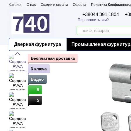
Перейти к основному контенту
Каталог
О нас
Скидки и оплата
Оферта
Политика Конфиденциа
Бренды
Сертификаты
+38044 391 1804
+3
Перезвонить вам?
Дверная фурнитура
Промышленая фурнитур
Бесплатная доставка
3 ключа
Видео
5
5