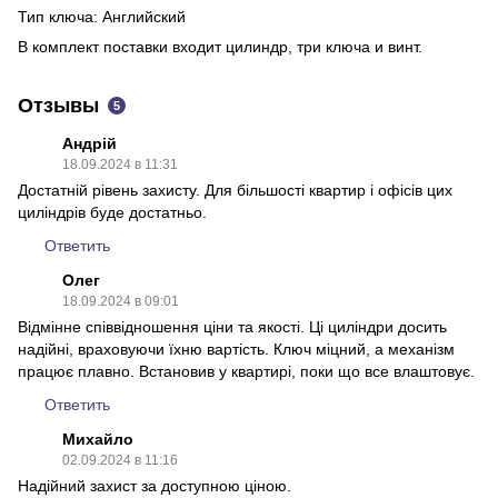
Тип ключа: Английский
В комплект поставки входит цилиндр, три ключа и винт.
Отзывы
5
Андрій
18.09.2024 в 11:31
Достатній рівень захисту. Для більшості квартир і офісів цих
циліндрів буде достатньо.
Ответить
Олег
18.09.2024 в 09:01
Відмінне співвідношення ціни та якості. Ці циліндри досить
надійні, враховуючи їхню вартість. Ключ міцний, а механізм
працює плавно. Встановив у квартирі, поки що все влаштовує.
Ответить
Михайло
02.09.2024 в 11:16
Надійний захист за доступною ціною.