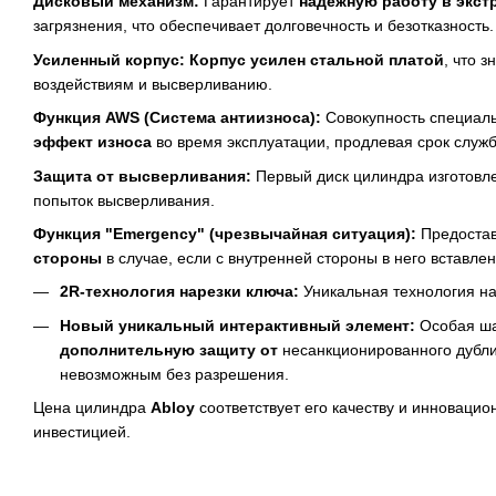
Дисковый механизм:
Гарантирует
надежную работу в экс
загрязнения, что обеспечивает долговечность и безотказность.
Усиленный корпус:
Корпус усилен стальной платой
, что 
воздействиям и высверливанию.
Функция AWS (Система антиизноса):
Совокупность специаль
эффект износа
во время эксплуатации, продлевая срок служб
Защита от высверливания:
Первый диск цилиндра изготовл
попыток высверливания.
Функция "Emergency" (чрезвычайная ситуация):
Предостав
стороны
в случае, если с внутренней стороны в него вставле
2R-технология нарезки ключа:
Уникальная технология н
Новый уникальный интерактивный элемент:
Особая ша
дополнительную защиту от
несанкционированного дубли
невозможным без разрешения.
Цена цилиндра
Abloy
соответствует его качеству и инноваци
инвестицией.