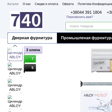
Перейти к основному контенту
Каталог
О нас
Скидки и оплата
Оферта
Политика Конфиденциа
Бренды
Сертификаты
+38044 391 1804
+3
Перезвонить вам?
Дверная фурнитура
Промышленая фурнитур
3 ключа
7
5