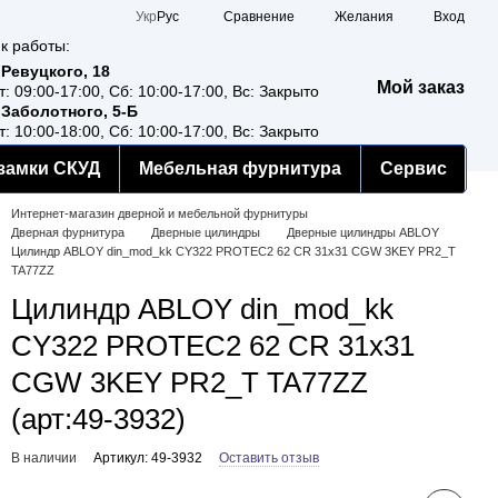
Сравнение
Укр
Рус
Желания
Вход
к работы:
 Ревуцкого, 18
Мой заказ
т: 09:00-17:00, Сб: 10:00-17:00, Вс: Закрыто
 Заболотного, 5-Б
т: 10:00-18:00, Сб: 10:00-17:00, Вс: Закрыто
замки СКУД
Мебельная фурнитура
Сервис
Интернет-магазин дверной и мебельной фурнитуры
Дверная фурнитура
Дверные цилиндры
Дверные цилиндры ABLOY
Цилиндр ABLOY din_mod_kk CY322 PROTEC2 62 CR 31x31 CGW 3KEY PR2_T
TA77ZZ
Цилиндр ABLOY din_mod_kk
CY322 PROTEC2 62 CR 31x31
CGW 3KEY PR2_T TA77ZZ
(арт:49-3932)
В наличии
Артикул: 49-3932
Оставить отзыв