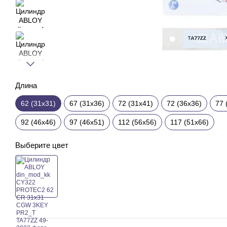
Длина
62 (31x31)
67 (31x36)
72 (31x41)
72 (36x36)
77 
92 (46x46)
97 (46x51)
112 (56x56)
117 (51x66)
Выберите цвет