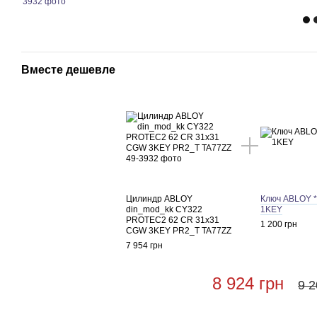
Вместе дешевле
Цилиндр ABLOY
Ключ ABLOY 
din_mod_kk CY322
1KEY
PROTEC2 62 CR 31x31
1 200 грн
CGW 3KEY PR2_T TA77ZZ
7 954 грн
8 924 грн
9 2