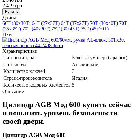
2 419 грн
Купить
Длина
60T (30x30T)
64T (27x37T)
64T (37x27T)
70T (30x40T)
70T
(35x35T)
70T (40x30T)
75T (30x45T)
75T (45x30T)
Цвет
Характеристики
Тип цилиндра
Ключ - тумблер (барашек)
Тип ключа
Английский
Количество ключей
3
Страна-производитель
Италия
Количество кодовых элементов
5
Описание
Цилиндр AGB Мод 600 купить сейчас
и повысить уровень безопасности
своей двери.
Цилиндр AGB Мод 600