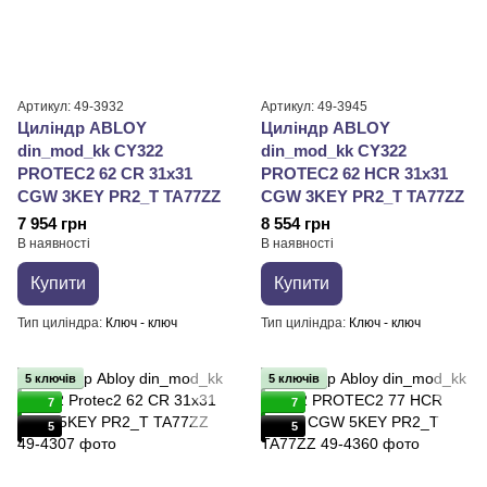
Артикул: 49-3932
Артикул: 49-3945
Циліндр ABLOY
Циліндр ABLOY
din_mod_kk CY322
din_mod_kk CY322
PROTEC2 62 CR 31x31
PROTEC2 62 HCR 31x31
CGW 3KEY PR2_T TA77ZZ
CGW 3KEY PR2_T TA77ZZ
7 954 грн
8 554 грн
В наявності
В наявності
Купити
Купити
Тип циліндра
Ключ - ключ
Тип циліндра
Ключ - ключ
5 ключів
5 ключів
7
7
5
5