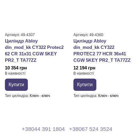
Артикул: 49-4307
Артикул: 49-4360
Циліндр Abloy
Циліндр Abloy
din_mod_kk CY322 Protec2
din_mod_kk CY322
62 CR 31x31 CGW 5KEY
PROTEC2 77 HCR 36x41
PR2_T TA77ZZ
CGW 5KEY PR2_T TA77ZZ
10 354 грн
12 194 грн
В наявності
В наявності
Купити
Купити
Тип циліндра
Ключ - ключ
Тип циліндра
Ключ - ключ
+38044 391 1804
+38067 524 3524