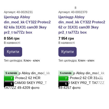
8
Артикул: 40-0026231
Артикул: 40-0002370
Циліндр Abloy
Циліндр Abloy
din_mod_kk CY322 Protec2
din_mod_kk CY322 Protec2
62 kila 31X31 cam30 3key
62 cr 31X31 cam30 3key
pr2_t ta77Zz box
pr2_t ta77Zz box
8 554 грн
7 954 грн
В наявності
В наявності
Купити
Купити
Тип циліндра
Ключ - ключ
Тип циліндра
Ключ - ключ
5 ключів
5 ключів
7
7
5
5