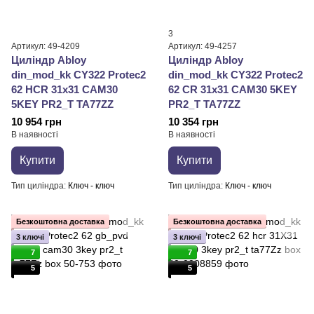
3
Артикул: 49-4209
Артикул: 49-4257
Циліндр Abloy
Циліндр Abloy
din_mod_kk CY322 Protec2
din_mod_kk CY322 Protec2
62 HCR 31x31 CAM30
62 CR 31x31 CAM30 5KEY
5KEY PR2_T TA77ZZ
PR2_T TA77ZZ
10 954 грн
10 354 грн
В наявності
В наявності
Купити
Купити
Тип циліндра
Ключ - ключ
Тип циліндра
Ключ - ключ
Безкоштовна доставка
Безкоштовна доставка
3 ключі
3 ключі
7
7
5
5