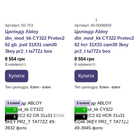
1
Артикул: 50-753
Артикул: 40-0008859
Циліндр Abloy
Циліндр Abloy
din_mod_kk CY322 Protec2
din_mod_kk CY322 Protec2
62 gb_pvd 31X31 cam30
62 hcr 31X31 cam30 3key
3key pr2_t ta77Zz box
pr2_t ta77Zz box
8 554 грн
8 554 грн
В наявності
В наявності
Купити
Купити
Тип циліндра
Ключ - ключ
Тип циліндра
Ключ - ключ
3 ключі
3 ключі
7
7
5
5