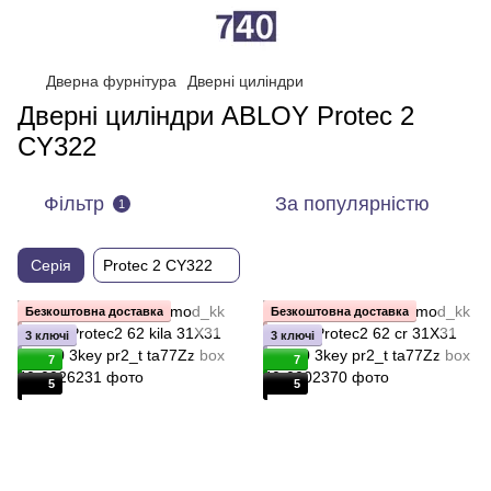
Дверна фурнітура
Дверні циліндри
Дверні циліндри ABLOY Protec 2
CY322
Фільтр
За популярністю
1
Серія
Protec 2 CY322
Безкоштовна доставка
Безкоштовна доставка
3 ключі
3 ключі
7
7
5
5