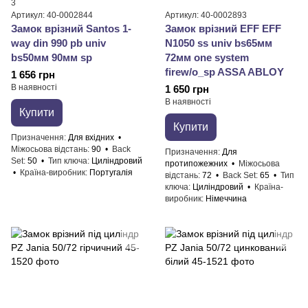
3
Артикул: 40-0002844
Артикул: 40-0002893
Замок врізний Santos 1-
Замок врізний EFF EFF
way din 990 pb univ
N1050 ss univ bs65мм
bs50мм 90мм sp
72мм one system
firew/o_sp ASSA ABLOY
1 656 грн
В наявності
1 650 грн
В наявності
Купити
Купити
Призначення
Для вхідних
Міжосьова відстань
90
Back
Призначення
Для
Set
50
Тип ключа
Циліндровий
протипожежних
Міжосьова
Країна-виробник
Португалія
відстань
72
Back Set
65
Тип
ключа
Циліндровий
Країна-
виробник
Німеччина