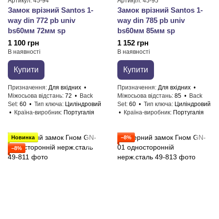
Артикул: 45-94
Артикул: 45-95
Замок врізний Santos 1-
Замок врізний Santos 1-
way din 772 pb univ
way din 785 pb univ
bs60мм 72мм sp
bs60мм 85мм sp
1 100 грн
1 152 грн
В наявності
В наявності
Купити
Купити
Призначення
Для вхідних
Призначення
Для вхідних
Міжосьова відстань
72
Back
Міжосьова відстань
85
Back
Set
60
Тип ключа
Циліндровий
Set
60
Тип ключа
Циліндровий
Країна-виробник
Португалія
Країна-виробник
Португалія
Новинка
−8%
−8%