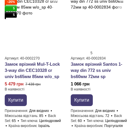
−26%
5
5
5
Артикул: 40-0002270
Артикул: 40-0002834
Замок врізний Mul-T-Lock
Замок врізний Santos 1-
3-way din CEC10328 cr
way din 772 ss univ
univ bs65мм 85мм w/o_sp
bs60мм 72мм sp
5 479 грн
1 066 грн
7 438 грн
В наявності
В наявності
Купити
Купити
Призначення
Для вхідних
Призначення
Для вхідних
Міжосьова відстань
85
Back
Міжосьова відстань
72
Back
Set
65
Тип ключа
Циліндровий
Set
60
Тип ключа
Циліндровий
Країна-виробник
Ізраїль
Країна-виробник
Португалія