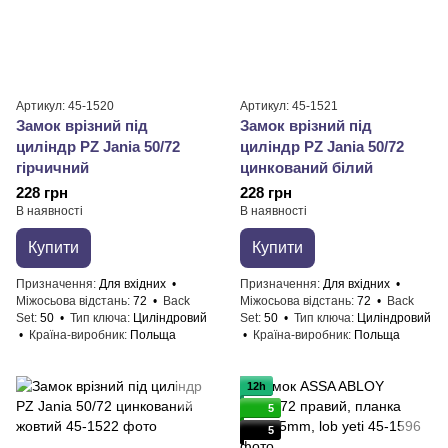
Артикул: 45-1520
Артикул: 45-1521
Замок врізний під
Замок врізний під
циліндр PZ Jania 50/72
циліндр PZ Jania 50/72
гірчичний
цинкований білий
228 грн
228 грн
В наявності
В наявності
Купити
Купити
Призначення
Для вхідних
Призначення
Для вхідних
Міжосьова відстань
72
Back
Міжосьова відстань
72
Back
Set
50
Тип ключа
Циліндровий
Set
50
Тип ключа
Циліндровий
Країна-виробник
Польща
Країна-виробник
Польща
12h
5
5