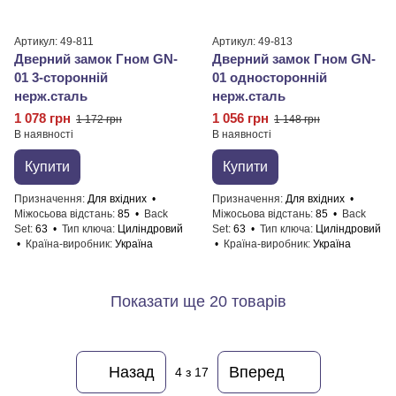
Артикул: 49-811
Артикул: 49-813
Дверний замок Гном GN-
Дверний замок Гном GN-
01 3-сторонній
01 односторонній
нерж.сталь
нерж.сталь
1 078 грн
1 056 грн
1 172 грн
1 148 грн
В наявності
В наявності
Купити
Купити
Призначення
Для вхідних
Призначення
Для вхідних
Міжосьова відстань
85
Back
Міжосьова відстань
85
Back
Set
63
Тип ключа
Циліндровий
Set
63
Тип ключа
Циліндровий
Країна-виробник
Україна
Країна-виробник
Україна
Показати ще 20 товарів
Назад
Вперед
4
з 17