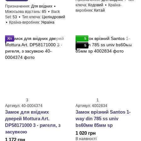
ключа
Кодовий
Країна-
Призначення
Для вхідних
виробник
Китай
Міжосьова відстань
85
Back
Set
53
Тип ключа
Циліндровий
Країна-виробник
Україна
Хіт
5
5
3
1
Артикул: 40-0004374
Артикул: 4002834
Замок для вхідних
Замок врізний Santos 1-
дверей Mottura Art.
way din 785 ss univ
DP58171000 3 - ригеля, з
bs60мм 85мм sp
засувкою
1 020 грн
В наявності
1 172 грн