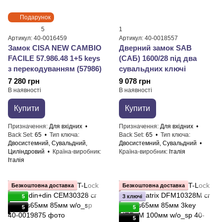
Подарунок
5
1
Артикул: 40-0016459
Артикул: 40-0018557
Замок CISA NEW CAMBIO
Дверний замок SAB
FACILE 57.986.48 1+5 keys
(САБ) 1600/28 під два
з перекодуванням (57986)
сувальдних ключі
7 280 грн
9 078 грн
В наявності
В наявності
Купити
Купити
Призначення
Для вхідних
Призначення
Для вхідних
Back Set
65
Тип ключа
Back Set
65
Тип ключа
Двосистемний, Сувальдний,
Двосистемний, Сувальдний
Циліндровий
Країна-виробник
Країна-виробник
Італія
Італія
Безкоштовна доставка
Безкоштовна доставка
5
3 ключі
5
5
5