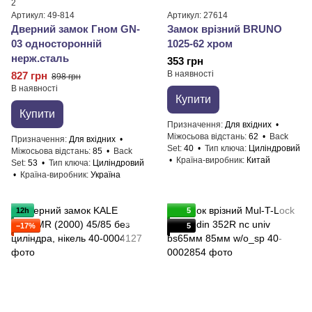
2
Артикул: 49-814
Артикул: 27614
Дверний замок Гном GN-
Замок врізний BRUNO
03 односторонній
1025-62 хром
нерж.сталь
353 грн
В наявності
827 грн
898 грн
В наявності
Купити
Купити
Призначення
Для вхідних
Міжосьова відстань
62
Back
Призначення
Для вхідних
Set
40
Тип ключа
Циліндровий
Міжосьова відстань
85
Back
Країна-виробник
Китай
Set
53
Тип ключа
Циліндровий
Країна-виробник
Україна
12h
5
−17%
5