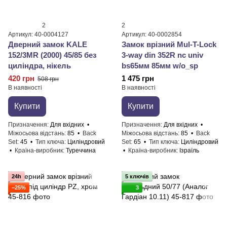
2
2
Артикул: 40-0004127
Артикул: 40-0002854
Дверний замок KALE
Замок врізний Mul-T-Lock
152/3MR (2000) 45/85 без
3-way din 352R nc univ
циліндра, нікель
bs65мм 85мм w/o_sp
420 грн
1 475 грн
508 грн
В наявності
В наявності
Купити
Купити
Призначення
Для вхідних
Призначення
Для вхідних
Міжосьова відстань
85
Back
Міжосьова відстань
85
Back
Set
45
Тип ключа
Циліндровий
Set
65
Тип ключа
Циліндровий
Країна-виробник
Туреччина
Країна-виробник
Ізраїль
24h
5 ключів
−25%
3