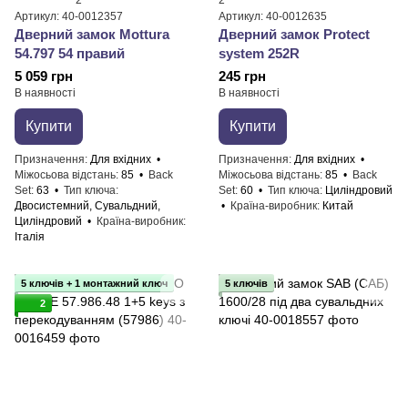
2
2
Артикул: 40-0012357
Артикул: 40-0012635
Дверний замок ​Mottura
Дверний замок ​Protect
54.797 54 правий
system 252R
5 059 грн
245 грн
В наявності
В наявності
Купити
Купити
Призначення
Для вхідних
Призначення
Для вхідних
Міжосьова відстань
85
Back
Міжосьова відстань
85
Back
Set
63
Тип ключа
Set
60
Тип ключа
Циліндровий
Двосистемний, Сувальдний,
Країна-виробник
Китай
Циліндровий
Країна-виробник
Італія
5 ключів + 1 монтажний ключ
5 ключів
2