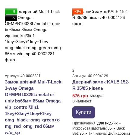
5
−3%
5
2
Артикул: 40-0002281
Артикул: 40-0004129
Замок врізний Mul-T-Lock
Дверний замок KALE 152-
3-way Omega
R 35/85 нікель
OFMPB10328L/metal cr
576 грн
592 грн
univ bs65мм 85мм Omega
В наявності
vip_control/3in1
Купити
1key+3key+1key+1key
omg_black+omg_green+o
Призначення
Для вхідних
mg_red_omg_red 86мм
Міжосьова відстань
85
Back
w/o_sp
Set
35
Тип ключа
Циліндровий