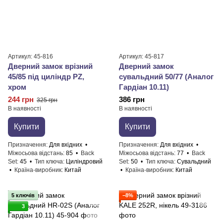
Артикул: 45-816
Артикул: 45-817
Дверний замок врізний
Дверний замок
45/85 під циліндр PZ,
сувальдний 50/77 (Аналог
хром
Гардіан 10.11)
244 грн
386 грн
325 грн
В наявності
В наявності
Купити
Купити
Призначення
Для вхідних
Призначення
Для вхідних
Міжосьова відстань
85
Back
Міжосьова відстань
77
Back
Set
45
Тип ключа
Циліндровий
Set
50
Тип ключа
Сувальдний
Країна-виробник
Китай
Країна-виробник
Китай
5 ключів
−8%
3