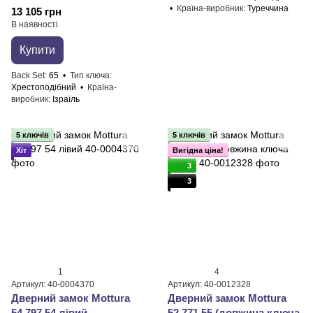
Країна-виробник
Туреччина
13 105 грн
В наявності
Купити
Back Set
65
Тип ключа
Хрестоподібний
Країна-
виробник
Ізраїль
5 ключів
5 ключів
Хіт
Вигідна ціна!
3
3
1
4
Артикул: 40-0004370
Артикул: 40-0012328
Дверний замок ​Mottura
Дверний замок ​Mottura
54.797 54 лівий
52.771 55 (довжина ключа