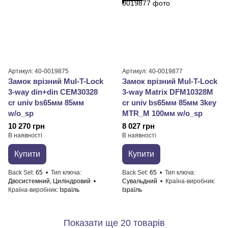
Артикул: 40-0019875
Артикул: 40-0019877
Замок врізний Mul-T-Lock
Замок врізний Mul-T-Lock
3-way din+din CEM30328
3-way Matrix DFM10328M
cr univ bs65мм 85мм
cr univ bs65мм 85мм 3key
w/o_sp
MTR_M 100мм w/o_sp
10 270 грн
8 027 грн
В наявності
В наявності
Купити
Купити
Back Set
65
Тип ключа
Back Set
65
Тип ключа
Двосистемний, Циліндровий
Сувальдний
Країна-виробник
Країна-виробник
Ізраїль
Ізраїль
Показати ще 20 товарів