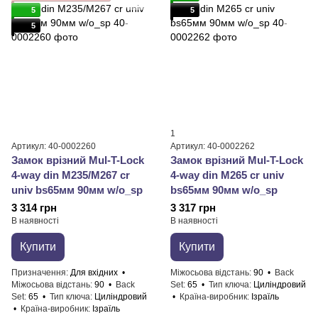
5
5
5
1
Артикул: 40-0002260
Артикул: 40-0002262
Замок врізний Mul-T-Lock
Замок врізний Mul-T-Lock
4-way din M235/M267 cr
4-way din M265 cr univ
univ bs65мм 90мм w/o_sp
bs65мм 90мм w/o_sp
3 314 грн
3 317 грн
В наявності
В наявності
Купити
Купити
Призначення
Для вхідних
Міжосьова відстань
90
Back
Міжосьова відстань
90
Back
Set
65
Тип ключа
Циліндровий
Set
65
Тип ключа
Циліндровий
Країна-виробник
Ізраїль
Країна-виробник
Ізраїль