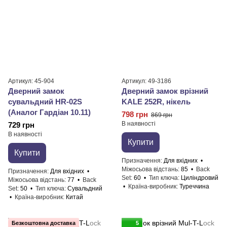
Артикул: 45-904
Артикул: 49-3186
Дверний замок
Дверний замок врізний
сувальдний HR-02S
KALE 252R, нікель
(Аналог Гардіан 10.11)
798 грн
869 грн
В наявності
729 грн
В наявності
Купити
Купити
Призначення
Для вхідних
Міжосьова відстань
85
Back
Призначення
Для вхідних
Set
60
Тип ключа
Циліндровий
Міжосьова відстань
77
Back
Країна-виробник
Туреччина
Set
50
Тип ключа
Сувальдний
Країна-виробник
Китай
Безкоштовна доставка
5