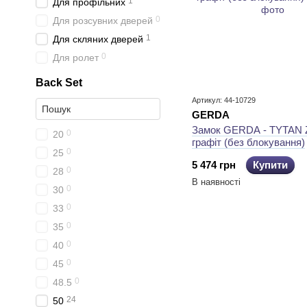
1
Для профільних
0
Для розсувних дверей
1
Для скляних дверей
0
Для ролет
Back Set
Артикул: 44-10729
GERDA
Замок GERDA - TYTAN Z
0
20
графіт (без блокування)
0
25
5 474 грн
Купити
0
28
В наявності
0
30
0
33
0
35
0
40
0
45
0
48.5
24
50