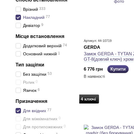
333
Врізний
77
Накладний
9
Девіатор
Місце встановлення
Артикул: 44-10719
74
Додатковий верхній
GERDA
1
Замок GERDA - TYTAN 
Основний нижній
GT-8(довгий ключ) хром
Тип защіпки
6 776 грн
Купити
53
Без защіпки
В наявності
0
Ролик
6
Язичок
4 ключі
Призначення
77
Для вхідних
0
Для міжкімнатних
0
Для протипожежних