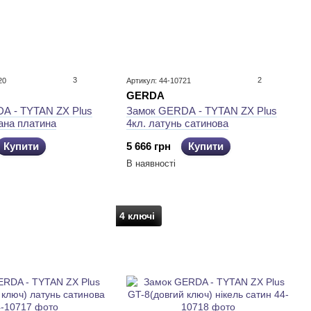
3
2
20
Артикул: 44-10721
GERDA
A - TYTAN ZX Plus
Замок GERDA - TYTAN ZX Plus
ана платина
4кл. латунь сатинова
Купити
5 666 грн
Купити
В наявності
4 ключі