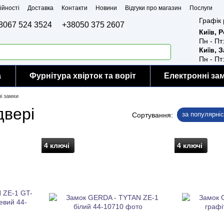
ійності
Доставка
Контакти
Новини
Відгуки про магазин
Послуги
Графік 
8067 524 3524
+38050 375 2607
Київ, 
Пн - Пт
Київ, 
Пн - Пт
а
Фурнітура хвірток та воріт
Електронні за
і замки
двері
за популярні
Сортування:
4 ключі
4 ключі