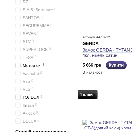
0
RZ
0
S.A.B. Serrature
0
SANTOS
0
SECUREMME
0
SEVEN
Артикул: 44-10722
0
STV
GERDA
0
SUPERLOCK
Замок GERDA - TYTAN 
4кл. нікель сатин
0
TESA
5 666 грн
Купити
1
Мотор січ
В наявності
0
Vachette
0
Viro
0
VLS
4 ключі
9
ГОЛЕОЛ
0
Китай
0
Aklock
0
DELUХ
Спосіб встановлення