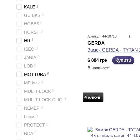
1
KALE
0
GU BKS
0
HOBES
0
HORST
Артикул: 44-10713
1
1
HR
GERDA
0
ISEO
Замок GERDA - TYTAN Z
0
JANIA
6 084 грн
Купити
0
LOB
В наявності
6
MOTTURA
0
MP lock
0
MUL-T-LOCK
4 ключі
0
MUL-T-LOCK CLIQ
0
NEMEF
0
Гном
0
PROTECT
0
RDA