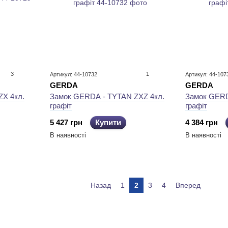
3
1
Артикул: 44-10732
Артикул: 44-107
GERDA
GERDA
X 4кл.
Замок GERDA - TYTAN ZXZ 4кл.
Замок GERD
графіт
графіт
5 427 грн
Купити
4 384 грн
В наявності
В наявності
Назад
1
2
3
4
Вперед