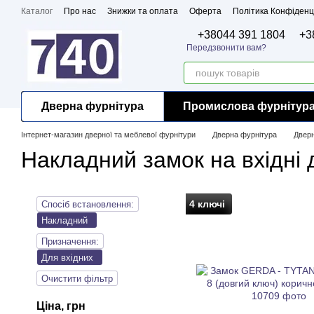
Перейти до основного контенту
Каталог
Про нас
Знижки та оплата
Оферта
Політика Конфіденц
Бренди
Сертифікати
+38044 391 1804
+3
Передзвонити вам?
Дверна фурнітура
Промислова фурнітур
Інтернет-магазин дверної та меблевої фурнітури
Дверна фурнітура
Дверн
Накладний замок на вхідні 
4 ключі
Спосіб встановлення:
Накладний
Призначення:
Для вхідних
Очистити фільтр
Ціна, грн