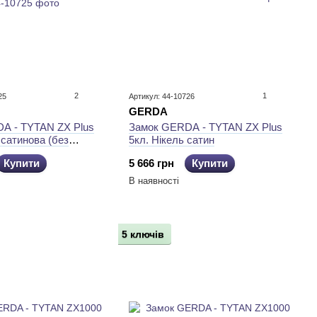
2
1
25
Артикул: 44-10726
GERDA
A - TYTAN ZX Plus
Замок GERDA - TYTAN ZX Plus
 сатинова (без
5кл. Нікель сатин
Купити
5 666 грн
Купити
В наявності
5 ключів