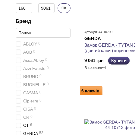
Від Ціна, грн
До Ціна, грн
OK
Бренд
Артикул: 44-10709
GERDA
0
ABLOY
Замок GERDA - TYTAN 
(довгий ключ) коричнев
0
AGB
0
Assa Abloy
9 061 грн
Купити
0
В наявності
Azzi Fausto
0
BRUNO
0
BUONELLE
6 ключів
0
CASMA
0
Cipierre
0
CISA
0
CR
6
CT
53
GERDA