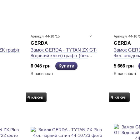
2
Артикул: 44-10715
Артикул: 44-107
GERDA
GERDA
Замок GERDA - TYTAN ZX GT-
Замок GERD
K графіт
8(довгий ключ) графіт (без
4кл. анодов
блокування)
6 045 грн
Купити
5 666 грн
В наявності
В наявності
4 ключі
4 ключі