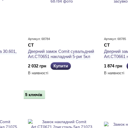
Артикул: 68784
Артикул: 68785
CT
CT
 30.601,
Дверний замок Comit сувальдний
Дверний за
Art.CТ0651 накладний 5-риг 5кл
Art.CТ0661 
засувкою 5
2 032 грн
Купити
1 874 грн
В наявності
В наявності
5 ключів