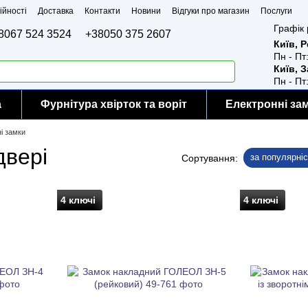
ійності
Доставка
Контакти
Новини
Відгуки про магазин
Послуги
Графік 
8067 524 3524
+38050 375 2607
Київ, 
Пн - Пт
Київ, 
Пн - Пт
а
Фурнітура хвірток та воріт
Електронні за
і замки
двері
за популярні
Сортування:
4 ключі
4 ключі