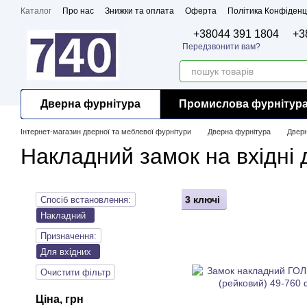
Перейти до основного контенту
Каталог
Про нас
Знижки та оплата
Оферта
Політика Конфіденц
Бренди
Сертифікати
+38044 391 1804
+3
Передзвонити вам?
Дверна фурнітура
Промислова фурнітур
Інтернет-магазин дверної та меблевої фурнітури
Дверна фурнітура
Дверн
Накладний замок на вхідні 
3 ключі
Спосіб встановлення:
Накладний
Призначення:
Для вхідних
Очистити фільтр
Ціна, грн