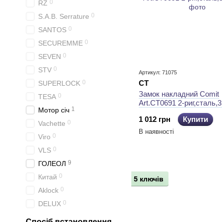
0
RZ
0
S.A.B. Serrature
0
SANTOS
0
SECUREMME
0
SEVEN
0
STV
Артикул: 71075
0
CT
SUPERLOCK
Замок накладний Comit
0
TESA
Art.CT0691 2-риг,сталь,
1
Мотор січ
1 012 грн
Купити
0
Vachette
В наявності
0
Viro
0
VLS
9
ГОЛЕОЛ
0
Китай
5 ключів
0
Aklock
0
DELUХ
Спосіб встановлення