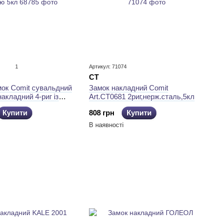
1
Артикул: 71074
CT
Замок накладний Comit
мок Comit сувальдний
Art.CT0681 2риг,нерж.сталь,5кл
накладний 4-риг із
кл
808 грн
Купити
Купити
В наявності