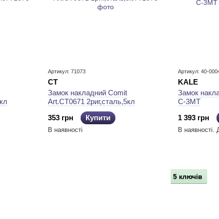
Артикул: 71073
Артикул: 40-000
CT
KALE
Замок накладний Comit
Замок накл
3кл
Art.CT0671 2риг,сталь,5кл
С-3МТ
353 грн
Купити
1 393 грн
В наявності
В наявності. 
5 ключів