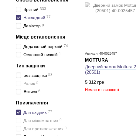
333
Врізний
77
Накладний
9
Девіатор
Місце встановлення
74
Додатковий верхній
Артикул: 40-0025457
1
Основний нижній
MOTTURA
Тип защіпки
Дверний замок ​Mottura 
(20501)
53
Без защіпки
5 312 грн
0
Ролик
Немає в наявності
6
Язичок
Призначення
77
Для вхідних
0
Для міжкімнатних
0
Для протипожежних