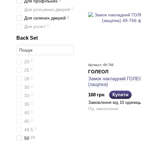
1
Для профільних
0
Для розсувних дверей
1
Для скляних дверей
0
Для ролет
Back Set
0
20
Артикул: 49-766
0
25
ГОЛЕОЛ
0
Замок накладний ГОЛЕ
28
(защіпка)
0
30
168 грн
Купити
0
33
Замовлення від 10 одиниць
0
35
Під замовлення
0
40
0
45
0
48.5
24
50