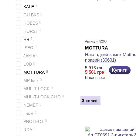
1
KALE
0
GU BKS
0
HOBES
0
HORST
1
HR
Артикул: 5208
0
ISEO
MOTTURA
Накладний замок Mottura
0
JANIA
правий (30601)
0
LOB
5 916 грн
Купити
6
5 561 грн
MOTTURA
В наявності
0
MP lock
0
MUL-T-LOCK
0
MUL-T-LOCK CLIQ
3 ключі
0
NEMEF
0
Гном
0
PROTECT
0
RDA