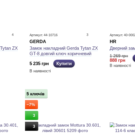
4
3
Артикул: 44-10716
Артикул: 40-000
GERDA
HR
Tytan ZX
Замок накладний Gerda Tytan ZX
Дверний за
GT-8 довгий ключ коричневий
1 269 грн
888 грн
5 235 грн
Купити
В наявності
В наявності
5 ключів
−7%
3
3