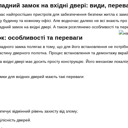
адний замок на вхідні двері: види, перева
очас найпростіших пристроїв для забезпечення безпеки житла є замо
му будинку та кожному офісі. Але водночас далеко не всі знають про 
дний замок на вхідні двері. А також розглянемо особливості та перев
к: особливості та переваги
адного замка полягає в тому, що для його встановлення не потрібно
частину дверного полотна. Процес встановлення та демонтажу вкрай
 вхідні двері має досить просту конструкцію. Його механізм локалі
мки для вхідних дверей мають такі переваги:
печує відмінний рівень захисту від злому;
ілісність дверей.