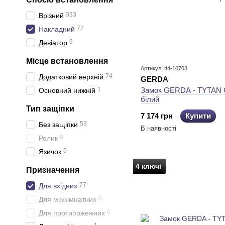
333
Врізний
77
Накладний
9
Девіатор
Місце встановлення
Артикул: 44-10703
74
Додатковий верхній
GERDA
1
Замок GERDA - TYTAN 
Основний нижній
білий
Тип защіпки
7 174 грн
Купити
53
Без защіпки
В наявності
0
Ролик
6
Язичок
4 ключі
Призначення
77
Для вхідних
0
Для міжкімнатних
0
Для протипожежних