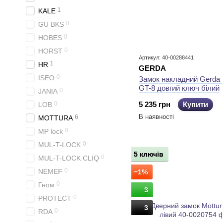
1
KALE
0
GU BKS
0
HOBES
0
HORST
Артикул: 40-00288441
1
HR
GERDA
0
ISEO
Замок накладний Gerda 
GT-8 довгий ключ білий
0
JANIA
0
5 235 грн
Купити
LOB
В наявності
6
MOTTURA
0
MP lock
0
MUL-T-LOCK
5 ключів
0
MUL-T-LOCK CLIQ
0
NEMEF
−1%
0
Гном
3
0
PROTECT
3
0
RDA