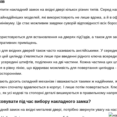
ків
ити накладний замок на вхідні двері кількох різних типів. Серед н
найнадійніших моделей, які використовують не лише вдома, а й в офі
мінімуму. Це стає можливим завдяки суворій відповідності всіх бор
користовуються для встановлення на дверях під'їздів, а також для 
стративних приміщень.
ки для вхідних дверей також часто називають англійськими. У середи
 цей циліндр з'являється лише при введенні рідного ключа всереди
 усередині штифтів, поділених на дві частини. Кожна частина цих 
ся в рівну лінію, що відкриває можливість для повертання циліндра 
осторонніми.
ають досить складний механізм і вважаються такими ж надійними, як
ключ спочатку вдавлюється в корпус. І лише потім повертається. Ключ
о, як усі кодові та стопорні деталі вишикуються в правильному нап
овувати під час вибору накладного замка?
ний замок на вхідні металеві двері, потрібно звернути увагу на наст