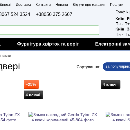
ійності
Доставка
Контакти
Новини
Відгуки про магазин
Послуги
Графік 
8067 524 3524
+38050 375 2607
Київ, 
Пн - Пт
Київ, 
Пн - Пт
а
Фурнітура хвірток та воріт
Електронні за
і замки
двері
за популярні
Сортування:
−25%
4 ключі
4 ключі