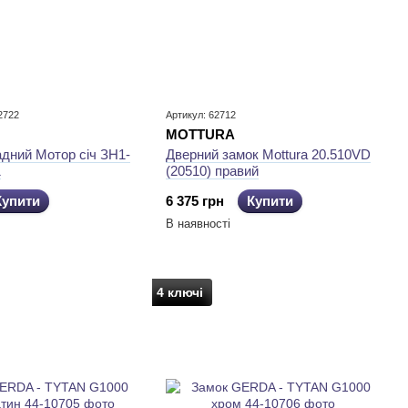
2722
Артикул: 62712
MOTTURA
дний Мотор січ ЗН1-
Дверний замок ​Mottura 20.510VD
1
(20510) правий
Купити
6 375 грн
Купити
В наявності
4 ключі