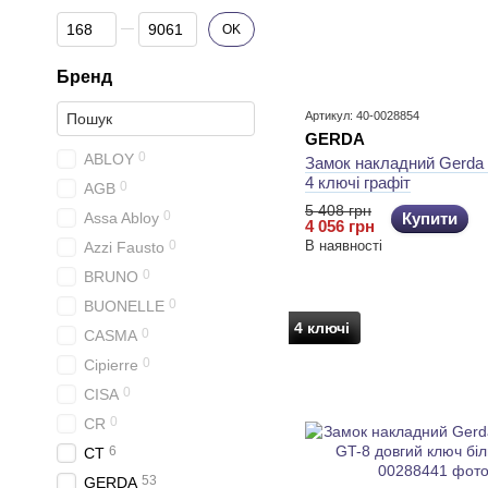
Від Ціна, грн
До Ціна, грн
OK
Бренд
Артикул: 40-0028854
GERDA
0
ABLOY
Замок накладний Gerda 
4 ключі графіт
0
AGB
5 408 грн
0
Assa Abloy
Купити
4 056 грн
0
В наявності
Azzi Fausto
0
BRUNO
0
BUONELLE
4 ключі
0
CASMA
0
Cipierre
0
CISA
0
CR
6
CT
53
GERDA