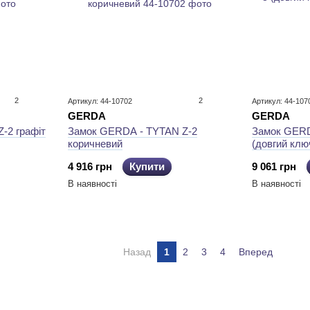
2
2
Артикул: 44-10702
Артикул: 44-107
GERDA
GERDA
-2 графіт
Замок GERDA - TYTAN Z-2
Замок GERD
коричневий
(довгий клю
4 916 грн
Купити
9 061 грн
В наявності
В наявності
Назад
1
2
3
4
Вперед