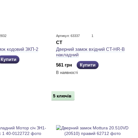
2832
Артикул: 63337
1
CT
мок кодовий ЗКП-2
Дверний замок вхідний CT-HR-B
накладний
Купити
561 грн
Купити
В наявності
5 ключів