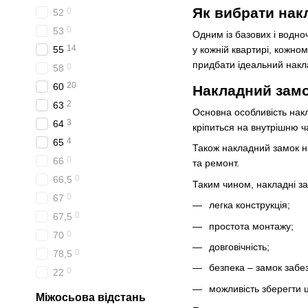
Як вибрати накл
0
52
0
53
Одним із базових і водн
14
55
у кожній квартирі, кожно
придбати ідеальний накла
0
58
20
60
Накладний замо
2
63
Основна особливість накл
3
64
кріпиться на внутрішню 
4
65
Також накладний замок на
0
66
та ремонт.
0
66,5
Таким чином, накладні за
0
67
легка конструкція;
0
67,5
простота монтажу;
0
70
довговічність;
0
78,5
безпека – замок забез
0
22
можливість зберегти ц
Міжосьова відстань