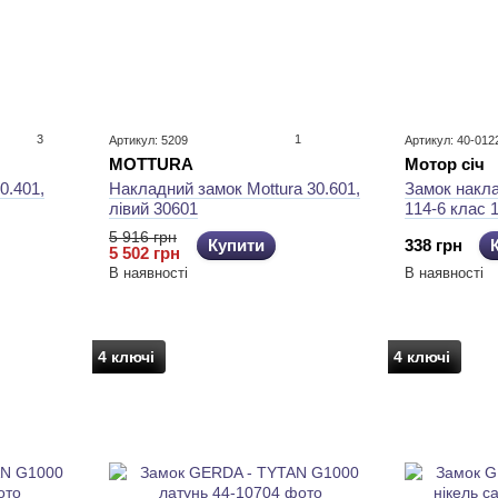
3
1
Артикул: 5209
Артикул: 40-012
MOTTURA
Мотор січ
0.401,
Накладний замок Mottura 30.601,
Замок накла
лівий 30601
114-6 клас 
5 916 грн
Купити
338 грн
5 502 грн
В наявності
В наявності
4 ключі
4 ключі