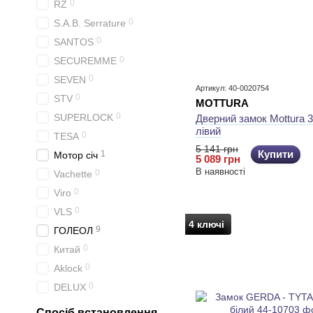
0
RZ
0
S.A.B. Serrature
0
SANTOS
0
SECUREMME
0
SEVEN
Артикул: 40-0020754
0
STV
MOTTURA
0
SUPERLOCK
Дверний замок Mottura 3
лівий
0
TESA
5 141 грн
Купити
1
Мотор січ
5 089 грн
В наявності
0
Vachette
0
Viro
0
VLS
4 ключі
9
ГОЛЕОЛ
0
Китай
0
Aklock
0
DELUХ
Спосіб встановлення