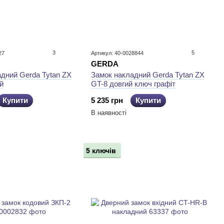
3
5
27
Артикул: 40-0028844
GERDA
дний Gerda Tytan ZX
Замок накладний Gerda Tytan ZX
й
GT-8 довгий ключ графіт
Купити
5 235 грн
Купити
В наявності
5 ключів