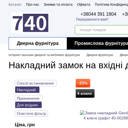
Перейти до основного контенту
Каталог
Про нас
Знижки та оплата
Оферта
Політика Конфіденц
Бренди
Сертифікати
+38044 391 1804
+3
Передзвонити вам?
Дверна фурнітура
Промислова фурнітур
Інтернет-магазин дверної та меблевої фурнітури
Дверна фурнітура
Дверн
Накладний замок на вхідні 
−25%
Спосіб встановлення:
Накладний
4 ключі
Призначення:
Для вхідних
Очистити фільтр
Ціна, грн