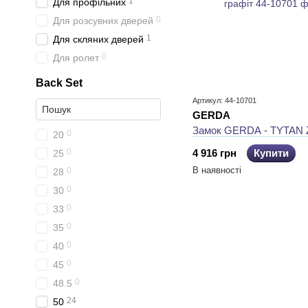
1
Для профільних
0
Для розсувних дверей
1
Для скляних дверей
0
Для ролет
Back Set
Артикул: 44-10701
GERDA
Замок GERDA - TYTAN Z
0
20
0
4 916 грн
Купити
25
В наявності
0
28
0
30
0
33
0
35
0
40
0
45
0
48.5
24
50