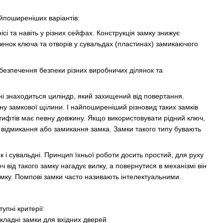
айпоширеніших варіантів:
сі та навіть у різних сейфах. Конструкція замку знижує
озенок ключа та отворів у сувальдах (пластинах) замикаючого
забезпечення безпеки різних виробничих ділянок та
ні знаходиться циліндр, який захищений від повертання.
ну замкової щілини. І найпоширеніший різновид таких замків
штифтів має певну довжину. Якщо використовувати рідний ключ,
- відмикання або замикання замка. Замки такого типу бувають
 і сувальдні. Принцип їхньої роботи досить простий, для руху
 від такого замку нагадує вилку, а повернутися в механізмі він
рямку. Помпові замки часто називають інтелектуальними.
упні критерії
: