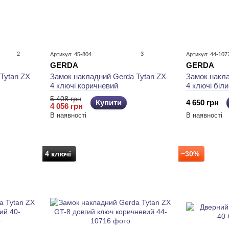
2
3
Артикул: 45-804
Артикул: 44-107
GERDA
GERDA
Tytan ZX
Замок накладний Gerda Tytan ZX
Замок накла
4 ключі коричневий
4 ключі біли
5 408 грн
Купити
4 650 грн
4 056 грн
В наявності
В наявності
4 ключі
−30%