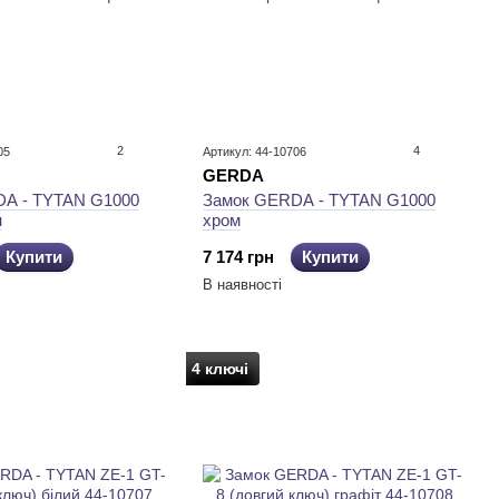
2
4
05
Артикул: 44-10706
GERDA
A - TYTAN G1000
Замок GERDA - TYTAN G1000
н
хром
Купити
7 174 грн
Купити
В наявності
4 ключі