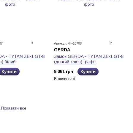
3
2
07
Артикул: 44-10708
GERDA
A - TYTAN ZE-1 GT-8
Замок GERDA - TYTAN ZE-1 GT-8
ч) білий
(довгий ключ) графіт
Купити
9 061 грн
Купити
В наявності
Показати все