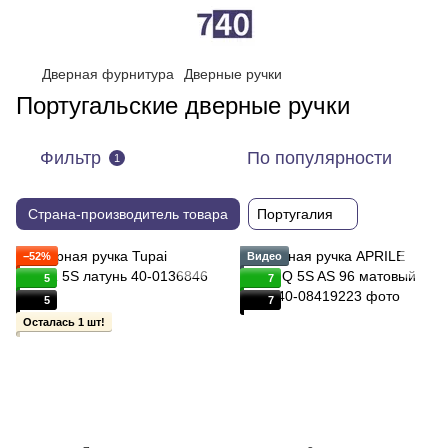
Дверная фурнитура
Дверные ручки
Португальские дверные ручки
Фильтр
По популярности
1
Страна-производитель товара
Португалия
−52%
Видео
5
7
5
7
Осталась 1 шт!