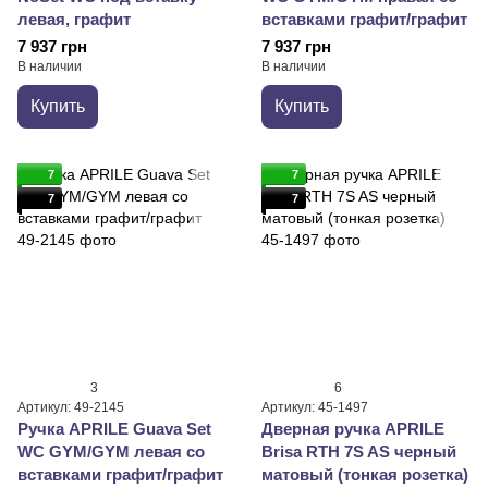
левая, графит
вставками графит/графит
7 937 грн
7 937 грн
В наличии
В наличии
Купить
Купить
7
7
7
7
3
6
Артикул: 49-2145
Артикул: 45-1497
Ручка APRILE Guava Set
Дверная ручка APRILE
WC GYM/GYM левая со
Brisa RTH 7S AS черный
вставками графит/графит
матовый (тонкая розетка)