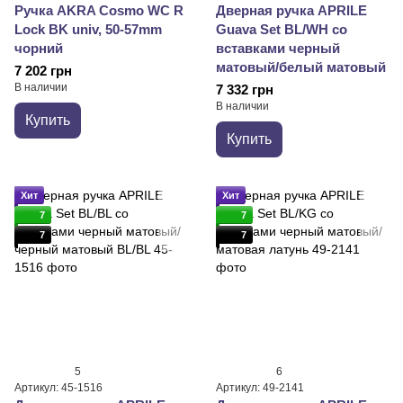
Ручка AKRA Cosmo WC R
Дверная ручка APRILE
Lock BK univ, 50-57mm
Guava Set BL/WH со
чорний
вставками черный
матовый/белый матовый
7 202 грн
В наличии
7 332 грн
В наличии
Купить
Купить
Хит
Хит
7
7
7
7
5
6
Артикул: 45-1516
Артикул: 49-2141