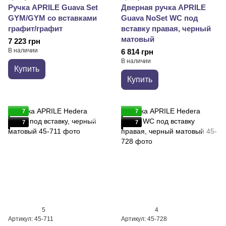
Ручка APRILE Guava Set
Дверная ручка APRILE
GYM/GYM со вставками
Guava NoSet WC под
графит/графит
вставку правая, черный
матовый
7 223 грн
В наличии
6 814 грн
В наличии
Купить
Купить
7
7
7
7
5
4
Артикул: 45-711
Артикул: 45-728