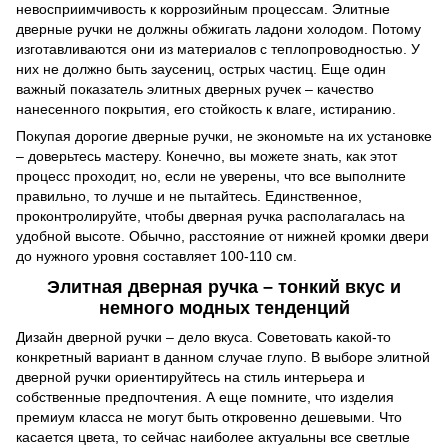
невосприимчивость к коррозийным процессам. Элитные
дверные ручки не должны обжигать ладони холодом. Потому
изготавливаются они из материалов с теплопроводностью. У
них не должно быть заусениц, острых частиц. Еще один
важный показатель элитных дверных ручек – качество
нанесенного покрытия, его стойкость к влаге, истиранию.
Покупая дорогие дверные ручки, не экономьте на их установке
– доверьтесь мастеру. Конечно, вы можете знать, как этот
процесс проходит, но, если не уверены, что все выполните
правильно, то лучше и не пытайтесь. Единственное,
проконтролируйте, чтобы дверная ручка располагалась на
удобной высоте. Обычно, расстояние от нижней кромки двери
до нужного уровня составляет 100-110 см.
Элитная дверная ручка – тонкий вкус и
немного модных тенденций
Дизайн дверной ручки – дело вкуса. Советовать какой-то
конкретный вариант в данном случае глупо. В выборе элитной
дверной ручки ориентируйтесь на стиль интерьера и
собственные предпочтения. А еще помните, что изделия
премиум класса не могут быть откровенно дешевыми. Что
касается цвета, то сейчас наиболее актуальны все светлые