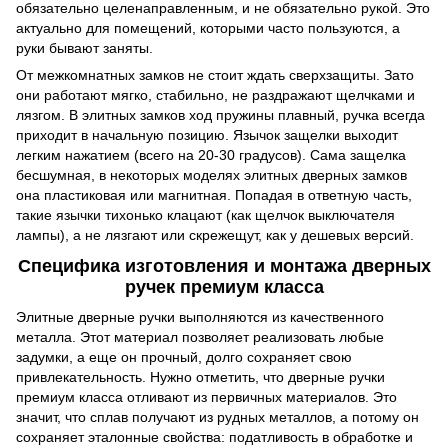
обязательно целенаправленным, и не обязательно рукой. Это
актуально для помещений, которыми часто пользуются, а
руки бывают заняты.
От межкомнатных замков не стоит ждать сверхзащиты. Зато
они работают мягко, стабильно, не раздражают щелчками и
лязгом. В элитных замков ход пружины плавный, ручка всегда
приходит в начальную позицию. Язычок защелки выходит
легким нажатием (всего на 20-30 градусов). Сама защелка
бесшумная, в некоторых моделях элитных дверных замков
она пластиковая или магнитная. Попадая в ответную часть,
такие язычки тихонько клацают (как щелчок выключателя
лампы), а не лязгают или скрежещут, как у дешевых версий.
Специфика изготовления и монтажа дверных
ручек премиум класса
Элитные дверные ручки выполняются из качественного
металла. Этот материал позволяет реализовать любые
задумки, а еще он прочный, долго сохраняет свою
привлекательность. Нужно отметить, что дверные ручки
премиум класса отливают из первичных материалов. Это
значит, что сплав получают из рудных металлов, а потому он
сохраняет эталонные свойства: податливость в обработке и