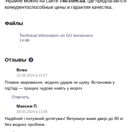
Украине можно на сайте
740.com.ua
, где предлагаются
конкурентоспособные цены и гарантия качества.
Файлы
Technical information on GU tensioners
3.6 МБ
PDF
Отзывы
3
Вова
15.08.2024 в 10:57
Плавне закривання, жодних ударів чи шуму. Встановив у
під'їзді — працює чудово навіть у мороз
Ответить
Максим П.
28.05.2024 в 13:56
Надійний і потужний дотягувач! Витримує важкі двері до 80 кг
без жодних проблем.